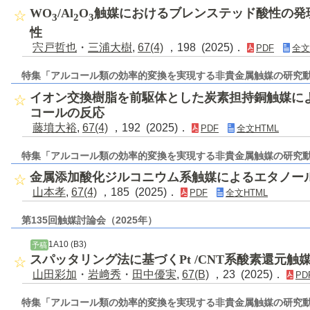
WO
/Al
O
触媒におけるブレンステッド酸性の発
3
2
3
性
宍戸哲也
・
三浦大樹
,
67(4)
，198 (2025)．
PDF
全文
特集「アルコール類の効率的変換を実現する非貴金属触媒の研究
イオン交換樹脂を前駆体とした炭素担持銅触媒に
コールの反応
藤墳大裕
,
67(4)
，192 (2025)．
PDF
全文HTML
特集「アルコール類の効率的変換を実現する非貴金属触媒の研究
金属添加酸化ジルコニウム系触媒によるエタノー
山本孝
,
67(4)
，185 (2025)．
PDF
全文HTML
第135回触媒討論会（2025年）
1A10 (B3)
予稿
スパッタリング法に基づくPt /CNT系酸素還元
山田彩加
・
岩﨑秀
・
田中優実
,
67(B)
，23 (2025)．
PD
特集「アルコール類の効率的変換を実現する非貴金属触媒の研究