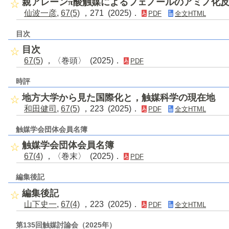
親アレーンπ酸触媒によるフェノールのアミノ化
仙波一彦
,
67(5)
，271 (2025)．
PDF
全文HTML
目次
目次
67(5)
，〈巻頭〉 (2025)．
PDF
時評
地方大学から見た国際化と，触媒科学の現在地
和田健司
,
67(5)
，223 (2025)．
PDF
全文HTML
触媒学会団体会員名簿
触媒学会団体会員名簿
67(4)
，〈巻末〉 (2025)．
PDF
編集後記
編集後記
山下史一
,
67(4)
，223 (2025)．
PDF
全文HTML
第135回触媒討論会（2025年）