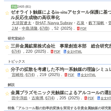
2A05 (B1)
予稿
ゼオライト触媒によるin-situアセタール保護に
ル反応生成物の高収率化
大須賀遼太
・
BHAT, Navya Subray
・
石泉
・
藪下瑞帆
・
J.M
・
中島清隆
,
67(B)
，52 (2025)．
PDF
研究室紹介
三井金属鉱業株式会社 事業創造本部 総合研究
67(4)
，220 (2025)．
PDF
全文HTML
トピックス
分子の拡散を考慮した不均一系触媒の理論シミュ
宮崎玲
,
67(4)
，219 (2025)．
PDF
全文HTML
解説
金属プラズモニック光触媒によるアルコールの選
田中淳皓
・
古南博
,
67(4)
，205 (2025)．
PDF
全文HT
特集「アルコール類の効率的変換を実現する非貴金属触媒の研究