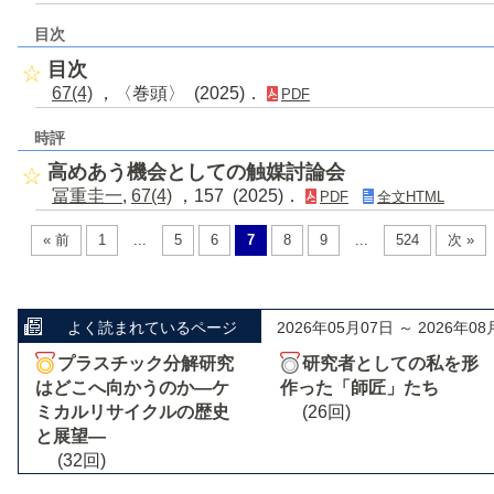
目次
目次
67(4)
，〈巻頭〉 (2025)．
PDF
時評
高めあう機会としての触媒討論会
冨重圭一
,
67(4)
，157 (2025)．
PDF
全文HTML
« 前
1
...
5
6
7
8
9
...
524
次 »
よく読まれているページ
2026年05月07日 ～ 2026年08
プラスチック分解研究
研究者としての私を形
はどこへ向かうのか―ケ
作った「師匠」たち
ミカルリサイクルの歴史
(26回)
と展望―
(32回)