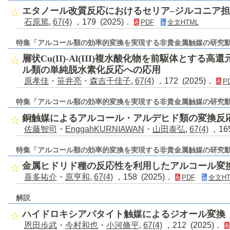
エタノール改質反応におけるセリア–ジルコニア
石原篤
,
67(4)
，179 (2025)．
PDF
全文HTML
特集「アルコール類の効率的変換を実現する非貴金属触媒の研究
層状Cu(II)-Al(III)複水酸化物を前駆体とする
ル類の単純脱水素化反応への応用
原孝佳
・
笹井亮
・
森吉千佳子
,
67(4)
，172 (2025)．
P
特集「アルコール類の効率的変換を実現する非貴金属触媒の研究
銅触媒によるアルコール・アルデヒド類の変換反
佐藤智司
・
EnggahKURNIAWAN
・
山田泰弘
,
67(4)
，165
特集「アルコール類の効率的変換を実現する非貴金属触媒の研究
金属ヒドリド種の反応性を利用したアルコール変
喜多祐介
・
原亨和
,
67(4)
，158 (2025)．
PDF
全文HT
解説
ハイドロキシアパタイト触媒によるジオール変換
恩田歩武
・
今村和也
・
小河脩平
,
67(4)
，212 (2025)．