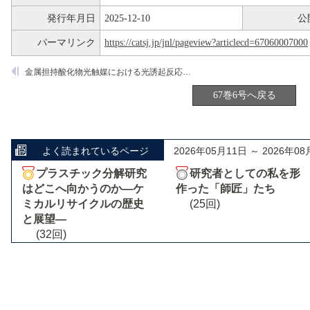
発行年月日
2025-12-10
公
パーマリンク
https://catsj.jp/jnl/pageview?articlecd=67060007000
金属担持酸化物光触媒における光誘起反応活性電子種の実像─オペランド赤外分光による新展開─
67巻6号へ戻る
よく読まれているページ
2026年05月11日 ～ 2026年08
プラスチック分解研究
研究者としての私を形
はどこへ向かうのか―ケ
作った「師匠」たち
ミカルリサイクルの歴史
(25回)
と展望―
(32回)