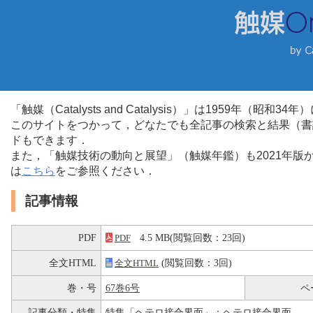
「触媒（Catalysts and Catalysis）」は1959年（昭
このサイトをつかって，どなたでも全記事の検索と結果（書
ドもできます．
また，「触媒技術の動向と展望」（触媒年鑑）も2021年
は
こちら
をご参照ください．
記事情報
PDF
4.5 MB(閲覧回数：23回)
PDF
全文HTML
(閲覧回数：3回)
全文HTML
巻・号
67巻6号
ペ
記事分類・特集
特集「ヘテロ接合界面」：ヘテロ接合界面