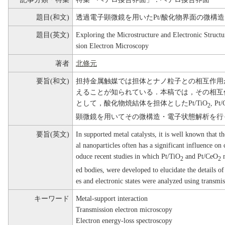
題目(和文)
透過電子顕微鏡を用いたPt/酸化物界面の微構
題目(英文)
Exploring the Microstructure and Electronic Structu
sion Electron Microscopy
著者
北條元
要旨(和文)
担持金属触媒では担体とナノ粒子との相互作用
えることが知られている．本稿では，その相互
として，酸化物焼結体を担体としたPt/TiO
, Pt
2
顕微鏡を用いてその微構造・電子状態解析を行
要旨(英文)
In supported metal catalysts, it is well known that t
al nanoparticles often has a significant influence on c
oduce recent studies in which Pt/TiO
and Pt/CeO
m
2
2
ed bodies, were developed to elucidate the details of
es and electronic states were analyzed using transmi
キーワード
Metal-support interaction
Transmission electron microscopy
Electron energy-loss spectroscopy