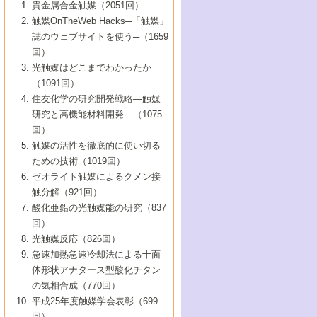
1号 なぜこの触媒が良いのか？
▼44巻（2002年）
貴金属合金触媒（2051回）
5号 若手会員による触媒研究の未来展望1：
8号 高機能化ポリオレフィンに向けた重合
5号 こんな物質，あんな物質―新たな触媒
7号 持続可能社会実現のための触媒および
5号 水素製造・貯蔵のための触媒技術の新
4号 水分解用光触媒材料
3号 特殊エネルギー場の触媒反応
触媒OnTheWeb Hacks─「触媒」
企業編
2号 第91回触媒討論会
触媒の最近の進展
1号 高次制御された触媒の化学
▼43巻（2001年）
の可能性―
触媒関連技術
しい展開
誌のウェブサイトを使う─（1659
5号 時間分解分光の進歩と応用
4号 生体内における金属の触媒作用
6号 第102回触媒討論会
3号 最近の自動車排ガス処理技術
2号 第89回触媒討論会
1号 グリーンケミストリーと触媒
▼42巻（2000年）
6号 第100回触媒討論会
8号 未来を拓く金属錯体
回）
6号 第98回触媒討論会
6号 第96回触媒討論会
5号 ファインケミカルズの展開に寄与する
7号 触媒・化学反応における計算化学の進
4号 触媒研究の現状と将来─第90回触媒討論
3号 触媒を利用した電気化学の新展開
2号 第87回触媒討論会特集号
1号 触媒反応工学の明日を拓く
▼41巻（1999年）
7号 『結晶の化学』を活かした触媒研究
光触媒はどこまでわかったか
7号 基礎化学品製造の触媒技術
触媒
歩
会Aから
7号 未来型金属錯体触媒開発への展望
4号 ナノ材料の調製と機能化
（1091回）
3号 生体触媒とバイオプロセス
2号 第85回触媒討論会
8号 イオン液体の応用
1号 孔、穴、あな?-特異な空間とその利用-
▼40巻（1998年）
8号 多機能型リアクター
6号 第94回触媒討論会
8号 若手研究者による触媒研究の未来展望
5号 基礎化学品製造の触媒技術
8号 超臨界流体を用いた化学プロセスの新
住友化学の研究開発戦略―触媒
5号 こんな触媒が欲しい
4号 水素製造・利用の触媒化学
3号 反応ダイナミクス
2号 第83回触媒討論会
1号 創立40周年記念・触媒化学この10年の
▼39巻（1997年）
2：大学・研究所編
展開
研究と高機能材料開発―（1075
7号 サブナノレベルでみた新しい表面現象
6号 第92回触媒討論会
6号 第90回触媒討論会
5号 触媒研究における新しい切り口：コン
進展と21世紀への提言/創立40周年記念・触
4号 超臨界流体の触媒反応への応用
3号 均一系触媒反応最前線
1号 均一系と不均一系触媒反応-その特徴と
回）
▼38巻（1996年）
8号 オレフィン重合触媒の新たな展
7号 基礎化学品製造の触媒技術
ビナトリアルケミストリー
媒学会この10年の歩みとこれから/創立40周
7号 触媒研究と学術雑誌/情報
5号 触媒のおもしろさをどのように伝える
接点
触媒の活性を徹底的に使い切る
4号 実用炭素材料の新展開
1号 触媒の構造と触媒作用/C1化学を中心と
▼37巻（1995年）
年記念・記録は語る
8号 資源の循環と触媒技術
6号 第88回触媒討論会特集号
か
ための技術（1019回）
8号 若い世代からみた触媒化学の現状と未
2号 第79回触媒討論会
5号 研究の方法論を考える
する21世紀への触媒
1号 ファインケミカルズと固体触媒
▼36巻（1994年）
2号 第81回触媒討論会
ゼオライト触媒によるクメン接
来
7号 企業における触媒研究のブレークスル
6号 第86回触媒討論会
3号 最新NO除去触媒の実用化研究
6号 第84回触媒討論会
2号 第77回触媒討論会
2号 第75回触媒討論会
触分解（921回）
1号 電気化学と触媒
▼35巻（1993年）
ー
3号 計算機触媒化学へのさそい
7号 水素化精製触媒の新しい展開
4号 新しい反応場を目指した触媒調製
7号 機能性金属材料と触媒
3号 オリンピックメダル:金・銀・銅はどん
酸化亜鉛の光触媒能の研究（837
3号 希土類を利用した触媒
2号 第73回触媒討論会
8号 この材料を触媒として使ってみません
4号 触媒劣化の制御と予測
1号 工業触媒開発マニュアル―探索から工
▼34巻（1992年）
8号 新しい反応性と機能性を目指した金属
な触媒作用を示すか
回）
5号 反応・分離技術の新しい展開
8号 触媒研究へのNMRの応用と展望
か？
業化まで
4号 触媒とリサイクル
3号 C4化学の展開
5号 最新の実用プロセスと触媒
クラスタ-化学
1号 インパクトを与えたこの研究
▼33巻（1991年）
光触媒反応（826回）
4号 触媒作用における機能の複合化
6号 第80回触媒討論会
2号 第71回触媒討論会
5号 エネルギー変換触媒
4号 《通常号》
6号 第82回触媒討論会
急速加熱急速冷却法による十面
2号 第69回触媒討論会
1号 触媒プロセス開発マニュアル―探索か
▼32巻（1990年）
5号 未来を拓け！若手研究者
7号 無機―有機ハイブリッド材料の新展開
3号 研究開発のうらおもて―着想と展開
体形状アナタース型酸化チタン
6号 第76回触媒討論会
5号 《通常号》
ら工業化まで，知っておきたいこと PartII
7号 ナノ構造体の化学
3号 ケミカルズ合成触媒―新しい展開と応
1号 21世紀に向けて触媒研究の飛躍をめざ
▼31巻（1989年）
6号 第78回触媒討論会
8号 AFMでみる世界
の気相合成（770回）
4号 触媒劣化と寿命の予測
7号 表面吸着相の新しい展開
用
6号 第74回触媒討論会
2号 第67回触媒討論会
8号 あの反応は今
す―触媒化学の裾野を広げよう
1号 情報科学と反応設計・材料設計
▼30巻（1988年）
7号 ダイナミックな領域への触媒研究の展
平成25年度触媒学会表彰（699
5号 環境に優しい触媒
8号 マイクロポーラス・クリスタル触媒の
4号 触媒調製の科学と技術の最前線
7号 半導体光触媒の基礎と広がり
3号 光触媒
2号 第65回触媒討論会
開/C1化学を中心とする21世紀への触媒
回）