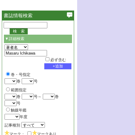
書誌情報検索
▼詳細検索
必ず含む
巻・号指定
巻
号
範囲指定
巻
号～
巻
号
触媒年鑑
年度
記事種別
マーク：
マークあり