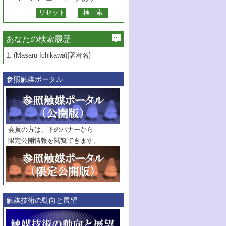
あなたの検索履歴
1.
(Masaru Ichikawa){著者名}
参照触媒ポータル
会員の方は、下のバナーから
限定公開情報を閲覧できます。
触媒技術の動向と展望