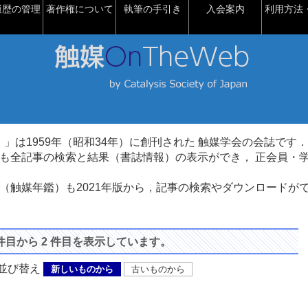
履歴の管理
著作権について
執筆の手引き
入会案内
利用方法・
talysis）」は1959年（昭和34年）に創刊された 触媒学会の会誌です．
も全記事の検索と結果（書誌情報）の表示ができ， 正会員・
（触媒年鑑）も2021年版から，記事の検索やダウンロードが
 件目から 2 件目を表示しています。
び替え
新しいものから
古いものから