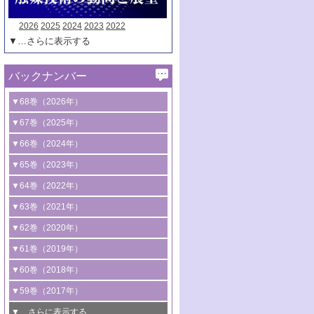
2026
2025
2024
2023
2022
▼…さらに表示する
バックナンバー
▼68巻（2026年）
1号 過酸化水素合成に関する研究動向
▼67巻（2025年）
2号 コンピューター技術により加速する
1号 CO
水素化によるグリーン燃料/グリ
▼66巻（2024年）
2
触媒開発
ーンケミカル製造
1号 低次元ナノ構造を有する触媒材料
▼65巻（2023年）
3号 有機分子変換やCO
資源化のための
2
2号 水素製造のための水分解技術に関す
2号 規制反応場を活用した固体触媒研究
1号 炭素が関わる触媒機能
▼64巻（2022年）
光触媒に関する最近の研究
る最近の研究
の新展開
2号 プラスチックケミカルリサイクルの
1号 合成ガス製造とCOを用いるケミカル
▼63巻（2021年）
B号 第137回触媒討論会（2026年）
3号 オレフィン系樹脂の精密合成に関す
3号 未踏分子変換を目指した酸化触媒プ
ための触媒技術
ズ合成の最新動向
1号 金触媒の新展開
▼62巻（2020年）
る最新技術
ロセスの最前線
3号 非酸化物系金属化合物を基盤とした
2号 化学品合成のための合金触媒開発
2号 ペロブスカイト
1号 触媒設計を拓く欠陥構造のキャラク
▼61巻（2019年）
4号 アルコール類の効率的変換を実現す
4号 シンクロトロン放射光および中性子
触媒材料の開発
3号 CO
の排出削減および有効活用のた
タリゼーション
2
3号 特殊反応場を利用した触媒的分子変
る非貴金属触媒の研究動向
線を利用した触媒解析技術の最先端
1号 物質移動制御に着目した触媒プロセ
▼60巻（2018年）
4号 格子酸素・格子酸素欠陥を利用した
めの触媒技術
換反応
2号 機能化学品製造に資するクリーンな
ス開発
5号 ゼオライトの合成と応用における研
5号 単原子触媒
触媒反応
1号 固体酸触媒の最新の研究動向
▼59巻（2017年）
触媒的酸化反応
4号 若手による情報発信企画～とびたて
4号 多孔質材料を用いた触媒の新展開
究動向
2号 CO
フリー水素サプライチェーンに
2
6号 参照触媒委員会からのお知らせ
5号 生体触媒によるエネルギー変換反応
2号 二酸化炭素からの有用化学品合成
1号 いたるところに，触媒
▼…さらに表示する