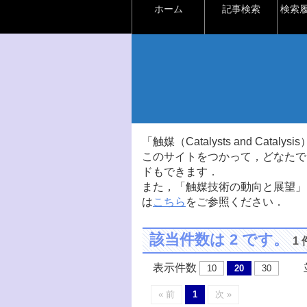
ホーム
記事検索
検索
「触媒（Catalysts and Ca
このサイトをつかって，どなたで
ドもできます．
また，「触媒技術の動向と展望」
は
こちら
をご参照ください．
該当件数は 2 です。
1
表示件数
並
10
20
30
« 前
1
次 »