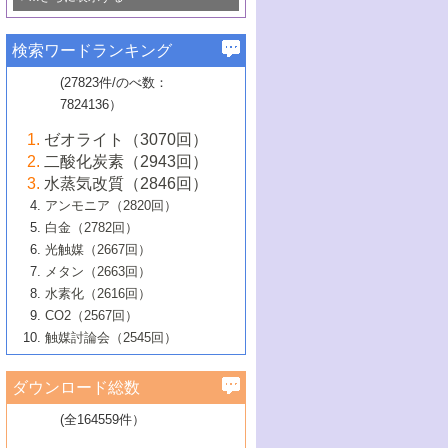
若き触媒の研究者たち～（1）
3号 水処理のための触媒化学
5号 情報学的手法を用いた触媒開発
6号 ヘテロ接合界面
関わる触媒開発動向
B号 第133回触媒討論会（2023年）
6号 窒素とリンの循環のための触媒・機
3号 ナノ粒子・クラスター触媒の最前線
2号 機能性材料の局所構造解析のための
5号 若手による情報発信企画～とびたて
▼58巻（2016年）
4号 光触媒を用いた水分解の最新の研究
6号 カーボンニュートラルに向けた電解
B号 第135回触媒討論会（2025年）
3号 精密高分子合成に関する最近の研究
能性材料
最先端技術
検索ワードランキング
4号 60周年記念企画
若き触媒の研究者たち～（2）
動向
技術
1号 ユニークな構造の高分子を生み出す触
▼57巻（2015年）
動向
B号 第131回触媒討論会（2023年）
3号 無機分離膜材料の開発と触媒反応プ
5号 進化するゼオライト合成技術
6号 石油のノーブル・ユースを志向した
媒技術
(27823件/のべ数：
5号 次世代の触媒プロセスを支えるマイ
B号 第127回触媒討論会（2021年・オン
1号 水素キャリアにかかわる触媒技術の新
4号 バイオマス化成品製造のための触媒
▼56巻（2014年）
ロセスへの適用
触媒技術
7824136）
クロ波
6号 非貴金属系触媒における電気化学的
ライン開催(Zoom)のみ）
2号 リグニンからの化成品製造に向けた触
展開
技術
1号 特殊環境場を利用した材料合成
▼55巻（2013年）
4号 触媒研究における計算科学の利用
酸素還元反応
B号 第129回触媒討論会（2022年・京都
媒技術
6号 メタン転換技術の最新動向
ゼオライト（3070回）
2号 石油精製用触媒の最近の進展
5号 固体触媒による含窒素有機化合物変
2号 光触媒反応機構に関する最新の研究動
1号 高耐久性燃料電池システム用触媒にお
大学：オンライン・対面開催）
▼54巻（2012年）
5号 水素のふるまいを解き明かす最先端
B号 第121回触媒討論会（2018年・東京
3号 触媒研究の最先端～とびたて若き研究
二酸化炭素（2943回）
B号 第125回触媒討論会（2020年・工学
換の最前線
3号 固体酸化物形燃料電池（SOFC）におけ
向
ける新展開
研究
大学）
1号 規則性多孔体の利用技術における最近
▼53巻（2011年）
者たち～（1）
水蒸気改質（2846回）
院大学）
るアノード触媒上での燃料直接改質技術
6号 貴金属使用量低減に向けた自動車排
3号 固体高分子形燃料電池カソード触媒の
2号 リビングラジカル重合の最近の動向
6号 低級アルカンの有効利用のための触
の進歩
アンモニア（2820回）
4号 触媒研究の最先端～とびたて若き研究
1号 金属学から見る合金触媒の新展開
▼52巻（2010年）
ガス浄化触媒の開発
4号 コアシェル構造の制御による触媒機能
開発動向
媒技術
白金（2782回）
3号 天然ガスの化学工業的展開に関する触
2号 第109回触媒討論会
者たち～（2）
2号 第107回触媒討論会
の向上
1号 触媒の劣化対策と長寿命触媒開発
B号 第123回触媒討論会（2019年・大阪
▼51巻（2009年）
4号 人工光合成に向けた近年のアプローチ
光触媒（2667回）
媒技術
B号 第119回触媒討論会（2017年・首都
3号 貴金属低減技術の最新動向
5号 触媒研究の最先端～とびたて若き研究
市立大学）
3号 触媒のその場観察法の進歩（１）
5号 工業触媒およびその周辺技術の最近の
2号 第105回触媒討論会
1号 炭素材料－熱い注目を集める材料－
▼50巻（2008年）
メタン（2663回）
大学東京）
5号 未利用熱エネルギーの有効活用に貢献
4号 貴金属触媒の精密構造制御とその活用
者たち～（3）
4号 貴金属代替技術の最新動向
進歩
水素化（2616回）
4号 触媒のその場観察法の進歩（２）
3号 ナノ構造が拓く新機能
する触媒技術
2号 第103回触媒討論会
1号 触媒化学と学会のこの10年，半世紀，
▼49巻（2007年）
5号 バイオマス化成品製造のための固体触
6号 イオニクス材料と燃料電池・電解合成
5号 光触媒による物質変換反応の新展開
CO2（2567回）
6号 ナノシート
5号 不活性結合の触媒的活性化による有機
そして未来
4号 活性サイトおよびその環境の精密な設
6号 ポリオキソメタレート
3号 環境浄化用光触媒の現状と課題
媒の開発
1号 含フッ素化合物の合成と触媒
▼48巻（2006年）
の最新の研究動向
触媒討論会（2545回）
6号 グラフェン
合成
B号 第115回触媒討論会（2015年・成蹊大
計による触媒の高機能化
2号 第101回触媒討論会
B号 第113回触媒討論会（2014年・ロワジ
4号 水素社会の実現に向けた水素製造・貯
6号 ナノ空間─吸着状態解析から新機能開拓
2号 第99回触媒討論会
B号 第117回触媒討論会（2016年・大阪府
1号 固体酸触媒の最近の進歩
▼47巻（2005年）
学）
7号 水素を利用する化成品合成の新潮流
6号 新しい固体酸触媒技術
5号 触媒を有効に使うための技術
ールホテル豊橋）
蔵技術の進歩
まで─
3号 メソポーラス物質の新展開
立大学）
3号 実用的ファインケミカル合成プロセス
ダウンロード総数
2号 第97回触媒討論会
1号 最近の触媒担体とその効果
▼46巻（2004年）
7号 ゼオライト合成における最近の進歩
6号 第106回触媒討論会
5号 CO
が関わる触媒・材料
B号 第111回触媒討論会（2013年・関西大
4号 錯体を利用したユニークな表面構造の
を実現する触媒
2
3号 リビング重合触媒の最近の展開
2号 第95回触媒討論会
(全164559件）
1号 部分酸化反応触媒の最前線
▼45巻（2003年）
学）
構築と機能
7号 有機分子触媒による精密有機合成
4号 バイオマス活用のための技術開発
6号 第104回触媒討論会
4号 今後の液体燃料を支える触媒技術
3号 化成品を合成するゼオライト触媒
2号 第93回触媒討論会