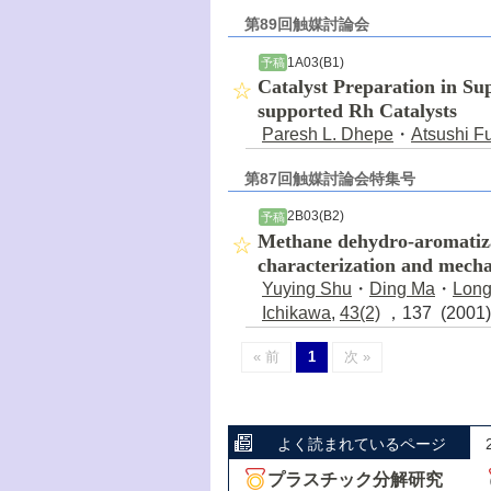
第89回触媒討論会
1A03(B1)
予稿
Catalyst Preparation in Su
supported Rh Catalysts
Paresh L. Dhepe
・
Atsushi F
第87回触媒討論会特集号
2B03(B2)
予稿
Methane dehydro-aromatizat
characterization and mech
Yuying Shu
・
Ding Ma
・
Long
Ichikawa
,
43(2)
，137 (2001
« 前
1
次 »
よく読まれているページ
プラスチック分解研究