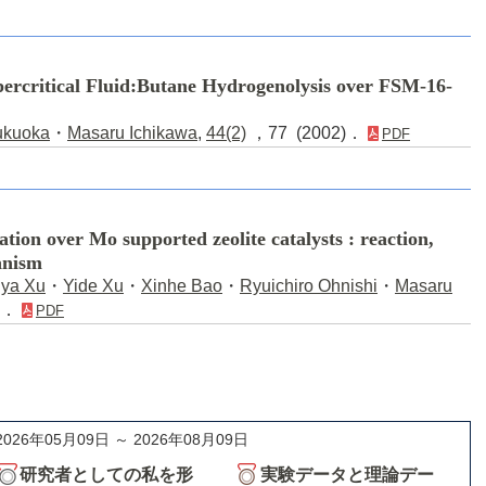
percritical Fluid:Butane Hydrogenolysis over FSM-16-
ukuoka
・
Masaru Ichikawa
,
44(2)
，77 (2002)．
PDF
ion over Mo supported zeolite catalysts : reaction,
anism
ya Xu
・
Yide Xu
・
Xinhe Bao
・
Ryuichiro Ohnishi
・
Masaru
)．
PDF
2026年05月09日 ～ 2026年08月09日
研究者としての私を形
実験データと理論デー