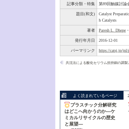
記事分類・特集
第89回触媒討論
題目(和文)
Catalyst Preparat
h Catalysts
著者
Paresh L. Dhepe
発行年月日
2016-12-01
パーマリンク
https://catsj.jp/j
よく読まれているページ
プラスチック分解研究
はどこへ向かうのか―ケ
ミカルリサイクルの歴史
と展望―