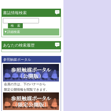
書誌情報検索
▼詳細検索
あなたの検索履歴
必ず含む
参照触媒ポータル
巻・号指定
巻
号
範囲指定
巻
号～
巻
会員の方は、下のバナーから
号
限定公開情報を閲覧できます。
触媒年鑑
年度
記事種別
マーク：
マークあり