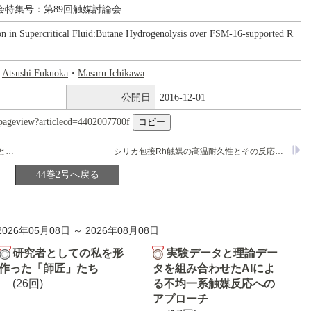
会特集号：第89回触媒討論会
ion in Supercritical Fluid:Butane Hydrogenolysis over FSM-16-supported R
・
Atsushi Fukuoka
・
Masaru Ichikawa
公開日
2016-12-01
nl/pageview?articlecd=4402007700f
共沈法による酸化セリウム担持銅の調製とメタノール合成活性
シリカ包接Rh触媒の高温耐久性とその反応特性
44巻2号へ戻る
2026年05月08日 ～ 2026年08月08日
研究者としての私を形
実験データと理論デー
作った「師匠」たち
タを組み合わせたAIによ
(26回)
る不均一系触媒反応への
アプローチ