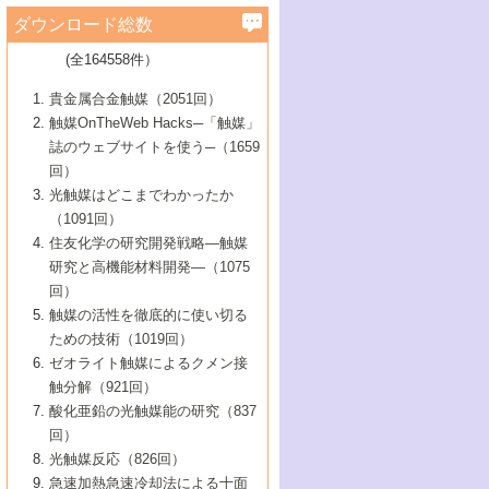
学）
7号 水素を利用する化成品合成の新潮流
6号 新しい固体酸触媒技術
5号 触媒を有効に使うための技術
ールホテル豊橋）
蔵技術の進歩
まで─
3号 メソポーラス物質の新展開
立大学）
3号 実用的ファインケミカル合成プロセス
ダウンロード総数
2号 第97回触媒討論会
1号 最近の触媒担体とその効果
▼46巻（2004年）
7号 ゼオライト合成における最近の進歩
6号 第106回触媒討論会
5号 CO
が関わる触媒・材料
B号 第111回触媒討論会（2013年・関西大
4号 錯体を利用したユニークな表面構造の
を実現する触媒
2
3号 リビング重合触媒の最近の展開
2号 第95回触媒討論会
(全164558件）
1号 部分酸化反応触媒の最前線
▼45巻（2003年）
学）
構築と機能
7号 有機分子触媒による精密有機合成
4号 バイオマス活用のための技術開発
6号 第104回触媒討論会
4号 今後の液体燃料を支える触媒技術
3号 化成品を合成するゼオライト触媒
2号 第93回触媒討論会
1号 なぜこの触媒が良いのか？
▼44巻（2002年）
貴金属合金触媒（2051回）
5号 若手会員による触媒研究の未来展望1：
8号 高機能化ポリオレフィンに向けた重合
5号 こんな物質，あんな物質―新たな触媒
7号 持続可能社会実現のための触媒および
5号 水素製造・貯蔵のための触媒技術の新
4号 水分解用光触媒材料
3号 特殊エネルギー場の触媒反応
触媒OnTheWeb Hacks─「触媒」
企業編
2号 第91回触媒討論会
触媒の最近の進展
1号 高次制御された触媒の化学
▼43巻（2001年）
の可能性―
触媒関連技術
しい展開
誌のウェブサイトを使う─（1659
5号 時間分解分光の進歩と応用
4号 生体内における金属の触媒作用
6号 第102回触媒討論会
3号 最近の自動車排ガス処理技術
2号 第89回触媒討論会
1号 グリーンケミストリーと触媒
▼42巻（2000年）
6号 第100回触媒討論会
8号 未来を拓く金属錯体
回）
6号 第98回触媒討論会
6号 第96回触媒討論会
5号 ファインケミカルズの展開に寄与する
7号 触媒・化学反応における計算化学の進
4号 触媒研究の現状と将来─第90回触媒討論
3号 触媒を利用した電気化学の新展開
2号 第87回触媒討論会特集号
1号 触媒反応工学の明日を拓く
▼41巻（1999年）
7号 『結晶の化学』を活かした触媒研究
光触媒はどこまでわかったか
7号 基礎化学品製造の触媒技術
触媒
歩
会Aから
7号 未来型金属錯体触媒開発への展望
4号 ナノ材料の調製と機能化
（1091回）
3号 生体触媒とバイオプロセス
2号 第85回触媒討論会
8号 イオン液体の応用
1号 孔、穴、あな?-特異な空間とその利用-
▼40巻（1998年）
8号 多機能型リアクター
6号 第94回触媒討論会
8号 若手研究者による触媒研究の未来展望
5号 基礎化学品製造の触媒技術
8号 超臨界流体を用いた化学プロセスの新
住友化学の研究開発戦略―触媒
5号 こんな触媒が欲しい
4号 水素製造・利用の触媒化学
3号 反応ダイナミクス
2号 第83回触媒討論会
1号 創立40周年記念・触媒化学この10年の
▼39巻（1997年）
2：大学・研究所編
展開
研究と高機能材料開発―（1075
7号 サブナノレベルでみた新しい表面現象
6号 第92回触媒討論会
6号 第90回触媒討論会
5号 触媒研究における新しい切り口：コン
進展と21世紀への提言/創立40周年記念・触
4号 超臨界流体の触媒反応への応用
3号 均一系触媒反応最前線
1号 均一系と不均一系触媒反応-その特徴と
回）
▼38巻（1996年）
8号 オレフィン重合触媒の新たな展
7号 基礎化学品製造の触媒技術
ビナトリアルケミストリー
媒学会この10年の歩みとこれから/創立40周
7号 触媒研究と学術雑誌/情報
5号 触媒のおもしろさをどのように伝える
接点
触媒の活性を徹底的に使い切る
4号 実用炭素材料の新展開
1号 触媒の構造と触媒作用/C1化学を中心と
▼37巻（1995年）
年記念・記録は語る
8号 資源の循環と触媒技術
6号 第88回触媒討論会特集号
か
ための技術（1019回）
8号 若い世代からみた触媒化学の現状と未
2号 第79回触媒討論会
5号 研究の方法論を考える
する21世紀への触媒
1号 ファインケミカルズと固体触媒
▼36巻（1994年）
2号 第81回触媒討論会
ゼオライト触媒によるクメン接
来
7号 企業における触媒研究のブレークスル
6号 第86回触媒討論会
3号 最新NO除去触媒の実用化研究
6号 第84回触媒討論会
2号 第77回触媒討論会
2号 第75回触媒討論会
触分解（921回）
1号 電気化学と触媒
▼35巻（1993年）
ー
3号 計算機触媒化学へのさそい
7号 水素化精製触媒の新しい展開
4号 新しい反応場を目指した触媒調製
7号 機能性金属材料と触媒
3号 オリンピックメダル:金・銀・銅はどん
酸化亜鉛の光触媒能の研究（837
3号 希土類を利用した触媒
2号 第73回触媒討論会
8号 この材料を触媒として使ってみません
4号 触媒劣化の制御と予測
1号 工業触媒開発マニュアル―探索から工
▼34巻（1992年）
8号 新しい反応性と機能性を目指した金属
な触媒作用を示すか
回）
5号 反応・分離技術の新しい展開
8号 触媒研究へのNMRの応用と展望
か？
業化まで
4号 触媒とリサイクル
3号 C4化学の展開
5号 最新の実用プロセスと触媒
クラスタ-化学
1号 インパクトを与えたこの研究
▼33巻（1991年）
光触媒反応（826回）
4号 触媒作用における機能の複合化
6号 第80回触媒討論会
2号 第71回触媒討論会
5号 エネルギー変換触媒
4号 《通常号》
6号 第82回触媒討論会
急速加熱急速冷却法による十面
2号 第69回触媒討論会
1号 触媒プロセス開発マニュアル―探索か
▼32巻（1990年）