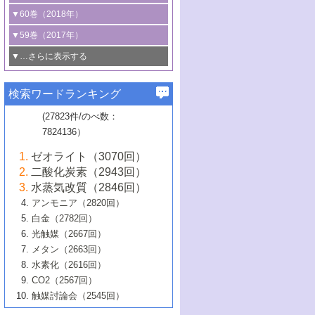
3号 CO
の排出削減および有効活用のた
タリゼーション
2
3号 特殊反応場を利用した触媒的分子変
る非貴金属触媒の研究動向
線を利用した触媒解析技術の最先端
1号 物質移動制御に着目した触媒プロセ
▼60巻（2018年）
4号 格子酸素・格子酸素欠陥を利用した
めの触媒技術
換反応
2号 機能化学品製造に資するクリーンな
ス開発
5号 ゼオライトの合成と応用における研
5号 単原子触媒
触媒反応
1号 固体酸触媒の最新の研究動向
▼59巻（2017年）
触媒的酸化反応
4号 若手による情報発信企画～とびたて
4号 多孔質材料を用いた触媒の新展開
究動向
2号 CO
フリー水素サプライチェーンに
2
6号 参照触媒委員会からのお知らせ
5号 生体触媒によるエネルギー変換反応
2号 二酸化炭素からの有用化学品合成
1号 いたるところに，触媒
▼…さらに表示する
若き触媒の研究者たち～（1）
3号 水処理のための触媒化学
5号 情報学的手法を用いた触媒開発
6号 ヘテロ接合界面
関わる触媒開発動向
B号 第133回触媒討論会（2023年）
6号 窒素とリンの循環のための触媒・機
3号 ナノ粒子・クラスター触媒の最前線
2号 機能性材料の局所構造解析のための
5号 若手による情報発信企画～とびたて
▼58巻（2016年）
4号 光触媒を用いた水分解の最新の研究
6号 カーボンニュートラルに向けた電解
B号 第135回触媒討論会（2025年）
3号 精密高分子合成に関する最近の研究
能性材料
最先端技術
検索ワードランキング
4号 60周年記念企画
若き触媒の研究者たち～（2）
動向
技術
1号 ユニークな構造の高分子を生み出す触
▼57巻（2015年）
動向
B号 第131回触媒討論会（2023年）
3号 無機分離膜材料の開発と触媒反応プ
5号 進化するゼオライト合成技術
6号 石油のノーブル・ユースを志向した
媒技術
(27823件/のべ数：
5号 次世代の触媒プロセスを支えるマイ
B号 第127回触媒討論会（2021年・オン
1号 水素キャリアにかかわる触媒技術の新
4号 バイオマス化成品製造のための触媒
▼56巻（2014年）
ロセスへの適用
触媒技術
7824136）
クロ波
6号 非貴金属系触媒における電気化学的
ライン開催(Zoom)のみ）
2号 リグニンからの化成品製造に向けた触
展開
技術
1号 特殊環境場を利用した材料合成
▼55巻（2013年）
4号 触媒研究における計算科学の利用
酸素還元反応
B号 第129回触媒討論会（2022年・京都
媒技術
6号 メタン転換技術の最新動向
ゼオライト（3070回）
2号 石油精製用触媒の最近の進展
5号 固体触媒による含窒素有機化合物変
2号 光触媒反応機構に関する最新の研究動
1号 高耐久性燃料電池システム用触媒にお
大学：オンライン・対面開催）
▼54巻（2012年）
5号 水素のふるまいを解き明かす最先端
B号 第121回触媒討論会（2018年・東京
3号 触媒研究の最先端～とびたて若き研究
二酸化炭素（2943回）
B号 第125回触媒討論会（2020年・工学
換の最前線
3号 固体酸化物形燃料電池（SOFC）におけ
向
ける新展開
研究
大学）
1号 規則性多孔体の利用技術における最近
▼53巻（2011年）
者たち～（1）
水蒸気改質（2846回）
院大学）
るアノード触媒上での燃料直接改質技術
6号 貴金属使用量低減に向けた自動車排
3号 固体高分子形燃料電池カソード触媒の
2号 リビングラジカル重合の最近の動向
6号 低級アルカンの有効利用のための触
の進歩
アンモニア（2820回）
4号 触媒研究の最先端～とびたて若き研究
1号 金属学から見る合金触媒の新展開
▼52巻（2010年）
ガス浄化触媒の開発
4号 コアシェル構造の制御による触媒機能
開発動向
媒技術
白金（2782回）
3号 天然ガスの化学工業的展開に関する触
2号 第109回触媒討論会
者たち～（2）
2号 第107回触媒討論会
の向上
1号 触媒の劣化対策と長寿命触媒開発
B号 第123回触媒討論会（2019年・大阪
▼51巻（2009年）
4号 人工光合成に向けた近年のアプローチ
光触媒（2667回）
媒技術
B号 第119回触媒討論会（2017年・首都
3号 貴金属低減技術の最新動向
5号 触媒研究の最先端～とびたて若き研究
市立大学）
3号 触媒のその場観察法の進歩（１）
5号 工業触媒およびその周辺技術の最近の
2号 第105回触媒討論会
1号 炭素材料－熱い注目を集める材料－
▼50巻（2008年）
メタン（2663回）
大学東京）
5号 未利用熱エネルギーの有効活用に貢献
4号 貴金属触媒の精密構造制御とその活用
者たち～（3）
4号 貴金属代替技術の最新動向
進歩
水素化（2616回）
4号 触媒のその場観察法の進歩（２）
3号 ナノ構造が拓く新機能
する触媒技術
2号 第103回触媒討論会
1号 触媒化学と学会のこの10年，半世紀，
▼49巻（2007年）
5号 バイオマス化成品製造のための固体触
6号 イオニクス材料と燃料電池・電解合成
5号 光触媒による物質変換反応の新展開
CO2（2567回）
6号 ナノシート
5号 不活性結合の触媒的活性化による有機
そして未来
4号 活性サイトおよびその環境の精密な設
6号 ポリオキソメタレート
3号 環境浄化用光触媒の現状と課題
媒の開発
1号 含フッ素化合物の合成と触媒
▼48巻（2006年）
の最新の研究動向
触媒討論会（2545回）
6号 グラフェン
合成
B号 第115回触媒討論会（2015年・成蹊大
計による触媒の高機能化
2号 第101回触媒討論会
B号 第113回触媒討論会（2014年・ロワジ
4号 水素社会の実現に向けた水素製造・貯
6号 ナノ空間─吸着状態解析から新機能開拓
2号 第99回触媒討論会
B号 第117回触媒討論会（2016年・大阪府
1号 固体酸触媒の最近の進歩
▼47巻（2005年）