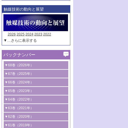
触媒技術の動向と展望
2026
2025
2024
2023
2022
▼…さらに表示する
バックナンバー
▼68巻（2026年）
1号 過酸化水素合成に関する研究動向
▼67巻（2025年）
2号 コンピューター技術により加速する
1号 CO
水素化によるグリーン燃料/グリ
▼66巻（2024年）
2
触媒開発
ーンケミカル製造
1号 低次元ナノ構造を有する触媒材料
▼65巻（2023年）
3号 有機分子変換やCO
資源化のための
2
2号 水素製造のための水分解技術に関す
2号 規制反応場を活用した固体触媒研究
1号 炭素が関わる触媒機能
▼64巻（2022年）
光触媒に関する最近の研究
る最近の研究
の新展開
2号 プラスチックケミカルリサイクルの
1号 合成ガス製造とCOを用いるケミカル
▼63巻（2021年）
B号 第137回触媒討論会（2026年）
3号 オレフィン系樹脂の精密合成に関す
3号 未踏分子変換を目指した酸化触媒プ
ための触媒技術
ズ合成の最新動向
1号 金触媒の新展開
▼62巻（2020年）
る最新技術
ロセスの最前線
3号 非酸化物系金属化合物を基盤とした
2号 化学品合成のための合金触媒開発
2号 ペロブスカイト
1号 触媒設計を拓く欠陥構造のキャラク
▼61巻（2019年）
4号 アルコール類の効率的変換を実現す
4号 シンクロトロン放射光および中性子
触媒材料の開発