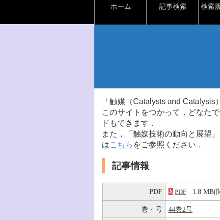
ホーム
記事検索
検索
「触媒（Catalysts and Ca
このサイトをつかって，どなたで
ドもできます．
また，「触媒技術の動向と展望」
は
こちら
をご参照ください．
記事情報
PDF
1.8 M
PDF
巻・号
44巻2号