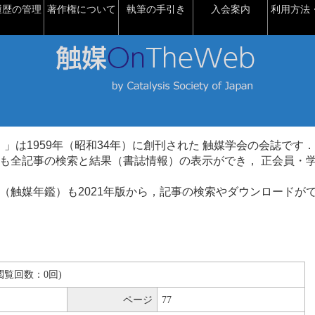
履歴の管理
著作権について
執筆の手引き
入会案内
利用方法・
talysis）」は1959年（昭和34年）に創刊された 触媒学会の会誌です．
も全記事の検索と結果（書誌情報）の表示ができ， 正会員・
（触媒年鑑）も2021年版から，記事の検索やダウンロードが
B(閲覧回数：0回)
ページ
77