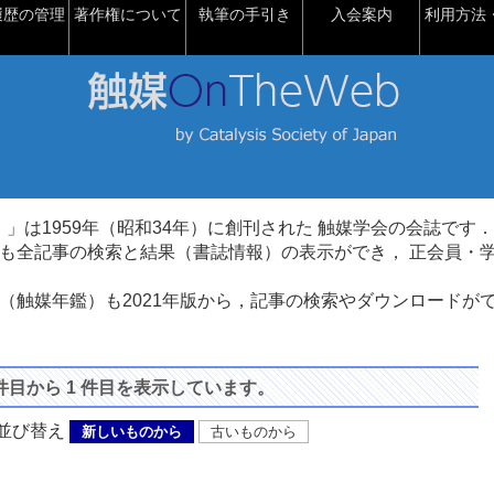
履歴の管理
著作権について
執筆の手引き
入会案内
利用方法・
talysis）」は1959年（昭和34年）に創刊された 触媒学会の会誌です．
も全記事の検索と結果（書誌情報）の表示ができ， 正会員・
（触媒年鑑）も2021年版から，記事の検索やダウンロードが
 件目から 1 件目を表示しています。
び替え
新しいものから
古いものから