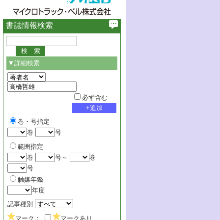
書誌情報検索
▼詳細検索
必ず含む
巻・号指定
巻
号
範囲指定
巻
号～
巻
号
触媒年鑑
年度
記事種別
マーク：
マークあり