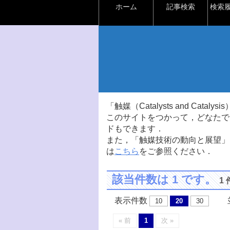
ホーム
記事検索
検索
「触媒（Catalysts and Ca
このサイトをつかって，どなたで
ドもできます．
また，「触媒技術の動向と展望」
は
こちら
をご参照ください．
該当件数は 1 です。
1
表示件数
並
10
20
30
« 前
1
次 »