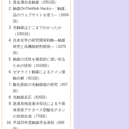
1号 なぜこの触媒が良いのか？
▼44巻（2002年）
貴金属合金触媒（2051回）
5号 若手会員による触媒研究の未来展望1：
8号 高機能化ポリオレフィンに向けた重合
5号 こんな物質，あんな物質―新たな触媒
7号 持続可能社会実現のための触媒および
5号 水素製造・貯蔵のための触媒技術の新
4号 水分解用光触媒材料
3号 特殊エネルギー場の触媒反応
触媒OnTheWeb Hacks─「触媒」
企業編
2号 第91回触媒討論会
触媒の最近の進展
1号 高次制御された触媒の化学
▼43巻（2001年）
の可能性―
触媒関連技術
しい展開
誌のウェブサイトを使う─（1659
5号 時間分解分光の進歩と応用
4号 生体内における金属の触媒作用
6号 第102回触媒討論会
3号 最近の自動車排ガス処理技術
2号 第89回触媒討論会
1号 グリーンケミストリーと触媒
▼42巻（2000年）
6号 第100回触媒討論会
8号 未来を拓く金属錯体
回）
6号 第98回触媒討論会
6号 第96回触媒討論会
5号 ファインケミカルズの展開に寄与する
7号 触媒・化学反応における計算化学の進
4号 触媒研究の現状と将来─第90回触媒討論
3号 触媒を利用した電気化学の新展開
2号 第87回触媒討論会特集号
1号 触媒反応工学の明日を拓く
▼41巻（1999年）
7号 『結晶の化学』を活かした触媒研究
光触媒はどこまでわかったか
7号 基礎化学品製造の触媒技術
触媒
歩
会Aから
7号 未来型金属錯体触媒開発への展望
4号 ナノ材料の調製と機能化
（1091回）
3号 生体触媒とバイオプロセス
2号 第85回触媒討論会
8号 イオン液体の応用
1号 孔、穴、あな?-特異な空間とその利用-
▼40巻（1998年）
8号 多機能型リアクター
6号 第94回触媒討論会
8号 若手研究者による触媒研究の未来展望
5号 基礎化学品製造の触媒技術
8号 超臨界流体を用いた化学プロセスの新
住友化学の研究開発戦略―触媒
5号 こんな触媒が欲しい
4号 水素製造・利用の触媒化学
3号 反応ダイナミクス
2号 第83回触媒討論会
1号 創立40周年記念・触媒化学この10年の
▼39巻（1997年）
2：大学・研究所編
展開
研究と高機能材料開発―（1075
7号 サブナノレベルでみた新しい表面現象
6号 第92回触媒討論会
6号 第90回触媒討論会
5号 触媒研究における新しい切り口：コン
進展と21世紀への提言/創立40周年記念・触
4号 超臨界流体の触媒反応への応用
3号 均一系触媒反応最前線
1号 均一系と不均一系触媒反応-その特徴と
回）
▼38巻（1996年）
8号 オレフィン重合触媒の新たな展
7号 基礎化学品製造の触媒技術
ビナトリアルケミストリー
媒学会この10年の歩みとこれから/創立40周
7号 触媒研究と学術雑誌/情報
5号 触媒のおもしろさをどのように伝える
接点
触媒の活性を徹底的に使い切る
4号 実用炭素材料の新展開
1号 触媒の構造と触媒作用/C1化学を中心と
▼37巻（1995年）
年記念・記録は語る
8号 資源の循環と触媒技術
6号 第88回触媒討論会特集号
か
ための技術（1019回）
8号 若い世代からみた触媒化学の現状と未
2号 第79回触媒討論会
5号 研究の方法論を考える
する21世紀への触媒
1号 ファインケミカルズと固体触媒
▼36巻（1994年）
2号 第81回触媒討論会
ゼオライト触媒によるクメン接
来
7号 企業における触媒研究のブレークスル
6号 第86回触媒討論会
3号 最新NO除去触媒の実用化研究
6号 第84回触媒討論会
2号 第77回触媒討論会
2号 第75回触媒討論会
触分解（921回）
1号 電気化学と触媒
▼35巻（1993年）
ー
3号 計算機触媒化学へのさそい
7号 水素化精製触媒の新しい展開
4号 新しい反応場を目指した触媒調製
7号 機能性金属材料と触媒
3号 オリンピックメダル:金・銀・銅はどん
酸化亜鉛の光触媒能の研究（837
3号 希土類を利用した触媒
2号 第73回触媒討論会
8号 この材料を触媒として使ってみません
4号 触媒劣化の制御と予測
1号 工業触媒開発マニュアル―探索から工
▼34巻（1992年）
8号 新しい反応性と機能性を目指した金属
な触媒作用を示すか
回）
5号 反応・分離技術の新しい展開
8号 触媒研究へのNMRの応用と展望
か？
業化まで
4号 触媒とリサイクル
3号 C4化学の展開
5号 最新の実用プロセスと触媒
クラスタ-化学
1号 インパクトを与えたこの研究
▼33巻（1991年）
光触媒反応（826回）
4号 触媒作用における機能の複合化
6号 第80回触媒討論会
2号 第71回触媒討論会
5号 エネルギー変換触媒
4号 《通常号》
6号 第82回触媒討論会
急速加熱急速冷却法による十面
2号 第69回触媒討論会
1号 触媒プロセス開発マニュアル―探索か
▼32巻（1990年）
5号 未来を拓け！若手研究者
7号 無機―有機ハイブリッド材料の新展開
3号 研究開発のうらおもて―着想と展開
体形状アナタース型酸化チタン
6号 第76回触媒討論会
5号 《通常号》
ら工業化まで，知っておきたいこと PartII
7号 ナノ構造体の化学
3号 ケミカルズ合成触媒―新しい展開と応
1号 21世紀に向けて触媒研究の飛躍をめざ
▼31巻（1989年）
6号 第78回触媒討論会
8号 AFMでみる世界
の気相合成（770回）
4号 触媒劣化と寿命の予測
7号 表面吸着相の新しい展開
用
6号 第74回触媒討論会
2号 第67回触媒討論会
8号 あの反応は今
す―触媒化学の裾野を広げよう
1号 情報科学と反応設計・材料設計
▼30巻（1988年）
7号 ダイナミックな領域への触媒研究の展
平成25年度触媒学会表彰（699
5号 環境に優しい触媒
8号 マイクロポーラス・クリスタル触媒の
4号 触媒調製の科学と技術の最前線
7号 半導体光触媒の基礎と広がり
3号 光触媒
2号 第65回触媒討論会
開/C1化学を中心とする21世紀への触媒
回）