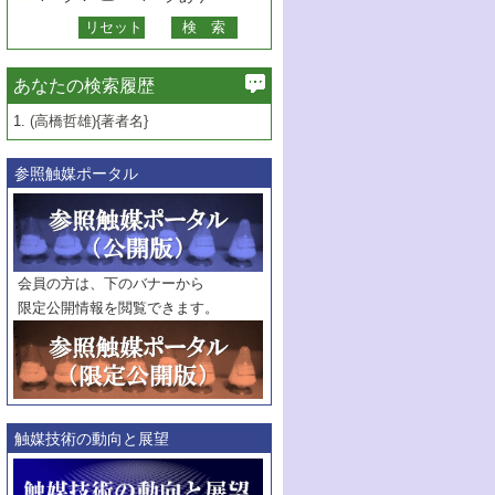
あなたの検索履歴
1.
(高橋哲雄){著者名}
参照触媒ポータル
会員の方は、下のバナーから
限定公開情報を閲覧できます。
触媒技術の動向と展望