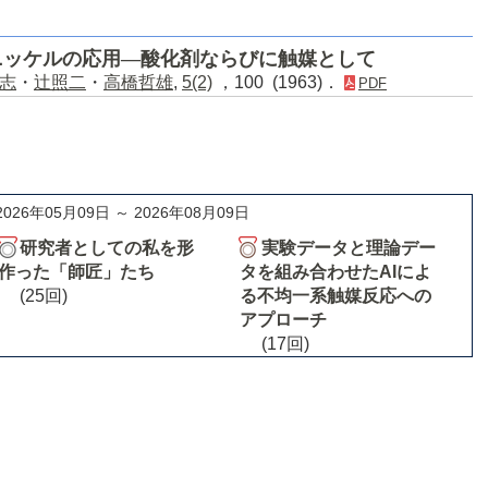
ニッケルの応用―酸化剤ならびに触媒として
志
・
辻照二
・
高橋哲雄
,
5(2)
，100 (1963)．
PDF
2026年05月09日 ～ 2026年08月09日
研究者としての私を形
実験データと理論デー
作った「師匠」たち
タを組み合わせたAIによ
(25回)
る不均一系触媒反応への
アプローチ
(17回)