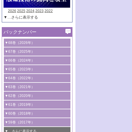
2026
2025
2024
2023
2022
▼…さらに表示する
バックナンバー
▼68巻（2026年）
1号 過酸化水素合成に関する研究動向
▼67巻（2025年）
2号 コンピューター技術により加速する
1号 CO
水素化によるグリーン燃料/グリ
▼66巻（2024年）
2
触媒開発
ーンケミカル製造
1号 低次元ナノ構造を有する触媒材料
▼65巻（2023年）
3号 有機分子変換やCO
資源化のための
2
2号 水素製造のための水分解技術に関す
2号 規制反応場を活用した固体触媒研究
1号 炭素が関わる触媒機能
▼64巻（2022年）
光触媒に関する最近の研究
る最近の研究
の新展開
2号 プラスチックケミカルリサイクルの
1号 合成ガス製造とCOを用いるケミカル
▼63巻（2021年）
B号 第137回触媒討論会（2026年）
3号 オレフィン系樹脂の精密合成に関す
3号 未踏分子変換を目指した酸化触媒プ
ための触媒技術
ズ合成の最新動向
1号 金触媒の新展開
▼62巻（2020年）
る最新技術
ロセスの最前線
3号 非酸化物系金属化合物を基盤とした
2号 化学品合成のための合金触媒開発
2号 ペロブスカイト
1号 触媒設計を拓く欠陥構造のキャラク
▼61巻（2019年）
4号 アルコール類の効率的変換を実現す
4号 シンクロトロン放射光および中性子
触媒材料の開発
3号 CO
の排出削減および有効活用のた
タリゼーション
2
3号 特殊反応場を利用した触媒的分子変
る非貴金属触媒の研究動向
線を利用した触媒解析技術の最先端
1号 物質移動制御に着目した触媒プロセ
▼60巻（2018年）
4号 格子酸素・格子酸素欠陥を利用した
めの触媒技術
換反応
2号 機能化学品製造に資するクリーンな
ス開発
5号 ゼオライトの合成と応用における研
5号 単原子触媒
触媒反応
1号 固体酸触媒の最新の研究動向
▼59巻（2017年）
触媒的酸化反応
4号 若手による情報発信企画～とびたて
4号 多孔質材料を用いた触媒の新展開
究動向
2号 CO
フリー水素サプライチェーンに
2
6号 参照触媒委員会からのお知らせ
5号 生体触媒によるエネルギー変換反応
2号 二酸化炭素からの有用化学品合成
1号 いたるところに，触媒
▼…さらに表示する