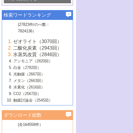
若き触媒の研究者たち～（1）
3号 水処理のための触媒化学
5号 情報学的手法を用いた触媒開発
6号 ヘテロ接合界面
関わる触媒開発動向
B号 第133回触媒討論会（2023年）
6号 窒素とリンの循環のための触媒・機
3号 ナノ粒子・クラスター触媒の最前線
2号 機能性材料の局所構造解析のための
5号 若手による情報発信企画～とびたて
▼58巻（2016年）
4号 光触媒を用いた水分解の最新の研究
6号 カーボンニュートラルに向けた電解
B号 第135回触媒討論会（2025年）
3号 精密高分子合成に関する最近の研究
能性材料
最先端技術
検索ワードランキング
4号 60周年記念企画
若き触媒の研究者たち～（2）
動向
技術
1号 ユニークな構造の高分子を生み出す触
▼57巻（2015年）
動向
B号 第131回触媒討論会（2023年）
3号 無機分離膜材料の開発と触媒反応プ
5号 進化するゼオライト合成技術
6号 石油のノーブル・ユースを志向した
媒技術
(27823件/のべ数：
5号 次世代の触媒プロセスを支えるマイ
B号 第127回触媒討論会（2021年・オン
1号 水素キャリアにかかわる触媒技術の新
4号 バイオマス化成品製造のための触媒
▼56巻（2014年）
ロセスへの適用
触媒技術
7824136）
クロ波
6号 非貴金属系触媒における電気化学的
ライン開催(Zoom)のみ）
2号 リグニンからの化成品製造に向けた触
展開
技術
1号 特殊環境場を利用した材料合成
▼55巻（2013年）
4号 触媒研究における計算科学の利用
酸素還元反応
B号 第129回触媒討論会（2022年・京都
媒技術
6号 メタン転換技術の最新動向
ゼオライト（3070回）
2号 石油精製用触媒の最近の進展
5号 固体触媒による含窒素有機化合物変
2号 光触媒反応機構に関する最新の研究動
1号 高耐久性燃料電池システム用触媒にお
大学：オンライン・対面開催）
▼54巻（2012年）
5号 水素のふるまいを解き明かす最先端
B号 第121回触媒討論会（2018年・東京
3号 触媒研究の最先端～とびたて若き研究
二酸化炭素（2943回）
B号 第125回触媒討論会（2020年・工学
換の最前線
3号 固体酸化物形燃料電池（SOFC）におけ
向
ける新展開
研究
大学）
1号 規則性多孔体の利用技術における最近
▼53巻（2011年）
者たち～（1）
水蒸気改質（2846回）
院大学）
るアノード触媒上での燃料直接改質技術
6号 貴金属使用量低減に向けた自動車排
3号 固体高分子形燃料電池カソード触媒の
2号 リビングラジカル重合の最近の動向
6号 低級アルカンの有効利用のための触
の進歩
アンモニア（2820回）
4号 触媒研究の最先端～とびたて若き研究
1号 金属学から見る合金触媒の新展開
▼52巻（2010年）
ガス浄化触媒の開発
4号 コアシェル構造の制御による触媒機能
開発動向
媒技術
白金（2782回）
3号 天然ガスの化学工業的展開に関する触
2号 第109回触媒討論会
者たち～（2）
2号 第107回触媒討論会
の向上
1号 触媒の劣化対策と長寿命触媒開発
B号 第123回触媒討論会（2019年・大阪
▼51巻（2009年）
4号 人工光合成に向けた近年のアプローチ
光触媒（2667回）
媒技術
B号 第119回触媒討論会（2017年・首都
3号 貴金属低減技術の最新動向
5号 触媒研究の最先端～とびたて若き研究
市立大学）
3号 触媒のその場観察法の進歩（１）
5号 工業触媒およびその周辺技術の最近の
2号 第105回触媒討論会
1号 炭素材料－熱い注目を集める材料－
▼50巻（2008年）
メタン（2663回）
大学東京）
5号 未利用熱エネルギーの有効活用に貢献
4号 貴金属触媒の精密構造制御とその活用
者たち～（3）
4号 貴金属代替技術の最新動向
進歩
水素化（2616回）
4号 触媒のその場観察法の進歩（２）
3号 ナノ構造が拓く新機能
する触媒技術
2号 第103回触媒討論会
1号 触媒化学と学会のこの10年，半世紀，
▼49巻（2007年）
5号 バイオマス化成品製造のための固体触
6号 イオニクス材料と燃料電池・電解合成
5号 光触媒による物質変換反応の新展開
CO2（2567回）
6号 ナノシート
5号 不活性結合の触媒的活性化による有機
そして未来
4号 活性サイトおよびその環境の精密な設
6号 ポリオキソメタレート
3号 環境浄化用光触媒の現状と課題
媒の開発
1号 含フッ素化合物の合成と触媒
▼48巻（2006年）
の最新の研究動向
触媒討論会（2545回）
6号 グラフェン
合成
B号 第115回触媒討論会（2015年・成蹊大
計による触媒の高機能化
2号 第101回触媒討論会
B号 第113回触媒討論会（2014年・ロワジ
4号 水素社会の実現に向けた水素製造・貯
6号 ナノ空間─吸着状態解析から新機能開拓
2号 第99回触媒討論会
B号 第117回触媒討論会（2016年・大阪府
1号 固体酸触媒の最近の進歩
▼47巻（2005年）
学）
7号 水素を利用する化成品合成の新潮流
6号 新しい固体酸触媒技術
5号 触媒を有効に使うための技術
ールホテル豊橋）
蔵技術の進歩
まで─
3号 メソポーラス物質の新展開
立大学）
3号 実用的ファインケミカル合成プロセス
ダウンロード総数
2号 第97回触媒討論会
1号 最近の触媒担体とその効果
▼46巻（2004年）
7号 ゼオライト合成における最近の進歩
6号 第106回触媒討論会
5号 CO
が関わる触媒・材料
B号 第111回触媒討論会（2013年・関西大
4号 錯体を利用したユニークな表面構造の
を実現する触媒
2
3号 リビング重合触媒の最近の展開
2号 第95回触媒討論会
(全164559件）
1号 部分酸化反応触媒の最前線
▼45巻（2003年）
学）
構築と機能
7号 有機分子触媒による精密有機合成
4号 バイオマス活用のための技術開発
6号 第104回触媒討論会
4号 今後の液体燃料を支える触媒技術
3号 化成品を合成するゼオライト触媒
2号 第93回触媒討論会