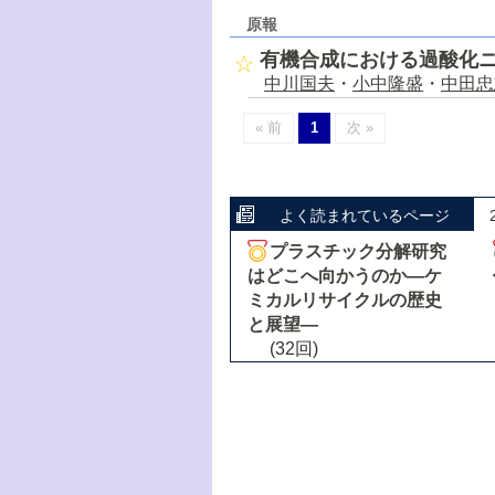
原報
有機合成における過酸化
中川国夫
・
小中隆盛
・
中田忠
« 前
1
次 »
よく読まれているページ
プラスチック分解研究
はどこへ向かうのか―ケ
ミカルリサイクルの歴史
と展望―
(32回)