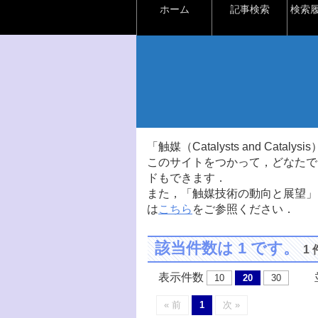
ホーム
記事検索
検索
「触媒（Catalysts and Ca
このサイトをつかって，どなたで
ドもできます．
また，「触媒技術の動向と展望」
は
こちら
をご参照ください．
該当件数は 1 です。
1
表示件数
並
10
20
30
« 前
1
次 »