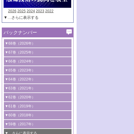
2026
2025
2024
2023
2022
▼…さらに表示する
バックナンバー
▼68巻（2026年）
1号 過酸化水素合成に関する研究動向
▼67巻（2025年）
2号 コンピューター技術により加速する
1号 CO
水素化によるグリーン燃料/グリ
▼66巻（2024年）
2
触媒開発
ーンケミカル製造
1号 低次元ナノ構造を有する触媒材料
▼65巻（2023年）
3号 有機分子変換やCO
資源化のための
2
2号 水素製造のための水分解技術に関す
2号 規制反応場を活用した固体触媒研究
1号 炭素が関わる触媒機能
▼64巻（2022年）
光触媒に関する最近の研究
る最近の研究
の新展開
2号 プラスチックケミカルリサイクルの
1号 合成ガス製造とCOを用いるケミカル
▼63巻（2021年）
B号 第137回触媒討論会（2026年）
3号 オレフィン系樹脂の精密合成に関す
3号 未踏分子変換を目指した酸化触媒プ
ための触媒技術
ズ合成の最新動向
1号 金触媒の新展開
▼62巻（2020年）
る最新技術
ロセスの最前線
3号 非酸化物系金属化合物を基盤とした
2号 化学品合成のための合金触媒開発
2号 ペロブスカイト
1号 触媒設計を拓く欠陥構造のキャラク
▼61巻（2019年）
4号 アルコール類の効率的変換を実現す
4号 シンクロトロン放射光および中性子
触媒材料の開発
3号 CO
の排出削減および有効活用のた
タリゼーション
2
3号 特殊反応場を利用した触媒的分子変
る非貴金属触媒の研究動向
線を利用した触媒解析技術の最先端
1号 物質移動制御に着目した触媒プロセ
▼60巻（2018年）
4号 格子酸素・格子酸素欠陥を利用した
めの触媒技術
換反応
2号 機能化学品製造に資するクリーンな
ス開発
5号 ゼオライトの合成と応用における研
5号 単原子触媒
触媒反応
1号 固体酸触媒の最新の研究動向
▼59巻（2017年）
触媒的酸化反応
4号 若手による情報発信企画～とびたて
4号 多孔質材料を用いた触媒の新展開
究動向
2号 CO
フリー水素サプライチェーンに
2
6号 参照触媒委員会からのお知らせ
5号 生体触媒によるエネルギー変換反応
2号 二酸化炭素からの有用化学品合成
1号 いたるところに，触媒
▼…さらに表示する