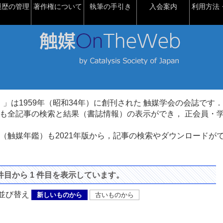
履歴の管理
著作権について
執筆の手引き
入会案内
利用方法・
talysis）」は1959年（昭和34年）に創刊された 触媒学会の会誌です．
も全記事の検索と結果（書誌情報）の表示ができ， 正会員・
（触媒年鑑）も2021年版から，記事の検索やダウンロードが
 件目から 1 件目を表示しています。
び替え
新しいものから
古いものから