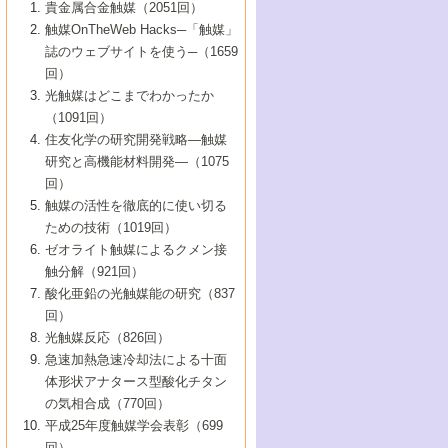
1号 なぜこの触媒が良いのか？
▼44巻（2002年）
貴金属合金触媒（2051回）
5号 若手会員による触媒研究の未来展望1：
8号 高機能化ポリオレフィンに向けた重合
5号 こんな物質，あんな物質―新たな触媒
7号 持続可能社会実現のための触媒および
5号 水素製造・貯蔵のための触媒技術の新
4号 水分解用光触媒材料
3号 特殊エネルギー場の触媒反応
触媒OnTheWeb Hacks─「触媒」
企業編
2号 第91回触媒討論会
触媒の最近の進展
1号 高次制御された触媒の化学
▼43巻（2001年）
の可能性―
触媒関連技術
しい展開
誌のウェブサイトを使う─（1659
5号 時間分解分光の進歩と応用
4号 生体内における金属の触媒作用
6号 第102回触媒討論会
3号 最近の自動車排ガス処理技術
2号 第89回触媒討論会
1号 グリーンケミストリーと触媒
▼42巻（2000年）
6号 第100回触媒討論会
8号 未来を拓く金属錯体
回）
6号 第98回触媒討論会
6号 第96回触媒討論会
5号 ファインケミカルズの展開に寄与する
7号 触媒・化学反応における計算化学の進
4号 触媒研究の現状と将来─第90回触媒討論
3号 触媒を利用した電気化学の新展開
2号 第87回触媒討論会特集号
1号 触媒反応工学の明日を拓く
▼41巻（1999年）
7号 『結晶の化学』を活かした触媒研究
光触媒はどこまでわかったか
7号 基礎化学品製造の触媒技術
触媒
歩
会Aから
7号 未来型金属錯体触媒開発への展望
4号 ナノ材料の調製と機能化
（1091回）
3号 生体触媒とバイオプロセス
2号 第85回触媒討論会
8号 イオン液体の応用
1号 孔、穴、あな?-特異な空間とその利用-
▼40巻（1998年）
8号 多機能型リアクター
6号 第94回触媒討論会
8号 若手研究者による触媒研究の未来展望
5号 基礎化学品製造の触媒技術
8号 超臨界流体を用いた化学プロセスの新
住友化学の研究開発戦略―触媒
5号 こんな触媒が欲しい
4号 水素製造・利用の触媒化学
3号 反応ダイナミクス
2号 第83回触媒討論会
1号 創立40周年記念・触媒化学この10年の
▼39巻（1997年）
2：大学・研究所編
展開
研究と高機能材料開発―（1075
7号 サブナノレベルでみた新しい表面現象
6号 第92回触媒討論会
6号 第90回触媒討論会
5号 触媒研究における新しい切り口：コン
進展と21世紀への提言/創立40周年記念・触
4号 超臨界流体の触媒反応への応用
3号 均一系触媒反応最前線
1号 均一系と不均一系触媒反応-その特徴と
回）
▼38巻（1996年）
8号 オレフィン重合触媒の新たな展
7号 基礎化学品製造の触媒技術
ビナトリアルケミストリー
媒学会この10年の歩みとこれから/創立40周
7号 触媒研究と学術雑誌/情報
5号 触媒のおもしろさをどのように伝える
接点
触媒の活性を徹底的に使い切る
4号 実用炭素材料の新展開
1号 触媒の構造と触媒作用/C1化学を中心と
▼37巻（1995年）
年記念・記録は語る
8号 資源の循環と触媒技術
6号 第88回触媒討論会特集号
か
ための技術（1019回）
8号 若い世代からみた触媒化学の現状と未
2号 第79回触媒討論会
5号 研究の方法論を考える
する21世紀への触媒
1号 ファインケミカルズと固体触媒
▼36巻（1994年）
2号 第81回触媒討論会
ゼオライト触媒によるクメン接
来
7号 企業における触媒研究のブレークスル
6号 第86回触媒討論会
3号 最新NO除去触媒の実用化研究
6号 第84回触媒討論会
2号 第77回触媒討論会
2号 第75回触媒討論会
触分解（921回）
1号 電気化学と触媒
▼35巻（1993年）
ー
3号 計算機触媒化学へのさそい
7号 水素化精製触媒の新しい展開
4号 新しい反応場を目指した触媒調製
7号 機能性金属材料と触媒
3号 オリンピックメダル:金・銀・銅はどん
酸化亜鉛の光触媒能の研究（837
3号 希土類を利用した触媒
2号 第73回触媒討論会
8号 この材料を触媒として使ってみません
4号 触媒劣化の制御と予測
1号 工業触媒開発マニュアル―探索から工
▼34巻（1992年）
8号 新しい反応性と機能性を目指した金属
な触媒作用を示すか
回）
5号 反応・分離技術の新しい展開
8号 触媒研究へのNMRの応用と展望
か？
業化まで
4号 触媒とリサイクル
3号 C4化学の展開
5号 最新の実用プロセスと触媒
クラスタ-化学
1号 インパクトを与えたこの研究
▼33巻（1991年）
光触媒反応（826回）
4号 触媒作用における機能の複合化
6号 第80回触媒討論会
2号 第71回触媒討論会
5号 エネルギー変換触媒
4号 《通常号》
6号 第82回触媒討論会
急速加熱急速冷却法による十面
2号 第69回触媒討論会
1号 触媒プロセス開発マニュアル―探索か
▼32巻（1990年）
5号 未来を拓け！若手研究者
7号 無機―有機ハイブリッド材料の新展開
3号 研究開発のうらおもて―着想と展開
体形状アナタース型酸化チタン
6号 第76回触媒討論会
5号 《通常号》
ら工業化まで，知っておきたいこと PartII
7号 ナノ構造体の化学
3号 ケミカルズ合成触媒―新しい展開と応
1号 21世紀に向けて触媒研究の飛躍をめざ
▼31巻（1989年）
6号 第78回触媒討論会
8号 AFMでみる世界
の気相合成（770回）
4号 触媒劣化と寿命の予測
7号 表面吸着相の新しい展開
用
6号 第74回触媒討論会
2号 第67回触媒討論会
8号 あの反応は今
す―触媒化学の裾野を広げよう
1号 情報科学と反応設計・材料設計
▼30巻（1988年）
7号 ダイナミックな領域への触媒研究の展
平成25年度触媒学会表彰（699
5号 環境に優しい触媒
8号 マイクロポーラス・クリスタル触媒の
4号 触媒調製の科学と技術の最前線
7号 半導体光触媒の基礎と広がり
3号 光触媒
2号 第65回触媒討論会
開/C1化学を中心とする21世紀への触媒
回）