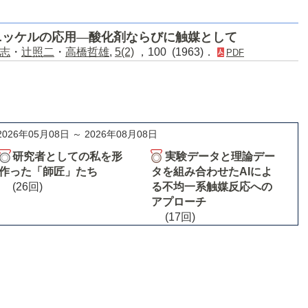
ニッケルの応用―酸化剤ならびに触媒として
志
・
辻照二
・
高橋哲雄
,
5(2)
，100 (1963)．
PDF
2026年05月08日 ～ 2026年08月08日
研究者としての私を形
実験データと理論デー
作った「師匠」たち
タを組み合わせたAIによ
(26回)
る不均一系触媒反応への
アプローチ
(17回)