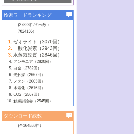
若き触媒の研究者たち～（1）
3号 水処理のための触媒化学
5号 情報学的手法を用いた触媒開発
6号 ヘテロ接合界面
関わる触媒開発動向
B号 第133回触媒討論会（2023年）
6号 窒素とリンの循環のための触媒・機
3号 ナノ粒子・クラスター触媒の最前線
2号 機能性材料の局所構造解析のための
5号 若手による情報発信企画～とびたて
▼58巻（2016年）
4号 光触媒を用いた水分解の最新の研究
6号 カーボンニュートラルに向けた電解
B号 第135回触媒討論会（2025年）
3号 精密高分子合成に関する最近の研究
能性材料
最先端技術
検索ワードランキング
4号 60周年記念企画
若き触媒の研究者たち～（2）
動向
技術
1号 ユニークな構造の高分子を生み出す触
▼57巻（2015年）
動向
B号 第131回触媒討論会（2023年）
3号 無機分離膜材料の開発と触媒反応プ
5号 進化するゼオライト合成技術
6号 石油のノーブル・ユースを志向した
媒技術
(27823件/のべ数：
5号 次世代の触媒プロセスを支えるマイ
B号 第127回触媒討論会（2021年・オン
1号 水素キャリアにかかわる触媒技術の新
4号 バイオマス化成品製造のための触媒
▼56巻（2014年）
ロセスへの適用
触媒技術
7824136）
クロ波
6号 非貴金属系触媒における電気化学的
ライン開催(Zoom)のみ）
2号 リグニンからの化成品製造に向けた触
展開
技術
1号 特殊環境場を利用した材料合成
▼55巻（2013年）
4号 触媒研究における計算科学の利用
酸素還元反応
B号 第129回触媒討論会（2022年・京都
媒技術
6号 メタン転換技術の最新動向
ゼオライト（3070回）
2号 石油精製用触媒の最近の進展
5号 固体触媒による含窒素有機化合物変
2号 光触媒反応機構に関する最新の研究動
1号 高耐久性燃料電池システム用触媒にお
大学：オンライン・対面開催）
▼54巻（2012年）
5号 水素のふるまいを解き明かす最先端
B号 第121回触媒討論会（2018年・東京
3号 触媒研究の最先端～とびたて若き研究
二酸化炭素（2943回）
B号 第125回触媒討論会（2020年・工学
換の最前線
3号 固体酸化物形燃料電池（SOFC）におけ
向
ける新展開
研究
大学）
1号 規則性多孔体の利用技術における最近
▼53巻（2011年）
者たち～（1）
水蒸気改質（2846回）
院大学）
るアノード触媒上での燃料直接改質技術
6号 貴金属使用量低減に向けた自動車排
3号 固体高分子形燃料電池カソード触媒の
2号 リビングラジカル重合の最近の動向
6号 低級アルカンの有効利用のための触
の進歩
アンモニア（2820回）
4号 触媒研究の最先端～とびたて若き研究
1号 金属学から見る合金触媒の新展開
▼52巻（2010年）
ガス浄化触媒の開発
4号 コアシェル構造の制御による触媒機能
開発動向
媒技術
白金（2782回）
3号 天然ガスの化学工業的展開に関する触
2号 第109回触媒討論会
者たち～（2）
2号 第107回触媒討論会
の向上
1号 触媒の劣化対策と長寿命触媒開発
B号 第123回触媒討論会（2019年・大阪
▼51巻（2009年）
4号 人工光合成に向けた近年のアプローチ
光触媒（2667回）
媒技術
B号 第119回触媒討論会（2017年・首都
3号 貴金属低減技術の最新動向
5号 触媒研究の最先端～とびたて若き研究
市立大学）
3号 触媒のその場観察法の進歩（１）
5号 工業触媒およびその周辺技術の最近の
2号 第105回触媒討論会
1号 炭素材料－熱い注目を集める材料－
▼50巻（2008年）
メタン（2663回）
大学東京）
5号 未利用熱エネルギーの有効活用に貢献
4号 貴金属触媒の精密構造制御とその活用
者たち～（3）
4号 貴金属代替技術の最新動向
進歩
水素化（2616回）
4号 触媒のその場観察法の進歩（２）
3号 ナノ構造が拓く新機能
する触媒技術
2号 第103回触媒討論会
1号 触媒化学と学会のこの10年，半世紀，
▼49巻（2007年）
5号 バイオマス化成品製造のための固体触
6号 イオニクス材料と燃料電池・電解合成
5号 光触媒による物質変換反応の新展開
CO2（2567回）
6号 ナノシート
5号 不活性結合の触媒的活性化による有機
そして未来
4号 活性サイトおよびその環境の精密な設
6号 ポリオキソメタレート
3号 環境浄化用光触媒の現状と課題
媒の開発
1号 含フッ素化合物の合成と触媒
▼48巻（2006年）
の最新の研究動向
触媒討論会（2545回）
6号 グラフェン
合成
B号 第115回触媒討論会（2015年・成蹊大
計による触媒の高機能化
2号 第101回触媒討論会
B号 第113回触媒討論会（2014年・ロワジ
4号 水素社会の実現に向けた水素製造・貯
6号 ナノ空間─吸着状態解析から新機能開拓
2号 第99回触媒討論会
B号 第117回触媒討論会（2016年・大阪府
1号 固体酸触媒の最近の進歩
▼47巻（2005年）
学）
7号 水素を利用する化成品合成の新潮流
6号 新しい固体酸触媒技術
5号 触媒を有効に使うための技術
ールホテル豊橋）
蔵技術の進歩
まで─
3号 メソポーラス物質の新展開
立大学）
3号 実用的ファインケミカル合成プロセス
ダウンロード総数
2号 第97回触媒討論会
1号 最近の触媒担体とその効果
▼46巻（2004年）
7号 ゼオライト合成における最近の進歩
6号 第106回触媒討論会
5号 CO
が関わる触媒・材料
B号 第111回触媒討論会（2013年・関西大
4号 錯体を利用したユニークな表面構造の
を実現する触媒
2
3号 リビング重合触媒の最近の展開
2号 第95回触媒討論会
(全164558件）
1号 部分酸化反応触媒の最前線
▼45巻（2003年）
学）
構築と機能
7号 有機分子触媒による精密有機合成
4号 バイオマス活用のための技術開発
6号 第104回触媒討論会
4号 今後の液体燃料を支える触媒技術
3号 化成品を合成するゼオライト触媒
2号 第93回触媒討論会