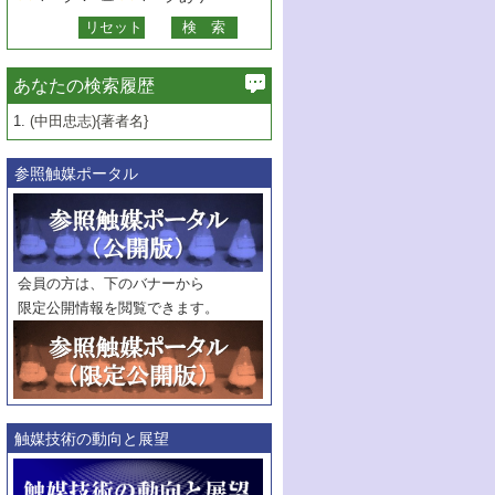
あなたの検索履歴
1.
(中田忠志){著者名}
参照触媒ポータル
会員の方は、下のバナーから
限定公開情報を閲覧できます。
触媒技術の動向と展望