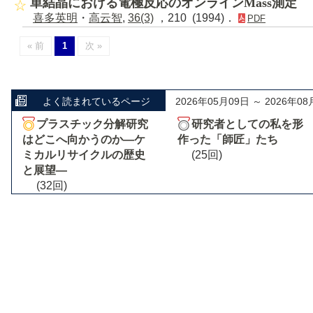
単結晶における電極反応のオンラインMass測定
喜多英明
・
高云智
,
36(3)
，210 (1994)．
PDF
« 前
1
次 »
よく読まれているページ
2026年05月09日 ～ 2026年08
プラスチック分解研究
研究者としての私を形
はどこへ向かうのか―ケ
作った「師匠」たち
ミカルリサイクルの歴史
(25回)
と展望―
(32回)