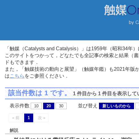
「触媒（Catalysts and Catalysis）」は1959年（昭
このサイトをつかって，どなたでも全記事の検索と結果（書
ドもできます．
また，「触媒技術の動向と展望」（触媒年鑑）も2021年
は
こちら
をご参照ください．
該当件数は 1 です。
1 件目から 1 件目を表示し
表示件数
並び替え
10
20
30
新しいものから
« 前
1
次 »
解説