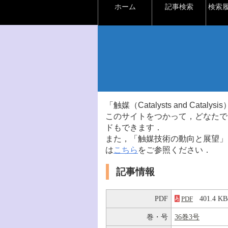
ホーム
記事検索
検索
「触媒（Catalysts and Ca
このサイトをつかって，どなたで
ドもできます．
また，「触媒技術の動向と展望」
は
こちら
をご参照ください．
記事情報
PDF
401.4 
PDF
巻・号
36巻3号