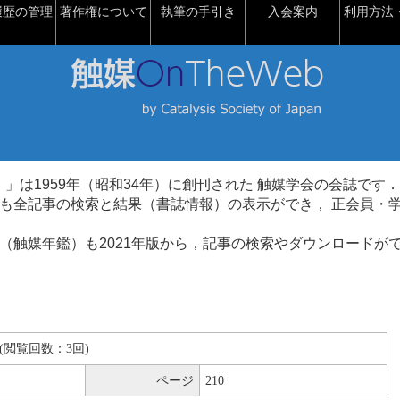
履歴の管理
著作権について
執筆の手引き
入会案内
利用方法・
talysis）」は1959年（昭和34年）に創刊された 触媒学会の会誌です．
も全記事の検索と結果（書誌情報）の表示ができ， 正会員・
（触媒年鑑）も2021年版から，記事の検索やダウンロードが
KB(閲覧回数：3回)
ページ
210