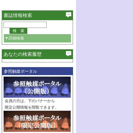
書誌情報検索
▼詳細検索
あなたの検索履歴
必ず含む
参照触媒ポータル
巻・号指定
巻
号
範囲指定
巻
号～
巻
会員の方は、下のバナーから
号
限定公開情報を閲覧できます。
触媒年鑑
年度
記事種別
マーク：
マークあり