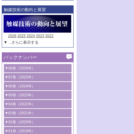
触媒技術の動向と展望
2026
2025
2024
2023
2022
▼…さらに表示する
バックナンバー
▼68巻（2026年）
1号 過酸化水素合成に関する研究動向
▼67巻（2025年）
2号 コンピューター技術により加速する
1号 CO
水素化によるグリーン燃料/グリ
▼66巻（2024年）
2
触媒開発
ーンケミカル製造
1号 低次元ナノ構造を有する触媒材料
▼65巻（2023年）
3号 有機分子変換やCO
資源化のための
2
2号 水素製造のための水分解技術に関す
2号 規制反応場を活用した固体触媒研究
1号 炭素が関わる触媒機能
▼64巻（2022年）
光触媒に関する最近の研究
る最近の研究
の新展開
2号 プラスチックケミカルリサイクルの
1号 合成ガス製造とCOを用いるケミカル
▼63巻（2021年）
B号 第137回触媒討論会（2026年）
3号 オレフィン系樹脂の精密合成に関す
3号 未踏分子変換を目指した酸化触媒プ
ための触媒技術
ズ合成の最新動向
1号 金触媒の新展開
▼62巻（2020年）
る最新技術
ロセスの最前線
3号 非酸化物系金属化合物を基盤とした
2号 化学品合成のための合金触媒開発
2号 ペロブスカイト
1号 触媒設計を拓く欠陥構造のキャラク
▼61巻（2019年）
4号 アルコール類の効率的変換を実現す
4号 シンクロトロン放射光および中性子
触媒材料の開発