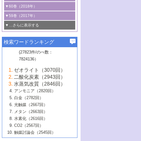
3号 CO
の排出削減および有効活用のた
タリゼーション
2
3号 特殊反応場を利用した触媒的分子変
る非貴金属触媒の研究動向
線を利用した触媒解析技術の最先端
1号 物質移動制御に着目した触媒プロセ
▼60巻（2018年）
4号 格子酸素・格子酸素欠陥を利用した
めの触媒技術
換反応
2号 機能化学品製造に資するクリーンな
ス開発
5号 ゼオライトの合成と応用における研
5号 単原子触媒
触媒反応
1号 固体酸触媒の最新の研究動向
▼59巻（2017年）
触媒的酸化反応
4号 若手による情報発信企画～とびたて
4号 多孔質材料を用いた触媒の新展開
究動向
2号 CO
フリー水素サプライチェーンに
2
6号 参照触媒委員会からのお知らせ
5号 生体触媒によるエネルギー変換反応
2号 二酸化炭素からの有用化学品合成
1号 いたるところに，触媒
▼…さらに表示する
若き触媒の研究者たち～（1）
3号 水処理のための触媒化学
5号 情報学的手法を用いた触媒開発
6号 ヘテロ接合界面
関わる触媒開発動向
B号 第133回触媒討論会（2023年）
6号 窒素とリンの循環のための触媒・機
3号 ナノ粒子・クラスター触媒の最前線
2号 機能性材料の局所構造解析のための
5号 若手による情報発信企画～とびたて
▼58巻（2016年）
4号 光触媒を用いた水分解の最新の研究
6号 カーボンニュートラルに向けた電解
B号 第135回触媒討論会（2025年）
3号 精密高分子合成に関する最近の研究
能性材料
最先端技術
検索ワードランキング
4号 60周年記念企画
若き触媒の研究者たち～（2）
動向
技術
1号 ユニークな構造の高分子を生み出す触
▼57巻（2015年）
動向
B号 第131回触媒討論会（2023年）
3号 無機分離膜材料の開発と触媒反応プ
5号 進化するゼオライト合成技術
6号 石油のノーブル・ユースを志向した
媒技術
(27823件/のべ数：
5号 次世代の触媒プロセスを支えるマイ
B号 第127回触媒討論会（2021年・オン
1号 水素キャリアにかかわる触媒技術の新
4号 バイオマス化成品製造のための触媒
▼56巻（2014年）
ロセスへの適用
触媒技術
7824136）
クロ波
6号 非貴金属系触媒における電気化学的
ライン開催(Zoom)のみ）
2号 リグニンからの化成品製造に向けた触
展開
技術
1号 特殊環境場を利用した材料合成
▼55巻（2013年）
4号 触媒研究における計算科学の利用
酸素還元反応
B号 第129回触媒討論会（2022年・京都
媒技術
6号 メタン転換技術の最新動向
ゼオライト（3070回）
2号 石油精製用触媒の最近の進展
5号 固体触媒による含窒素有機化合物変
2号 光触媒反応機構に関する最新の研究動
1号 高耐久性燃料電池システム用触媒にお
大学：オンライン・対面開催）
▼54巻（2012年）
5号 水素のふるまいを解き明かす最先端
B号 第121回触媒討論会（2018年・東京
3号 触媒研究の最先端～とびたて若き研究
二酸化炭素（2943回）
B号 第125回触媒討論会（2020年・工学
換の最前線
3号 固体酸化物形燃料電池（SOFC）におけ
向
ける新展開
研究
大学）
1号 規則性多孔体の利用技術における最近
▼53巻（2011年）
者たち～（1）
水蒸気改質（2846回）
院大学）
るアノード触媒上での燃料直接改質技術
6号 貴金属使用量低減に向けた自動車排
3号 固体高分子形燃料電池カソード触媒の
2号 リビングラジカル重合の最近の動向
6号 低級アルカンの有効利用のための触
の進歩
アンモニア（2820回）
4号 触媒研究の最先端～とびたて若き研究
1号 金属学から見る合金触媒の新展開
▼52巻（2010年）
ガス浄化触媒の開発
4号 コアシェル構造の制御による触媒機能
開発動向
媒技術
白金（2782回）
3号 天然ガスの化学工業的展開に関する触
2号 第109回触媒討論会
者たち～（2）
2号 第107回触媒討論会
の向上
1号 触媒の劣化対策と長寿命触媒開発
B号 第123回触媒討論会（2019年・大阪
▼51巻（2009年）
4号 人工光合成に向けた近年のアプローチ
光触媒（2667回）
媒技術
B号 第119回触媒討論会（2017年・首都
3号 貴金属低減技術の最新動向
5号 触媒研究の最先端～とびたて若き研究
市立大学）
3号 触媒のその場観察法の進歩（１）
5号 工業触媒およびその周辺技術の最近の
2号 第105回触媒討論会
1号 炭素材料－熱い注目を集める材料－
▼50巻（2008年）
メタン（2663回）
大学東京）
5号 未利用熱エネルギーの有効活用に貢献
4号 貴金属触媒の精密構造制御とその活用
者たち～（3）
4号 貴金属代替技術の最新動向
進歩
水素化（2616回）
4号 触媒のその場観察法の進歩（２）
3号 ナノ構造が拓く新機能
する触媒技術
2号 第103回触媒討論会
1号 触媒化学と学会のこの10年，半世紀，
▼49巻（2007年）
5号 バイオマス化成品製造のための固体触
6号 イオニクス材料と燃料電池・電解合成
5号 光触媒による物質変換反応の新展開
CO2（2567回）
6号 ナノシート
5号 不活性結合の触媒的活性化による有機
そして未来
4号 活性サイトおよびその環境の精密な設
6号 ポリオキソメタレート
3号 環境浄化用光触媒の現状と課題
媒の開発
1号 含フッ素化合物の合成と触媒
▼48巻（2006年）
の最新の研究動向
触媒討論会（2545回）
6号 グラフェン
合成
B号 第115回触媒討論会（2015年・成蹊大
計による触媒の高機能化
2号 第101回触媒討論会
B号 第113回触媒討論会（2014年・ロワジ
4号 水素社会の実現に向けた水素製造・貯
6号 ナノ空間─吸着状態解析から新機能開拓
2号 第99回触媒討論会
B号 第117回触媒討論会（2016年・大阪府
1号 固体酸触媒の最近の進歩
▼47巻（2005年）