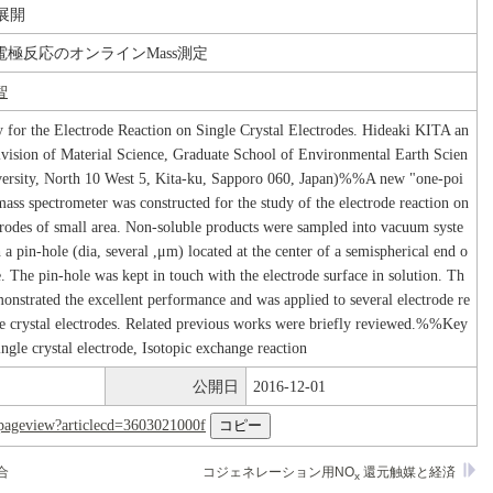
展開
極反応のオンラインMass測定
智
 for the Electrode Reaction on Single Crystal Electrodes. Hideaki KITA an
ision of Material Science, Graduate School of Environmental Earth Scien
ersity, North 10 West 5, Kita-ku, Sapporo 060, Japan)%%A new "one-poi
mass spectrometer was constructed for the study of the electrode reaction on
ctrodes of small area. Non-soluble products were sampled into vacuum syste
a pin-hole (dia, several ,μm) located at the center of a semispherical end o
be. The pin-hole was kept in touch with the electrode surface in solution. Th
onstrated the excellent performance and was applied to several electrode re
le crystal electrodes. Related previous works were briefly reviewed.%%Key
le crystal electrode, Isotopic exchange reaction
公開日
2016-12-01
nl/pageview?articlecd=3603021000f
合
コジェネレーション用NO
還元触媒と経済
x