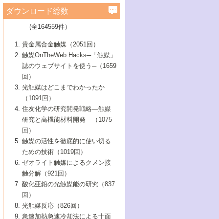
学）
7号 水素を利用する化成品合成の新潮流
6号 新しい固体酸触媒技術
5号 触媒を有効に使うための技術
ールホテル豊橋）
蔵技術の進歩
まで─
3号 メソポーラス物質の新展開
立大学）
3号 実用的ファインケミカル合成プロセス
ダウンロード総数
2号 第97回触媒討論会
1号 最近の触媒担体とその効果
▼46巻（2004年）
7号 ゼオライト合成における最近の進歩
6号 第106回触媒討論会
5号 CO
が関わる触媒・材料
B号 第111回触媒討論会（2013年・関西大
4号 錯体を利用したユニークな表面構造の
を実現する触媒
2
3号 リビング重合触媒の最近の展開
2号 第95回触媒討論会
(全164559件）
1号 部分酸化反応触媒の最前線
▼45巻（2003年）
学）
構築と機能
7号 有機分子触媒による精密有機合成
4号 バイオマス活用のための技術開発
6号 第104回触媒討論会
4号 今後の液体燃料を支える触媒技術
3号 化成品を合成するゼオライト触媒
2号 第93回触媒討論会
1号 なぜこの触媒が良いのか？
▼44巻（2002年）
貴金属合金触媒（2051回）
5号 若手会員による触媒研究の未来展望1：
8号 高機能化ポリオレフィンに向けた重合
5号 こんな物質，あんな物質―新たな触媒
7号 持続可能社会実現のための触媒および
5号 水素製造・貯蔵のための触媒技術の新
4号 水分解用光触媒材料
3号 特殊エネルギー場の触媒反応
触媒OnTheWeb Hacks─「触媒」
企業編
2号 第91回触媒討論会
触媒の最近の進展
1号 高次制御された触媒の化学
▼43巻（2001年）
の可能性―
触媒関連技術
しい展開
誌のウェブサイトを使う─（1659
5号 時間分解分光の進歩と応用
4号 生体内における金属の触媒作用
6号 第102回触媒討論会
3号 最近の自動車排ガス処理技術
2号 第89回触媒討論会
1号 グリーンケミストリーと触媒
▼42巻（2000年）
6号 第100回触媒討論会
8号 未来を拓く金属錯体
回）
6号 第98回触媒討論会
6号 第96回触媒討論会
5号 ファインケミカルズの展開に寄与する
7号 触媒・化学反応における計算化学の進
4号 触媒研究の現状と将来─第90回触媒討論
3号 触媒を利用した電気化学の新展開
2号 第87回触媒討論会特集号
1号 触媒反応工学の明日を拓く
▼41巻（1999年）
7号 『結晶の化学』を活かした触媒研究
光触媒はどこまでわかったか
7号 基礎化学品製造の触媒技術
触媒
歩
会Aから
7号 未来型金属錯体触媒開発への展望
4号 ナノ材料の調製と機能化
（1091回）
3号 生体触媒とバイオプロセス
2号 第85回触媒討論会
8号 イオン液体の応用
1号 孔、穴、あな?-特異な空間とその利用-
▼40巻（1998年）
8号 多機能型リアクター
6号 第94回触媒討論会
8号 若手研究者による触媒研究の未来展望
5号 基礎化学品製造の触媒技術
8号 超臨界流体を用いた化学プロセスの新
住友化学の研究開発戦略―触媒
5号 こんな触媒が欲しい
4号 水素製造・利用の触媒化学
3号 反応ダイナミクス
2号 第83回触媒討論会
1号 創立40周年記念・触媒化学この10年の
▼39巻（1997年）
2：大学・研究所編
展開
研究と高機能材料開発―（1075
7号 サブナノレベルでみた新しい表面現象
6号 第92回触媒討論会
6号 第90回触媒討論会
5号 触媒研究における新しい切り口：コン
進展と21世紀への提言/創立40周年記念・触
4号 超臨界流体の触媒反応への応用
3号 均一系触媒反応最前線
1号 均一系と不均一系触媒反応-その特徴と
回）
▼38巻（1996年）
8号 オレフィン重合触媒の新たな展
7号 基礎化学品製造の触媒技術
ビナトリアルケミストリー
媒学会この10年の歩みとこれから/創立40周
7号 触媒研究と学術雑誌/情報
5号 触媒のおもしろさをどのように伝える
接点
触媒の活性を徹底的に使い切る
4号 実用炭素材料の新展開
1号 触媒の構造と触媒作用/C1化学を中心と
▼37巻（1995年）
年記念・記録は語る
8号 資源の循環と触媒技術
6号 第88回触媒討論会特集号
か
ための技術（1019回）
8号 若い世代からみた触媒化学の現状と未
2号 第79回触媒討論会
5号 研究の方法論を考える
する21世紀への触媒
1号 ファインケミカルズと固体触媒
▼36巻（1994年）
2号 第81回触媒討論会
ゼオライト触媒によるクメン接
来
7号 企業における触媒研究のブレークスル
6号 第86回触媒討論会
3号 最新NO除去触媒の実用化研究
6号 第84回触媒討論会
2号 第77回触媒討論会
2号 第75回触媒討論会
触分解（921回）
1号 電気化学と触媒
▼35巻（1993年）
ー
3号 計算機触媒化学へのさそい
7号 水素化精製触媒の新しい展開
4号 新しい反応場を目指した触媒調製
7号 機能性金属材料と触媒
3号 オリンピックメダル:金・銀・銅はどん
酸化亜鉛の光触媒能の研究（837
3号 希土類を利用した触媒
2号 第73回触媒討論会
8号 この材料を触媒として使ってみません
4号 触媒劣化の制御と予測
1号 工業触媒開発マニュアル―探索から工
▼34巻（1992年）
8号 新しい反応性と機能性を目指した金属
な触媒作用を示すか
回）
5号 反応・分離技術の新しい展開
8号 触媒研究へのNMRの応用と展望
か？
業化まで
4号 触媒とリサイクル
3号 C4化学の展開
5号 最新の実用プロセスと触媒
クラスタ-化学
1号 インパクトを与えたこの研究
▼33巻（1991年）
光触媒反応（826回）
4号 触媒作用における機能の複合化
6号 第80回触媒討論会
2号 第71回触媒討論会
5号 エネルギー変換触媒
4号 《通常号》
6号 第82回触媒討論会
急速加熱急速冷却法による十面
2号 第69回触媒討論会
1号 触媒プロセス開発マニュアル―探索か
▼32巻（1990年）