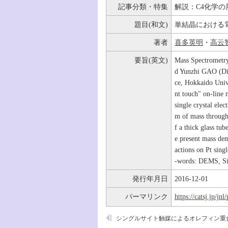
記事分類・特集
解説：C4化学の
題目(和文)
単結晶における電
著者
喜多英明
・
高云
要旨(英文)
Mass Spectrometry
d Yunzhi GAO (Div
ce, Hokkaido Univ
nt touch" on-line 
single crystal ele
m of mass through 
f a thick glass tu
e present mass dem
actions on Pt sing
-words: DEMS, Sing
発行年月日
2016-12-01
パーマリンク
https://catsj.jp/j
シングルサイト触媒によるオレフィン重