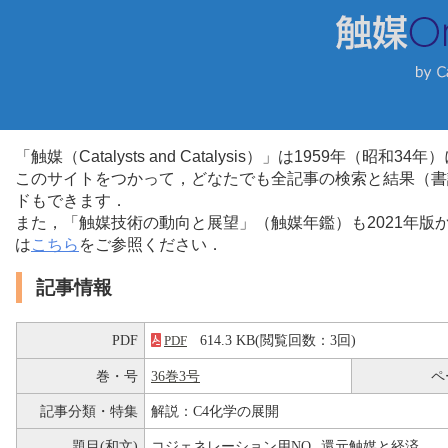
「触媒（Catalysts and Catalysis）」は1959年（昭
このサイトをつかって，どなたでも全記事の検索と結果（書
ドもできます．
また，「触媒技術の動向と展望」（触媒年鑑）も2021年
は
こちら
をご参照ください．
記事情報
PDF
614.3 KB(閲覧回数：3回)
PDF
巻・号
36巻3号
ペ
記事分類・特集
解説：C4化学の展開
題目(和文)
コジェネレーション用NO
還元触媒と経済