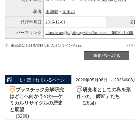
x
著者
田畑健
・
岡田治
発行年月日
2016-12-01
公
パーマリンク
https://catsj.jp/jnl/pageview?articlecd=3603021500f
単結晶における電極反応のオンラインMass測定
36巻3号へ戻る
よく読まれているページ
2026年05月08日 ～ 2026年08
プラスチック分解研究
研究者としての私を形
はどこへ向かうのか―ケ
作った「師匠」たち
ミカルリサイクルの歴史
(26回)
と展望―
(32回)