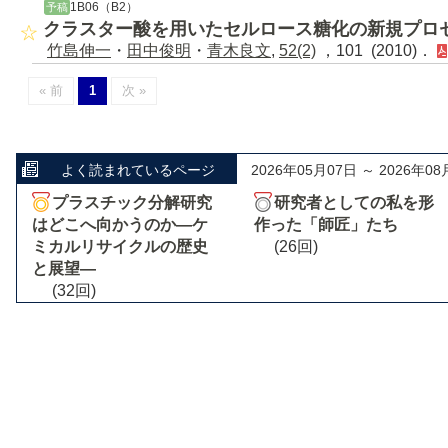
1B06（B2）
予稿
クラスター酸を用いたセルロース糖化の新規プロ
竹島伸一
・
田中俊明
・
青木良文
,
52(2)
，101 (2010)．
« 前
1
次 »
よく読まれているページ
2026年05月07日 ～ 2026年08
プラスチック分解研究
研究者としての私を形
はどこへ向かうのか―ケ
作った「師匠」たち
ミカルリサイクルの歴史
(26回)
と展望―
(32回)