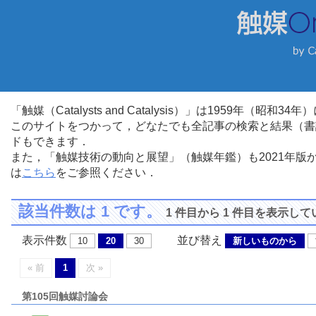
「触媒（Catalysts and Catalysis）」は1959年（昭
このサイトをつかって，どなたでも全記事の検索と結果（書
ドもできます．
また，「触媒技術の動向と展望」（触媒年鑑）も2021年
は
こちら
をご参照ください．
該当件数は 1 です。
1 件目から 1 件目を表示し
表示件数
並び替え
10
20
30
新しいものから
« 前
1
次 »
第105回触媒討論会