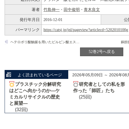
著者
竹島伸一
・
田中俊明
・
青木良文
発行年月日
2016-12-01
公
パーマリンク
https://catsj.jp/jnl/pageview?articlecd=5202010100g
ヘテロポリ酸触媒を用いたピルビン酸エステルのアシル化によるa─アシロキシアクリル酸エステルの合成
52巻2号へ戻る
よく読まれているページ
2026年05月09日 ～ 2026年08
プラスチック分解研究
研究者としての私を形
はどこへ向かうのか―ケ
作った「師匠」たち
ミカルリサイクルの歴史
(25回)
と展望―
(32回)