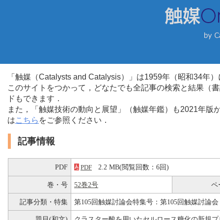
「触媒（Catalysts and Catalysis）」は1959年（昭
このサイトをつかって，どなたでも全記事の検索と結果（書
ドもできます．
また，「触媒技術の動向と展望」（触媒年鑑）も2021年
は
こちら
をご参照ください．
記事情報
PDF
2.2 MB(閲覧回数：6回)
PDF
巻・号
52巻2号
ペ
記事分類・特集
第105回触媒討論会特集号：第105回触媒討論会
題目(和文)
クラスター酸を用いたセルロース糖化の新規プ