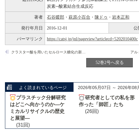
炭素─酸素結合生成反応
著者
石谷暖郎
・
萩原小百合
・
陳ドゥ
・
岩本正和
発行年月日
2016-12-01
公
パーマリンク
https://catsj.jp/jnl/pageview?articlecd=5202010400c
クラスター酸を用いたセルロース糖化の新規プロセス
52巻2号へ戻る
よく読まれているページ
2026年05月07日 ～ 2026年08
プラスチック分解研究
研究者としての私を形
はどこへ向かうのか―ケ
作った「師匠」たち
ミカルリサイクルの歴史
(26回)
と展望―
(31回)