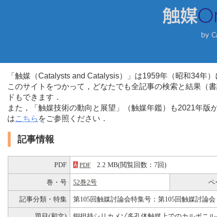
「触媒（Catalysts and Catalysis）」は1959年（昭
このサイトをつかって，どなたでも全記事の検索と結果（書
ドもできます．
また，「触媒技術の動向と展望」（触媒年鑑）も2021年
は
こちら
をご参照ください．
記事情報
PDF
2.2 MB(閲覧回数：7回)
PDF
巻・号
52巻2号
ペ
記事分類・特集
第105回触媒討論会特集号：第105回触媒討論会
題目(和文)
銅担持シリカメゾ多孔体触媒上でのカルボニル