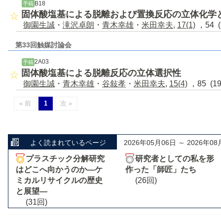
B18
予稿
固体酸塩基による脱離および置換反応の立体化学
御園生誠
・
滝沢卓朗
・
青木幸雄
・
米田幸夫
,
17(1)
，54 (
第33回触媒討論会
2A03
予稿
固体酸塩基による脱離反応の立体選択性
御園生誠
・
青木幸雄
・
谷敍孝
・
米田幸夫
,
15(4)
，85 (1
« 前
1
次 »
よく読まれているページ
2026年05月06日 ～ 2026年08
プラスチック分解研究
研究者としての私を形
はどこへ向かうのか―ケ
作った「師匠」たち
ミカルリサイクルの歴史
(26回)
と展望―
(31回)