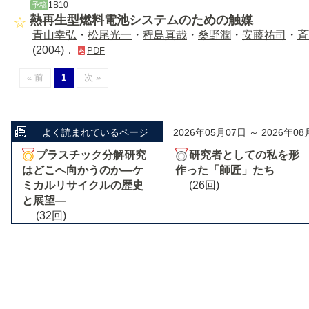
1B10
予稿
熱再生型燃料電池システムのための触媒
青山幸弘
・
松尾光一
・
程島真哉
・
桑野潤
・
安藤祐司
・
斉
(2004)．
PDF
« 前
1
次 »
よく読まれているページ
2026年05月07日 ～ 2026年08
プラスチック分解研究
研究者としての私を形
はどこへ向かうのか―ケ
作った「師匠」たち
ミカルリサイクルの歴史
(26回)
と展望―
(32回)