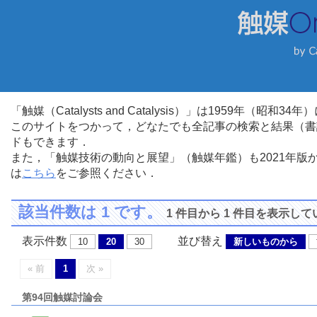
「触媒（Catalysts and Catalysis）」は1959年（昭
このサイトをつかって，どなたでも全記事の検索と結果（書
ドもできます．
また，「触媒技術の動向と展望」（触媒年鑑）も2021年
は
こちら
をご参照ください．
該当件数は 1 です。
1 件目から 1 件目を表示し
表示件数
並び替え
10
20
30
新しいものから
« 前
1
次 »
第94回触媒討論会