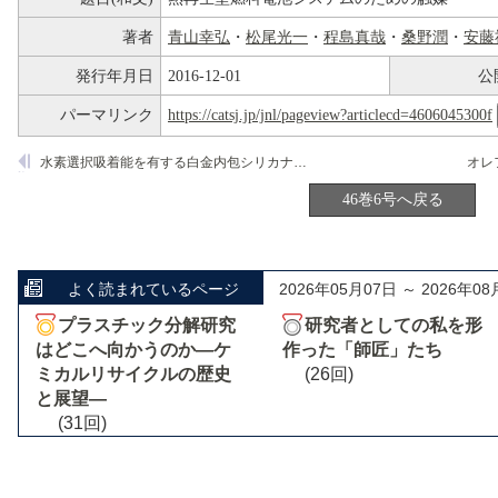
著者
青山幸弘
・
松尾光一
・
程島真哉
・
桑野潤
・
安藤
発行年月日
2016-12-01
公
パーマリンク
https://catsj.jp/jnl/pageview?articlecd=4606045300f
水素選択吸着能を有する白金内包シリカナノチューブの触媒特性
46巻6号へ戻る
よく読まれているページ
2026年05月07日 ～ 2026年08
プラスチック分解研究
研究者としての私を形
はどこへ向かうのか―ケ
作った「師匠」たち
ミカルリサイクルの歴史
(26回)
と展望―
(31回)