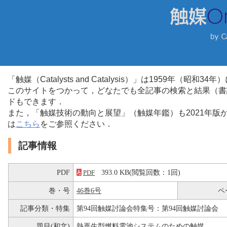
「触媒（Catalysts and Catalysis）」は1959年（昭
このサイトをつかって，どなたでも全記事の検索と結果（書
ドもできます．
また，「触媒技術の動向と展望」（触媒年鑑）も2021年
は
こちら
をご参照ください．
記事情報
PDF
393.0 KB(閲覧回数：1回)
PDF
巻・号
46巻6号
ペ
記事分類・特集
第94回触媒討論会特集号：第94回触媒討論会
題目(和文)
熱再生型燃料電池システムのための触媒