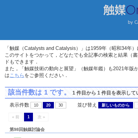
「触媒（Catalysts and Catalysis）」は1959年（昭
このサイトをつかって，どなたでも全記事の検索と結果（書
ドもできます．
また，「触媒技術の動向と展望」（触媒年鑑）も2021年
は
こちら
をご参照ください．
該当件数は 1 です。
1 件目から 1 件目を表示し
表示件数
並び替え
10
20
30
新しいものから
« 前
1
次 »
第98回触媒討論会