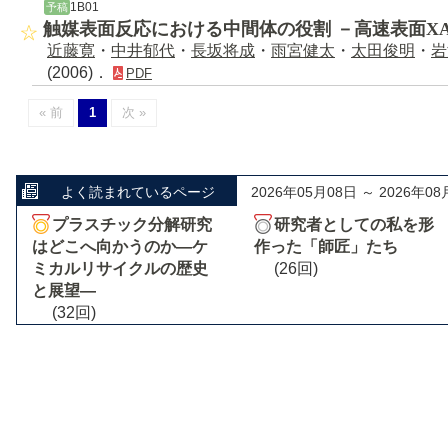
1B01
予稿
触媒表面反応における中間体の役割 －高速表面XA
近藤寛
・
中井郁代
・
長坂将成
・
雨宮健太
・
太田俊明
・
岩
(2006)．
PDF
« 前
1
次 »
よく読まれているページ
2026年05月08日 ～ 2026年08
プラスチック分解研究
研究者としての私を形
はどこへ向かうのか―ケ
作った「師匠」たち
ミカルリサイクルの歴史
(26回)
と展望―
(32回)