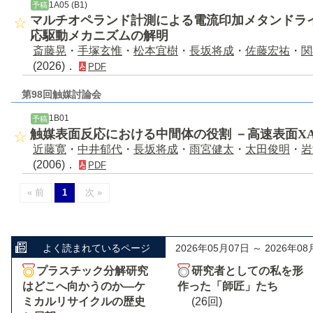
1A05 (B1)
予稿
マルチオペランド計測による電流印加メタンドラ
応駆動メカニズムの解明
斎藤晃
・
手塚玄惟
・
松本宜樹
・
長坂将成
・
佐藤宏祐
・
関
(2026)．
PDF
第98回触媒討論会
1B01
予稿
触媒表面反応における中間体の役割 －高速表面XA
近藤寛
・
中井郁代
・
長坂将成
・
雨宮健太
・
太田俊明
・
岩
(2006)．
PDF
« 前
1
次 »
よく読まれているページ
2026年05月07日 ～ 2026年08
プラスチック分解研究
研究者としての私を形
はどこへ向かうのか―ケ
作った「師匠」たち
ミカルリサイクルの歴史
(26回)