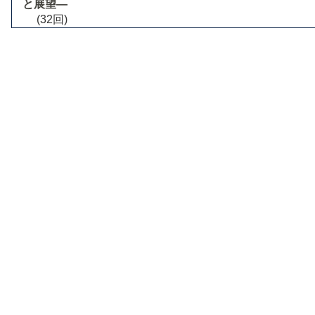
と展望―
(32回)