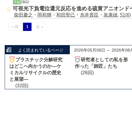
2B02
予稿
可視光下負電位還元反応を進める硫黄アニオンド
柴田慶之
・
岡和輝
・
和田聖己
・
糸井貴臣
・
泉康雄
,
51(6)
« 前
1
次 »
よく読まれているページ
2026年05月08日 ～ 2026年08
プラスチック分解研究
研究者としての私を形
はどこへ向かうのか―ケ
作った「師匠」たち
ミカルリサイクルの歴史
(26回)
と展望―
(32回)