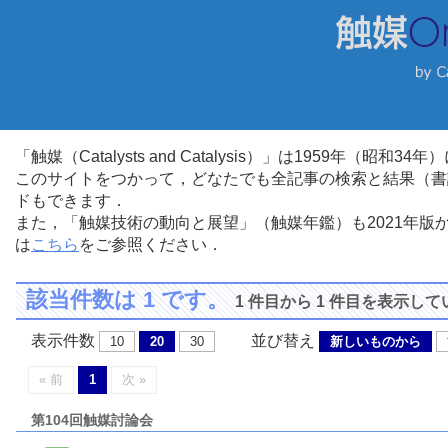
「触媒（Catalysts and Catalysis）」は1959年（昭
このサイトをつかって，どなたでも全記事の検索と結果（書
ドもできます．
また，「触媒技術の動向と展望」（触媒年鑑）も2021年
は
こちら
をご参照ください．
該当件数は 1 です。
1 件目から 1 件目を表示し
表示件数
並び替え
10
20
30
新しいものから
« 前
1
次 »
第104回触媒討論会