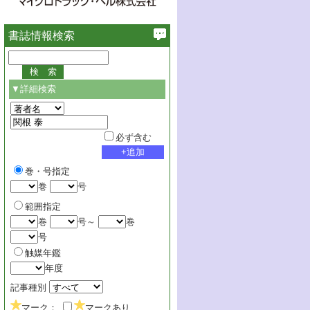
書誌情報検索
▼詳細検索
必ず含む
巻・号指定
巻
号
範囲指定
巻
号～
巻
号
触媒年鑑
年度
記事種別
マーク：
マークあり