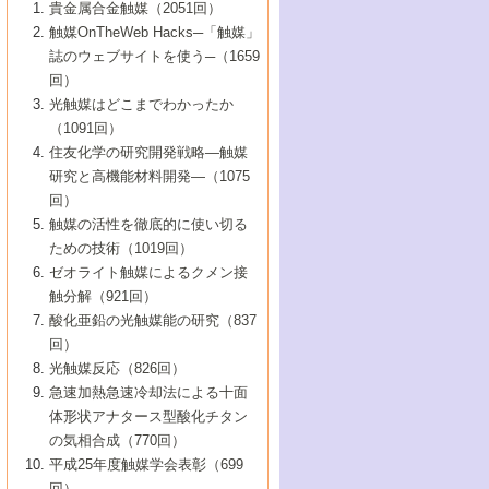
1号 なぜこの触媒が良いのか？
▼44巻（2002年）
貴金属合金触媒（2051回）
5号 若手会員による触媒研究の未来展望1：
8号 高機能化ポリオレフィンに向けた重合
5号 こんな物質，あんな物質―新たな触媒
7号 持続可能社会実現のための触媒および
5号 水素製造・貯蔵のための触媒技術の新
4号 水分解用光触媒材料
3号 特殊エネルギー場の触媒反応
触媒OnTheWeb Hacks─「触媒」
企業編
2号 第91回触媒討論会
触媒の最近の進展
1号 高次制御された触媒の化学
▼43巻（2001年）
の可能性―
触媒関連技術
しい展開
誌のウェブサイトを使う─（1659
5号 時間分解分光の進歩と応用
4号 生体内における金属の触媒作用
6号 第102回触媒討論会
3号 最近の自動車排ガス処理技術
2号 第89回触媒討論会
1号 グリーンケミストリーと触媒
▼42巻（2000年）
6号 第100回触媒討論会
8号 未来を拓く金属錯体
回）
6号 第98回触媒討論会
6号 第96回触媒討論会
5号 ファインケミカルズの展開に寄与する
7号 触媒・化学反応における計算化学の進
4号 触媒研究の現状と将来─第90回触媒討論
3号 触媒を利用した電気化学の新展開
2号 第87回触媒討論会特集号
1号 触媒反応工学の明日を拓く
▼41巻（1999年）
7号 『結晶の化学』を活かした触媒研究
光触媒はどこまでわかったか
7号 基礎化学品製造の触媒技術
触媒
歩
会Aから
7号 未来型金属錯体触媒開発への展望
4号 ナノ材料の調製と機能化
（1091回）
3号 生体触媒とバイオプロセス
2号 第85回触媒討論会
8号 イオン液体の応用
1号 孔、穴、あな?-特異な空間とその利用-
▼40巻（1998年）
8号 多機能型リアクター
6号 第94回触媒討論会
8号 若手研究者による触媒研究の未来展望
5号 基礎化学品製造の触媒技術
8号 超臨界流体を用いた化学プロセスの新
住友化学の研究開発戦略―触媒
5号 こんな触媒が欲しい
4号 水素製造・利用の触媒化学
3号 反応ダイナミクス
2号 第83回触媒討論会
1号 創立40周年記念・触媒化学この10年の
▼39巻（1997年）
2：大学・研究所編
展開
研究と高機能材料開発―（1075
7号 サブナノレベルでみた新しい表面現象
6号 第92回触媒討論会
6号 第90回触媒討論会
5号 触媒研究における新しい切り口：コン
進展と21世紀への提言/創立40周年記念・触
4号 超臨界流体の触媒反応への応用
3号 均一系触媒反応最前線
1号 均一系と不均一系触媒反応-その特徴と
回）
▼38巻（1996年）
8号 オレフィン重合触媒の新たな展
7号 基礎化学品製造の触媒技術
ビナトリアルケミストリー
媒学会この10年の歩みとこれから/創立40周
7号 触媒研究と学術雑誌/情報
5号 触媒のおもしろさをどのように伝える
接点
触媒の活性を徹底的に使い切る
4号 実用炭素材料の新展開
1号 触媒の構造と触媒作用/C1化学を中心と
▼37巻（1995年）
年記念・記録は語る
8号 資源の循環と触媒技術
6号 第88回触媒討論会特集号
か
ための技術（1019回）
8号 若い世代からみた触媒化学の現状と未
2号 第79回触媒討論会
5号 研究の方法論を考える
する21世紀への触媒
1号 ファインケミカルズと固体触媒
▼36巻（1994年）
2号 第81回触媒討論会
ゼオライト触媒によるクメン接
来
7号 企業における触媒研究のブレークスル
6号 第86回触媒討論会
3号 最新NO除去触媒の実用化研究
6号 第84回触媒討論会
2号 第77回触媒討論会
2号 第75回触媒討論会
触分解（921回）
1号 電気化学と触媒
▼35巻（1993年）
ー
3号 計算機触媒化学へのさそい
7号 水素化精製触媒の新しい展開
4号 新しい反応場を目指した触媒調製
7号 機能性金属材料と触媒
3号 オリンピックメダル:金・銀・銅はどん
酸化亜鉛の光触媒能の研究（837
3号 希土類を利用した触媒
2号 第73回触媒討論会
8号 この材料を触媒として使ってみません
4号 触媒劣化の制御と予測
1号 工業触媒開発マニュアル―探索から工
▼34巻（1992年）
8号 新しい反応性と機能性を目指した金属
な触媒作用を示すか
回）
5号 反応・分離技術の新しい展開
8号 触媒研究へのNMRの応用と展望
か？
業化まで
4号 触媒とリサイクル
3号 C4化学の展開
5号 最新の実用プロセスと触媒
クラスタ-化学
1号 インパクトを与えたこの研究
▼33巻（1991年）
光触媒反応（826回）
4号 触媒作用における機能の複合化
6号 第80回触媒討論会
2号 第71回触媒討論会
5号 エネルギー変換触媒
4号 《通常号》
6号 第82回触媒討論会
急速加熱急速冷却法による十面
2号 第69回触媒討論会
1号 触媒プロセス開発マニュアル―探索か
▼32巻（1990年）
5号 未来を拓け！若手研究者
7号 無機―有機ハイブリッド材料の新展開
3号 研究開発のうらおもて―着想と展開
体形状アナタース型酸化チタン
6号 第76回触媒討論会
5号 《通常号》
ら工業化まで，知っておきたいこと PartII
7号 ナノ構造体の化学
3号 ケミカルズ合成触媒―新しい展開と応
1号 21世紀に向けて触媒研究の飛躍をめざ
▼31巻（1989年）
6号 第78回触媒討論会
8号 AFMでみる世界
の気相合成（770回）
4号 触媒劣化と寿命の予測
7号 表面吸着相の新しい展開
用
6号 第74回触媒討論会
2号 第67回触媒討論会
8号 あの反応は今
す―触媒化学の裾野を広げよう
1号 情報科学と反応設計・材料設計
▼30巻（1988年）
7号 ダイナミックな領域への触媒研究の展
平成25年度触媒学会表彰（699
5号 環境に優しい触媒
8号 マイクロポーラス・クリスタル触媒の
4号 触媒調製の科学と技術の最前線
7号 半導体光触媒の基礎と広がり
3号 光触媒
2号 第65回触媒討論会
開/C1化学を中心とする21世紀への触媒
回）