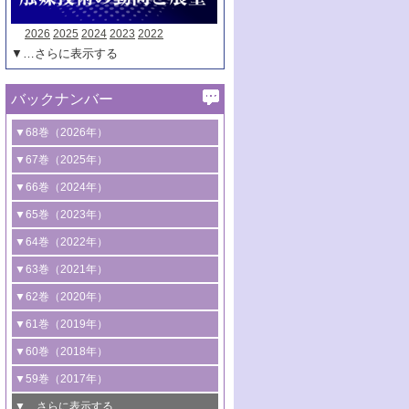
2026
2025
2024
2023
2022
▼…さらに表示する
バックナンバー
▼68巻（2026年）
1号 過酸化水素合成に関する研究動向
▼67巻（2025年）
2号 コンピューター技術により加速する
1号 CO
水素化によるグリーン燃料/グリ
▼66巻（2024年）
2
触媒開発
ーンケミカル製造
1号 低次元ナノ構造を有する触媒材料
▼65巻（2023年）
3号 有機分子変換やCO
資源化のための
2
2号 水素製造のための水分解技術に関す
2号 規制反応場を活用した固体触媒研究
1号 炭素が関わる触媒機能
▼64巻（2022年）
光触媒に関する最近の研究
る最近の研究
の新展開
2号 プラスチックケミカルリサイクルの
1号 合成ガス製造とCOを用いるケミカル
▼63巻（2021年）
B号 第137回触媒討論会（2026年）
3号 オレフィン系樹脂の精密合成に関す
3号 未踏分子変換を目指した酸化触媒プ
ための触媒技術
ズ合成の最新動向
1号 金触媒の新展開
▼62巻（2020年）
る最新技術
ロセスの最前線
3号 非酸化物系金属化合物を基盤とした
2号 化学品合成のための合金触媒開発
2号 ペロブスカイト
1号 触媒設計を拓く欠陥構造のキャラク
▼61巻（2019年）
4号 アルコール類の効率的変換を実現す
4号 シンクロトロン放射光および中性子
触媒材料の開発
3号 CO
の排出削減および有効活用のた
タリゼーション
2
3号 特殊反応場を利用した触媒的分子変
る非貴金属触媒の研究動向
線を利用した触媒解析技術の最先端
1号 物質移動制御に着目した触媒プロセ
▼60巻（2018年）
4号 格子酸素・格子酸素欠陥を利用した
めの触媒技術
換反応
2号 機能化学品製造に資するクリーンな
ス開発
5号 ゼオライトの合成と応用における研
5号 単原子触媒
触媒反応
1号 固体酸触媒の最新の研究動向
▼59巻（2017年）
触媒的酸化反応
4号 若手による情報発信企画～とびたて
4号 多孔質材料を用いた触媒の新展開
究動向
2号 CO
フリー水素サプライチェーンに
2
6号 参照触媒委員会からのお知らせ
5号 生体触媒によるエネルギー変換反応
2号 二酸化炭素からの有用化学品合成
1号 いたるところに，触媒
▼…さらに表示する