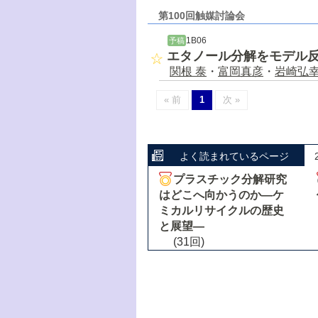
第100回触媒討論会
1B06
予稿
エタノール分解をモデル
関根 泰
・
富岡真彦
・
岩崎弘
« 前
1
次 »
よく読まれているページ
プラスチック分解研究
はどこへ向かうのか―ケ
ミカルリサイクルの歴史
と展望―
(31回)