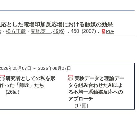
反応とした電場印加反応場における触媒の効果
幸
・
松方正彦
・
菊地英一
,
49(6)
，450 (2007)．
PDF
2026年05月07日 ～ 2026年08月07日
研究者としての私を形
実験データと理論デー
作った「師匠」たち
タを組み合わせたAIによ
(26回)
る不均一系触媒反応への
アプローチ
(17回)