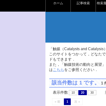
ホーム
記事検索
検索
「触媒（Catalysts and Ca
このサイトをつかって，どなたで
ドもできます．
また，「触媒技術の動向と展望」
は
こちら
をご参照ください．
該当件数は 1 です。
1
表示件数
並
10
20
30
« 前
1
次 »