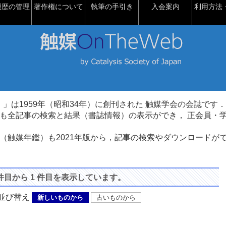
履歴の管理
著作権について
執筆の手引き
入会案内
利用方法・
talysis）」は1959年（昭和34年）に創刊された 触媒学会の会誌です．
も全記事の検索と結果（書誌情報）の表示ができ， 正会員・
（触媒年鑑）も2021年版から，記事の検索やダウンロードが
 件目から 1 件目を表示しています。
び替え
新しいものから
古いものから