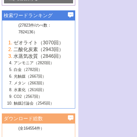
若き触媒の研究者たち～（1）
3号 水処理のための触媒化学
5号 情報学的手法を用いた触媒開発
6号 ヘテロ接合界面
関わる触媒開発動向
B号 第133回触媒討論会（2023年）
6号 窒素とリンの循環のための触媒・機
3号 ナノ粒子・クラスター触媒の最前線
2号 機能性材料の局所構造解析のための
5号 若手による情報発信企画～とびたて
▼58巻（2016年）
4号 光触媒を用いた水分解の最新の研究
6号 カーボンニュートラルに向けた電解
B号 第135回触媒討論会（2025年）
3号 精密高分子合成に関する最近の研究
能性材料
最先端技術
検索ワードランキング
4号 60周年記念企画
若き触媒の研究者たち～（2）
動向
技術
1号 ユニークな構造の高分子を生み出す触
▼57巻（2015年）
動向
B号 第131回触媒討論会（2023年）
3号 無機分離膜材料の開発と触媒反応プ
5号 進化するゼオライト合成技術
6号 石油のノーブル・ユースを志向した
媒技術
(27823件/のべ数：
5号 次世代の触媒プロセスを支えるマイ
B号 第127回触媒討論会（2021年・オン
1号 水素キャリアにかかわる触媒技術の新
4号 バイオマス化成品製造のための触媒
▼56巻（2014年）
ロセスへの適用
触媒技術
7824136）
クロ波
6号 非貴金属系触媒における電気化学的
ライン開催(Zoom)のみ）
2号 リグニンからの化成品製造に向けた触
展開
技術
1号 特殊環境場を利用した材料合成
▼55巻（2013年）
4号 触媒研究における計算科学の利用
酸素還元反応
B号 第129回触媒討論会（2022年・京都
媒技術
6号 メタン転換技術の最新動向
ゼオライト（3070回）
2号 石油精製用触媒の最近の進展
5号 固体触媒による含窒素有機化合物変
2号 光触媒反応機構に関する最新の研究動
1号 高耐久性燃料電池システム用触媒にお
大学：オンライン・対面開催）
▼54巻（2012年）
5号 水素のふるまいを解き明かす最先端
B号 第121回触媒討論会（2018年・東京
3号 触媒研究の最先端～とびたて若き研究
二酸化炭素（2943回）
B号 第125回触媒討論会（2020年・工学
換の最前線
3号 固体酸化物形燃料電池（SOFC）におけ
向
ける新展開
研究
大学）
1号 規則性多孔体の利用技術における最近
▼53巻（2011年）
者たち～（1）
水蒸気改質（2846回）
院大学）
るアノード触媒上での燃料直接改質技術
6号 貴金属使用量低減に向けた自動車排
3号 固体高分子形燃料電池カソード触媒の
2号 リビングラジカル重合の最近の動向
6号 低級アルカンの有効利用のための触
の進歩
アンモニア（2820回）
4号 触媒研究の最先端～とびたて若き研究
1号 金属学から見る合金触媒の新展開
▼52巻（2010年）
ガス浄化触媒の開発
4号 コアシェル構造の制御による触媒機能
開発動向
媒技術
白金（2782回）
3号 天然ガスの化学工業的展開に関する触
2号 第109回触媒討論会
者たち～（2）
2号 第107回触媒討論会
の向上
1号 触媒の劣化対策と長寿命触媒開発
B号 第123回触媒討論会（2019年・大阪
▼51巻（2009年）
4号 人工光合成に向けた近年のアプローチ
光触媒（2667回）
媒技術
B号 第119回触媒討論会（2017年・首都
3号 貴金属低減技術の最新動向
5号 触媒研究の最先端～とびたて若き研究
市立大学）
3号 触媒のその場観察法の進歩（１）
5号 工業触媒およびその周辺技術の最近の
2号 第105回触媒討論会
1号 炭素材料－熱い注目を集める材料－
▼50巻（2008年）
メタン（2663回）
大学東京）
5号 未利用熱エネルギーの有効活用に貢献
4号 貴金属触媒の精密構造制御とその活用
者たち～（3）
4号 貴金属代替技術の最新動向
進歩
水素化（2616回）
4号 触媒のその場観察法の進歩（２）
3号 ナノ構造が拓く新機能
する触媒技術
2号 第103回触媒討論会
1号 触媒化学と学会のこの10年，半世紀，
▼49巻（2007年）
5号 バイオマス化成品製造のための固体触
6号 イオニクス材料と燃料電池・電解合成
5号 光触媒による物質変換反応の新展開
CO2（2567回）
6号 ナノシート
5号 不活性結合の触媒的活性化による有機
そして未来
4号 活性サイトおよびその環境の精密な設
6号 ポリオキソメタレート
3号 環境浄化用光触媒の現状と課題
媒の開発
1号 含フッ素化合物の合成と触媒
▼48巻（2006年）
の最新の研究動向
触媒討論会（2545回）
6号 グラフェン
合成
B号 第115回触媒討論会（2015年・成蹊大
計による触媒の高機能化
2号 第101回触媒討論会
B号 第113回触媒討論会（2014年・ロワジ
4号 水素社会の実現に向けた水素製造・貯
6号 ナノ空間─吸着状態解析から新機能開拓
2号 第99回触媒討論会
B号 第117回触媒討論会（2016年・大阪府
1号 固体酸触媒の最近の進歩
▼47巻（2005年）
学）
7号 水素を利用する化成品合成の新潮流
6号 新しい固体酸触媒技術
5号 触媒を有効に使うための技術
ールホテル豊橋）
蔵技術の進歩
まで─
3号 メソポーラス物質の新展開
立大学）
3号 実用的ファインケミカル合成プロセス
ダウンロード総数
2号 第97回触媒討論会
1号 最近の触媒担体とその効果
▼46巻（2004年）
7号 ゼオライト合成における最近の進歩
6号 第106回触媒討論会
5号 CO
が関わる触媒・材料
B号 第111回触媒討論会（2013年・関西大
4号 錯体を利用したユニークな表面構造の
を実現する触媒
2
3号 リビング重合触媒の最近の展開
2号 第95回触媒討論会
(全164554件）
1号 部分酸化反応触媒の最前線
▼45巻（2003年）
学）
構築と機能
7号 有機分子触媒による精密有機合成
4号 バイオマス活用のための技術開発
6号 第104回触媒討論会
4号 今後の液体燃料を支える触媒技術
3号 化成品を合成するゼオライト触媒
2号 第93回触媒討論会