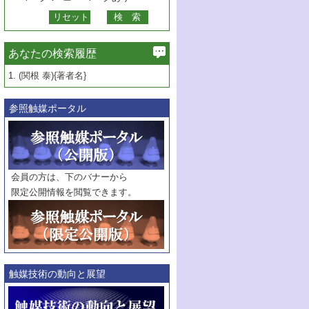
あなたの検索履歴
1.
(関根 泰){著者名}
参照触媒ポータル
会員の方は、下のバナーから
限定公開情報を閲覧できます。
触媒技術の動向と展望