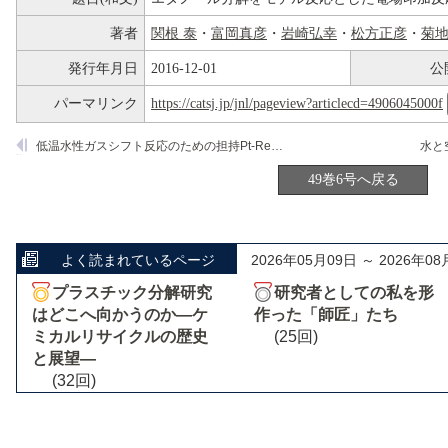
著者
関根 泰
・
富岡真彦
・
岩崎弘幸
・
松方正彦
・
菊
発行年月日
2016-12-01
公
パーマリンク
https://catsj.jp/jnl/pageview?articlecd=4906045000f
低温水性ガスシフト反応のための担持Pt-Re触媒の起動停止操作における劣化挙動と担体効果
49巻6号へ戻る
よく読まれているページ
2026年05月09日 ～ 2026年08
プラスチック分解研究
研究者としての私を形
はどこへ向かうのか―ケ
作った「師匠」たち
ミカルリサイクルの歴史
(25回)
と展望―
(32回)