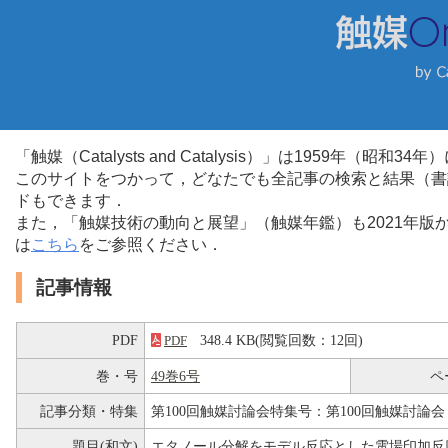
「触媒（Catalysts and Catalysis）」は1959年（昭
このサイトをつかって，どなたでも全記事の検索と結果（書
ドもできます．
また，「触媒技術の動向と展望」（触媒年鑑）も2021年
は
こちら
をご参照ください．
記事情報
PDF
348.4 KB(閲覧回数：12回)
PDF
巻・号
49巻6号
ペ
記事分類・特集
第100回触媒討論会特集号：第100回触媒討論会
題目(和文)
エタノール分解をモデル反応とした電場印加反