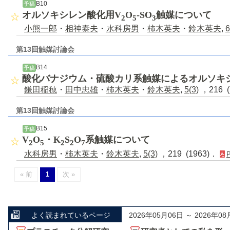
B10
予稿
オルソキシレン酸化用V
O
-SO
触媒について
2
5
3
小熊一郎
・
相神泰夫
・
水科房男
・
柿木英夫
・
鈴木英夫
,
6
第13回触媒討論会
B14
予稿
酸化バナジウム・硫酸カリ系触媒によるオルソキシレ
鎌田稲穂
・
田中忠雄
・
柿木英夫
・
鈴木英夫
,
5(3)
，216 (
第13回触媒討論会
B15
予稿
V
O
・K
S
O
系触媒について
2
5
2
2
7
水科房男
・
柿木英夫
・
鈴木英夫
,
5(3)
，219 (1963)．
« 前
1
次 »
よく読まれているページ
2026年05月06日 ～ 2026年08