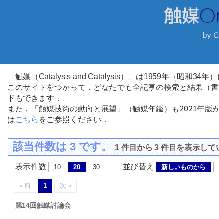
「触媒（Catalysts and Catalysis）」は1959年（昭
このサイトをつかって，どなたでも全記事の検索と結果（書
ドもできます．
また，「触媒技術の動向と展望」（触媒年鑑）も2021年
は
こちら
をご参照ください．
該当件数は 3 です。
1 件目から 3 件目を表示し
表示件数
並び替え
10
20
30
新しいものから
« 前
1
次 »
第14回触媒討論会