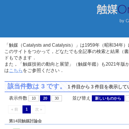
「触媒（Catalysts and Catalysis）」は1959年（昭
このサイトをつかって，どなたでも全記事の検索と結果（書
ドもできます．
また，「触媒技術の動向と展望」（触媒年鑑）も2021年
は
こちら
をご参照ください．
該当件数は 3 です。
1 件目から 3 件目を表示し
表示件数
並び替え
10
20
30
新しいものから
« 前
1
次 »
第14回触媒討論会