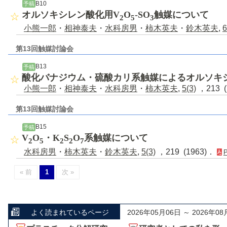
B10
予稿
オルソキシレン酸化用V
O
-SO
触媒について
2
5
3
小熊一郎
・
相神泰夫
・
水科房男
・
柿木英夫
・
鈴木英夫
,
6
第13回触媒討論会
B13
予稿
酸化バナジウム・硫酸カリ系触媒によるオルソキシ
小熊一郎
・
相神泰夫
・
水科房男
・
柿木英夫
,
5(3)
，213 (
第13回触媒討論会
B15
予稿
V
O
・K
S
O
系触媒について
2
5
2
2
7
水科房男
・
柿木英夫
・
鈴木英夫
,
5(3)
，219 (1963)．
« 前
1
次 »
よく読まれているページ
2026年05月06日 ～ 2026年08