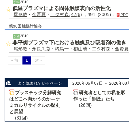
2B10
予稿
低温プラズマによる固体触媒表面の活性化
尾形敦
・
金賢夏
・
二タ村森
,
47(6)
，491 (2005)．
PDF
第90回触媒討論会
2B10
予稿
非平衡プラズマ下における触媒及び吸着剤の働き
尾形敦
・
永長久寛
・
椛島一
・
櫛山暁
・
二タ村森
・
金賢夏
« 前
1
次 »
よく読まれているページ
2026年05月07日 ～ 2026年08
プラスチック分解研究
研究者としての私を形
はどこへ向かうのか―ケ
作った「師匠」たち
ミカルリサイクルの歴史
(26回)
と展望―
(31回)