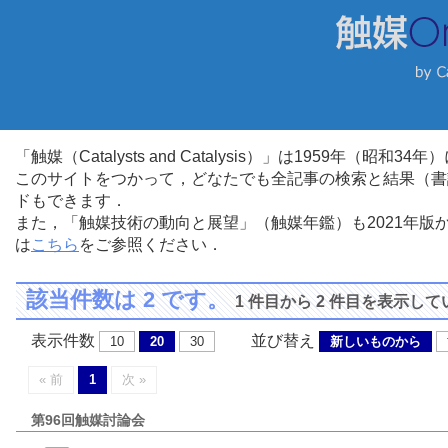
「触媒（Catalysts and Catalysis）」は1959年（昭
このサイトをつかって，どなたでも全記事の検索と結果（書
ドもできます．
また，「触媒技術の動向と展望」（触媒年鑑）も2021年
は
こちら
をご参照ください．
該当件数は 2 です。
1 件目から 2 件目を表示し
表示件数
並び替え
10
20
30
新しいものから
« 前
1
次 »
第96回触媒討論会