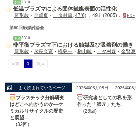
2B10
予稿
低温プラズマによる固体触媒表面の活性化
尾形敦
・
金賢夏
・
二タ村森
,
47(6)
，491 (2005)．
PDF
第90回触媒討論会
2B10
予稿
非平衡プラズマ下における触媒及び吸着剤の働き
尾形敦
・
永長久寛
・
椛島一
・
櫛山暁
・
二タ村森
・
金賢夏
« 前
1
次 »
よく読まれているページ
2026年05月08日 ～ 2026年08
プラスチック分解研究
研究者としての私を形
はどこへ向かうのか―ケ
作った「師匠」たち
ミカルリサイクルの歴史
(26回)
と展望―
(32回)