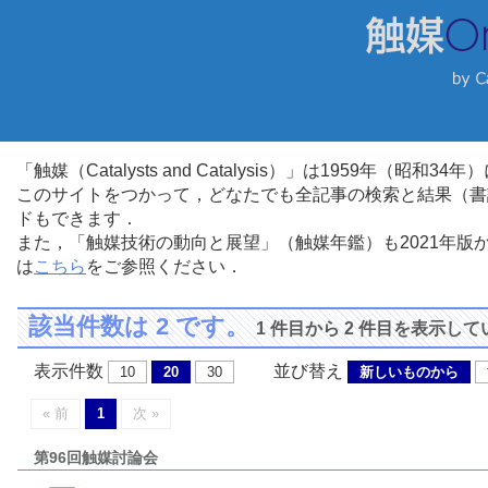
「触媒（Catalysts and Catalysis）」は1959年（昭
このサイトをつかって，どなたでも全記事の検索と結果（書
ドもできます．
また，「触媒技術の動向と展望」（触媒年鑑）も2021年
は
こちら
をご参照ください．
該当件数は 2 です。
1 件目から 2 件目を表示し
表示件数
並び替え
10
20
30
新しいものから
« 前
1
次 »
第96回触媒討論会