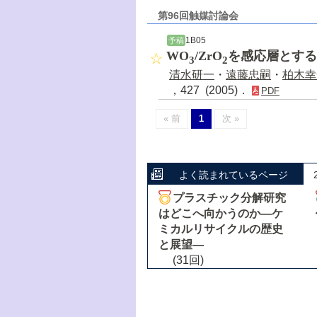
第96回触媒討論会
1B05
予稿
WO
/ZrO
を感応層とする
3
2
清水研一
・
遠藤忠嗣
・
柏木幸
，427 (2005)．
PDF
« 前
1
次 »
よく読まれているページ
プラスチック分解研究
はどこへ向かうのか―ケ
ミカルリサイクルの歴史
と展望―
(31回)