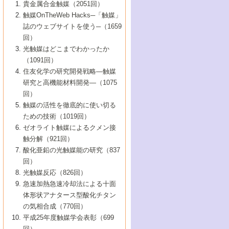
1号 なぜこの触媒が良いのか？
▼44巻（2002年）
貴金属合金触媒（2051回）
5号 若手会員による触媒研究の未来展望1：
8号 高機能化ポリオレフィンに向けた重合
5号 こんな物質，あんな物質―新たな触媒
7号 持続可能社会実現のための触媒および
5号 水素製造・貯蔵のための触媒技術の新
4号 水分解用光触媒材料
3号 特殊エネルギー場の触媒反応
触媒OnTheWeb Hacks─「触媒」
企業編
2号 第91回触媒討論会
触媒の最近の進展
1号 高次制御された触媒の化学
▼43巻（2001年）
の可能性―
触媒関連技術
しい展開
誌のウェブサイトを使う─（1659
5号 時間分解分光の進歩と応用
4号 生体内における金属の触媒作用
6号 第102回触媒討論会
3号 最近の自動車排ガス処理技術
2号 第89回触媒討論会
1号 グリーンケミストリーと触媒
▼42巻（2000年）
6号 第100回触媒討論会
8号 未来を拓く金属錯体
回）
6号 第98回触媒討論会
6号 第96回触媒討論会
5号 ファインケミカルズの展開に寄与する
7号 触媒・化学反応における計算化学の進
4号 触媒研究の現状と将来─第90回触媒討論
3号 触媒を利用した電気化学の新展開
2号 第87回触媒討論会特集号
1号 触媒反応工学の明日を拓く
▼41巻（1999年）
7号 『結晶の化学』を活かした触媒研究
光触媒はどこまでわかったか
7号 基礎化学品製造の触媒技術
触媒
歩
会Aから
7号 未来型金属錯体触媒開発への展望
4号 ナノ材料の調製と機能化
（1091回）
3号 生体触媒とバイオプロセス
2号 第85回触媒討論会
8号 イオン液体の応用
1号 孔、穴、あな?-特異な空間とその利用-
▼40巻（1998年）
8号 多機能型リアクター
6号 第94回触媒討論会
8号 若手研究者による触媒研究の未来展望
5号 基礎化学品製造の触媒技術
8号 超臨界流体を用いた化学プロセスの新
住友化学の研究開発戦略―触媒
5号 こんな触媒が欲しい
4号 水素製造・利用の触媒化学
3号 反応ダイナミクス
2号 第83回触媒討論会
1号 創立40周年記念・触媒化学この10年の
▼39巻（1997年）
2：大学・研究所編
展開
研究と高機能材料開発―（1075
7号 サブナノレベルでみた新しい表面現象
6号 第92回触媒討論会
6号 第90回触媒討論会
5号 触媒研究における新しい切り口：コン
進展と21世紀への提言/創立40周年記念・触
4号 超臨界流体の触媒反応への応用
3号 均一系触媒反応最前線
1号 均一系と不均一系触媒反応-その特徴と
回）
▼38巻（1996年）
8号 オレフィン重合触媒の新たな展
7号 基礎化学品製造の触媒技術
ビナトリアルケミストリー
媒学会この10年の歩みとこれから/創立40周
7号 触媒研究と学術雑誌/情報
5号 触媒のおもしろさをどのように伝える
接点
触媒の活性を徹底的に使い切る
4号 実用炭素材料の新展開
1号 触媒の構造と触媒作用/C1化学を中心と
▼37巻（1995年）
年記念・記録は語る
8号 資源の循環と触媒技術
6号 第88回触媒討論会特集号
か
ための技術（1019回）
8号 若い世代からみた触媒化学の現状と未
2号 第79回触媒討論会
5号 研究の方法論を考える
する21世紀への触媒
1号 ファインケミカルズと固体触媒
▼36巻（1994年）
2号 第81回触媒討論会
ゼオライト触媒によるクメン接
来
7号 企業における触媒研究のブレークスル
6号 第86回触媒討論会
3号 最新NO除去触媒の実用化研究
6号 第84回触媒討論会
2号 第77回触媒討論会
2号 第75回触媒討論会
触分解（921回）
1号 電気化学と触媒
▼35巻（1993年）
ー
3号 計算機触媒化学へのさそい
7号 水素化精製触媒の新しい展開
4号 新しい反応場を目指した触媒調製
7号 機能性金属材料と触媒
3号 オリンピックメダル:金・銀・銅はどん
酸化亜鉛の光触媒能の研究（837
3号 希土類を利用した触媒
2号 第73回触媒討論会
8号 この材料を触媒として使ってみません
4号 触媒劣化の制御と予測
1号 工業触媒開発マニュアル―探索から工
▼34巻（1992年）
8号 新しい反応性と機能性を目指した金属
な触媒作用を示すか
回）
5号 反応・分離技術の新しい展開
8号 触媒研究へのNMRの応用と展望
か？
業化まで
4号 触媒とリサイクル
3号 C4化学の展開
5号 最新の実用プロセスと触媒
クラスタ-化学
1号 インパクトを与えたこの研究
▼33巻（1991年）
光触媒反応（826回）
4号 触媒作用における機能の複合化
6号 第80回触媒討論会
2号 第71回触媒討論会
5号 エネルギー変換触媒
4号 《通常号》
6号 第82回触媒討論会
急速加熱急速冷却法による十面
2号 第69回触媒討論会
1号 触媒プロセス開発マニュアル―探索か
▼32巻（1990年）
5号 未来を拓け！若手研究者
7号 無機―有機ハイブリッド材料の新展開
3号 研究開発のうらおもて―着想と展開
体形状アナタース型酸化チタン
6号 第76回触媒討論会
5号 《通常号》
ら工業化まで，知っておきたいこと PartII
7号 ナノ構造体の化学
3号 ケミカルズ合成触媒―新しい展開と応
1号 21世紀に向けて触媒研究の飛躍をめざ
▼31巻（1989年）
6号 第78回触媒討論会
8号 AFMでみる世界
の気相合成（770回）
4号 触媒劣化と寿命の予測
7号 表面吸着相の新しい展開
用
6号 第74回触媒討論会
2号 第67回触媒討論会
8号 あの反応は今
す―触媒化学の裾野を広げよう
1号 情報科学と反応設計・材料設計
▼30巻（1988年）
7号 ダイナミックな領域への触媒研究の展
平成25年度触媒学会表彰（699
5号 環境に優しい触媒
8号 マイクロポーラス・クリスタル触媒の
4号 触媒調製の科学と技術の最前線
7号 半導体光触媒の基礎と広がり
3号 光触媒
2号 第65回触媒討論会
開/C1化学を中心とする21世紀への触媒
回）