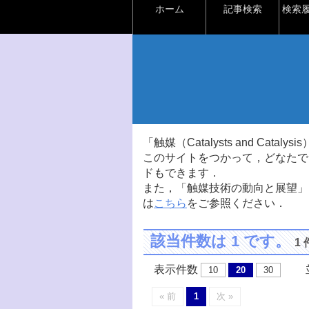
ホーム
記事検索
検索
「触媒（Catalysts and Ca
このサイトをつかって，どなたで
ドもできます．
また，「触媒技術の動向と展望」
は
こちら
をご参照ください．
該当件数は 1 です。
1
表示件数
並
10
20
30
« 前
1
次 »