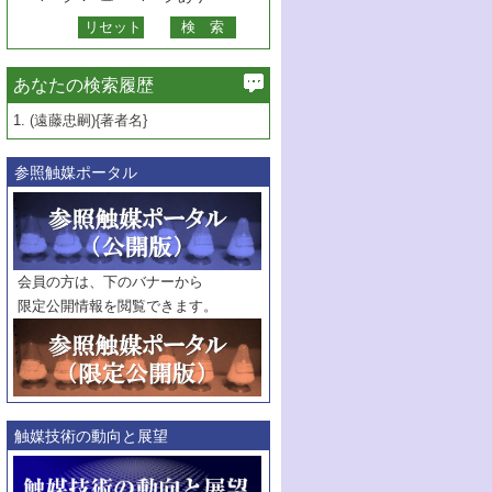
あなたの検索履歴
1.
(遠藤忠嗣){著者名}
参照触媒ポータル
会員の方は、下のバナーから
限定公開情報を閲覧できます。
触媒技術の動向と展望