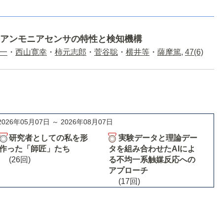
アンモニアセンサの特性と検知機構
一
・
西山寛幸
・
柿元志郎
・
菅谷聡
・
横井等
・
薩摩篤
,
47(6)
2026年05月07日 ～ 2026年08月07日
研究者としての私を形
実験データと理論デー
作った「師匠」たち
タを組み合わせたAIによ
(26回)
る不均一系触媒反応への
アプローチ
(17回)