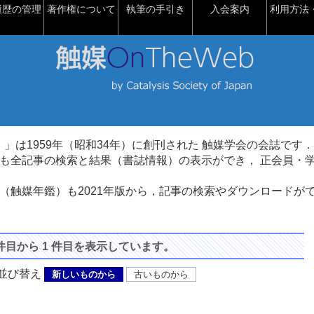
履歴の管理
著作権について
執筆の手引き
入会案内
利用方法・
talysis）」は1959年（昭和34年）に創刊された 触媒学会の会誌です．
も全記事の検索と結果（書誌情報）の表示ができ， 正会員・
（触媒年鑑）も2021年版から，記事の検索やダウンロードが
 件目から 1 件目を表示しています。
び替え
新しいものから
古いものから