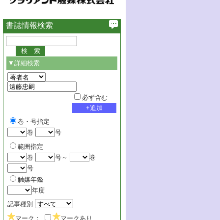
書誌情報検索
▼詳細検索
必ず含む
巻・号指定
巻
号
範囲指定
巻
号～
巻
号
触媒年鑑
年度
記事種別
マーク：
マークあり