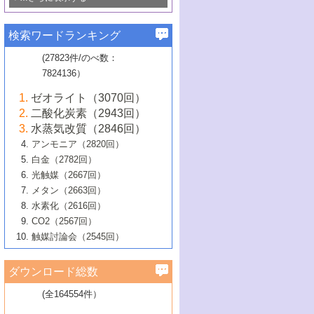
若き触媒の研究者たち～（1）
3号 水処理のための触媒化学
5号 情報学的手法を用いた触媒開発
6号 ヘテロ接合界面
関わる触媒開発動向
B号 第133回触媒討論会（2023年）
6号 窒素とリンの循環のための触媒・機
3号 ナノ粒子・クラスター触媒の最前線
2号 機能性材料の局所構造解析のための
5号 若手による情報発信企画～とびたて
▼58巻（2016年）
4号 光触媒を用いた水分解の最新の研究
6号 カーボンニュートラルに向けた電解
B号 第135回触媒討論会（2025年）
3号 精密高分子合成に関する最近の研究
能性材料
最先端技術
検索ワードランキング
4号 60周年記念企画
若き触媒の研究者たち～（2）
動向
技術
1号 ユニークな構造の高分子を生み出す触
▼57巻（2015年）
動向
B号 第131回触媒討論会（2023年）
3号 無機分離膜材料の開発と触媒反応プ
5号 進化するゼオライト合成技術
6号 石油のノーブル・ユースを志向した
媒技術
(27823件/のべ数：
5号 次世代の触媒プロセスを支えるマイ
B号 第127回触媒討論会（2021年・オン
1号 水素キャリアにかかわる触媒技術の新
4号 バイオマス化成品製造のための触媒
▼56巻（2014年）
ロセスへの適用
触媒技術
7824136）
クロ波
6号 非貴金属系触媒における電気化学的
ライン開催(Zoom)のみ）
2号 リグニンからの化成品製造に向けた触
展開
技術
1号 特殊環境場を利用した材料合成
▼55巻（2013年）
4号 触媒研究における計算科学の利用
酸素還元反応
B号 第129回触媒討論会（2022年・京都
媒技術
6号 メタン転換技術の最新動向
ゼオライト（3070回）
2号 石油精製用触媒の最近の進展
5号 固体触媒による含窒素有機化合物変
2号 光触媒反応機構に関する最新の研究動
1号 高耐久性燃料電池システム用触媒にお
大学：オンライン・対面開催）
▼54巻（2012年）
5号 水素のふるまいを解き明かす最先端
B号 第121回触媒討論会（2018年・東京
3号 触媒研究の最先端～とびたて若き研究
二酸化炭素（2943回）
B号 第125回触媒討論会（2020年・工学
換の最前線
3号 固体酸化物形燃料電池（SOFC）におけ
向
ける新展開
研究
大学）
1号 規則性多孔体の利用技術における最近
▼53巻（2011年）
者たち～（1）
水蒸気改質（2846回）
院大学）
るアノード触媒上での燃料直接改質技術
6号 貴金属使用量低減に向けた自動車排
3号 固体高分子形燃料電池カソード触媒の
2号 リビングラジカル重合の最近の動向
6号 低級アルカンの有効利用のための触
の進歩
アンモニア（2820回）
4号 触媒研究の最先端～とびたて若き研究
1号 金属学から見る合金触媒の新展開
▼52巻（2010年）
ガス浄化触媒の開発
4号 コアシェル構造の制御による触媒機能
開発動向
媒技術
白金（2782回）
3号 天然ガスの化学工業的展開に関する触
2号 第109回触媒討論会
者たち～（2）
2号 第107回触媒討論会
の向上
1号 触媒の劣化対策と長寿命触媒開発
B号 第123回触媒討論会（2019年・大阪
▼51巻（2009年）
4号 人工光合成に向けた近年のアプローチ
光触媒（2667回）
媒技術
B号 第119回触媒討論会（2017年・首都
3号 貴金属低減技術の最新動向
5号 触媒研究の最先端～とびたて若き研究
市立大学）
3号 触媒のその場観察法の進歩（１）
5号 工業触媒およびその周辺技術の最近の
2号 第105回触媒討論会
1号 炭素材料－熱い注目を集める材料－
▼50巻（2008年）
メタン（2663回）
大学東京）
5号 未利用熱エネルギーの有効活用に貢献
4号 貴金属触媒の精密構造制御とその活用
者たち～（3）
4号 貴金属代替技術の最新動向
進歩
水素化（2616回）
4号 触媒のその場観察法の進歩（２）
3号 ナノ構造が拓く新機能
する触媒技術
2号 第103回触媒討論会
1号 触媒化学と学会のこの10年，半世紀，
▼49巻（2007年）
5号 バイオマス化成品製造のための固体触
6号 イオニクス材料と燃料電池・電解合成
5号 光触媒による物質変換反応の新展開
CO2（2567回）
6号 ナノシート
5号 不活性結合の触媒的活性化による有機
そして未来
4号 活性サイトおよびその環境の精密な設
6号 ポリオキソメタレート
3号 環境浄化用光触媒の現状と課題
媒の開発
1号 含フッ素化合物の合成と触媒
▼48巻（2006年）
の最新の研究動向
触媒討論会（2545回）
6号 グラフェン
合成
B号 第115回触媒討論会（2015年・成蹊大
計による触媒の高機能化
2号 第101回触媒討論会
B号 第113回触媒討論会（2014年・ロワジ
4号 水素社会の実現に向けた水素製造・貯
6号 ナノ空間─吸着状態解析から新機能開拓
2号 第99回触媒討論会
B号 第117回触媒討論会（2016年・大阪府
1号 固体酸触媒の最近の進歩
▼47巻（2005年）
学）
7号 水素を利用する化成品合成の新潮流
6号 新しい固体酸触媒技術
5号 触媒を有効に使うための技術
ールホテル豊橋）
蔵技術の進歩
まで─
3号 メソポーラス物質の新展開
立大学）
3号 実用的ファインケミカル合成プロセス
ダウンロード総数
2号 第97回触媒討論会
1号 最近の触媒担体とその効果
▼46巻（2004年）
7号 ゼオライト合成における最近の進歩
6号 第106回触媒討論会
5号 CO
が関わる触媒・材料
B号 第111回触媒討論会（2013年・関西大
4号 錯体を利用したユニークな表面構造の
を実現する触媒
2
3号 リビング重合触媒の最近の展開
2号 第95回触媒討論会
(全164554件）
1号 部分酸化反応触媒の最前線
▼45巻（2003年）
学）
構築と機能
7号 有機分子触媒による精密有機合成
4号 バイオマス活用のための技術開発
6号 第104回触媒討論会
4号 今後の液体燃料を支える触媒技術
3号 化成品を合成するゼオライト触媒
2号 第93回触媒討論会