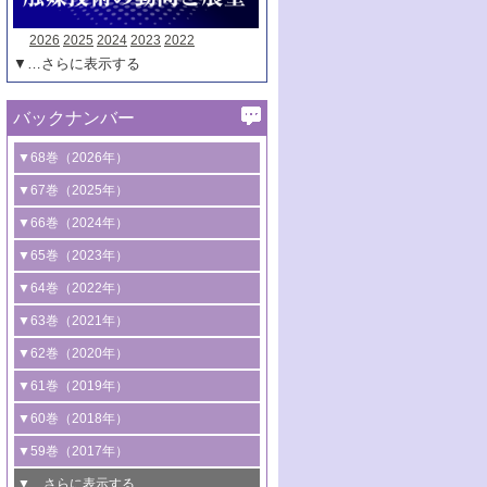
2026
2025
2024
2023
2022
▼…さらに表示する
バックナンバー
▼68巻（2026年）
1号 過酸化水素合成に関する研究動向
▼67巻（2025年）
2号 コンピューター技術により加速する
1号 CO
水素化によるグリーン燃料/グリ
▼66巻（2024年）
2
触媒開発
ーンケミカル製造
1号 低次元ナノ構造を有する触媒材料
▼65巻（2023年）
3号 有機分子変換やCO
資源化のための
2
2号 水素製造のための水分解技術に関す
2号 規制反応場を活用した固体触媒研究
1号 炭素が関わる触媒機能
▼64巻（2022年）
光触媒に関する最近の研究
る最近の研究
の新展開
2号 プラスチックケミカルリサイクルの
1号 合成ガス製造とCOを用いるケミカル
▼63巻（2021年）
B号 第137回触媒討論会（2026年）
3号 オレフィン系樹脂の精密合成に関す
3号 未踏分子変換を目指した酸化触媒プ
ための触媒技術
ズ合成の最新動向
1号 金触媒の新展開
▼62巻（2020年）
る最新技術
ロセスの最前線
3号 非酸化物系金属化合物を基盤とした
2号 化学品合成のための合金触媒開発
2号 ペロブスカイト
1号 触媒設計を拓く欠陥構造のキャラク
▼61巻（2019年）
4号 アルコール類の効率的変換を実現す
4号 シンクロトロン放射光および中性子
触媒材料の開発
3号 CO
の排出削減および有効活用のた
タリゼーション
2
3号 特殊反応場を利用した触媒的分子変
る非貴金属触媒の研究動向
線を利用した触媒解析技術の最先端
1号 物質移動制御に着目した触媒プロセ
▼60巻（2018年）
4号 格子酸素・格子酸素欠陥を利用した
めの触媒技術
換反応
2号 機能化学品製造に資するクリーンな
ス開発
5号 ゼオライトの合成と応用における研
5号 単原子触媒
触媒反応
1号 固体酸触媒の最新の研究動向
▼59巻（2017年）
触媒的酸化反応
4号 若手による情報発信企画～とびたて
4号 多孔質材料を用いた触媒の新展開
究動向
2号 CO
フリー水素サプライチェーンに
2
6号 参照触媒委員会からのお知らせ
5号 生体触媒によるエネルギー変換反応
2号 二酸化炭素からの有用化学品合成
1号 いたるところに，触媒
▼…さらに表示する