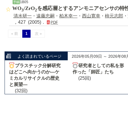
1B05
予稿
WO
/ZrO
を感応層とするアンモニアセンサの特
3
2
清水研一
・
遠藤忠嗣
・
柏木幸一
・
西山寛幸
・
柿元志郎
・
，427 (2005)．
PDF
« 前
1
次 »
よく読まれているページ
2026年05月09日 ～ 2026年08
プラスチック分解研究
研究者としての私を形
はどこへ向かうのか―ケ
作った「師匠」たち
ミカルリサイクルの歴史
(25回)
と展望―
(32回)