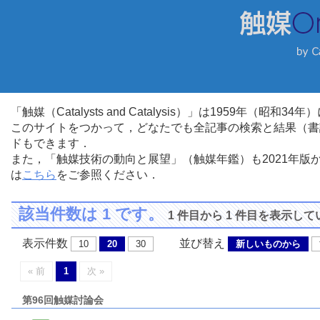
「触媒（Catalysts and Catalysis）」は1959年（昭
このサイトをつかって，どなたでも全記事の検索と結果（書
ドもできます．
また，「触媒技術の動向と展望」（触媒年鑑）も2021年
は
こちら
をご参照ください．
該当件数は 1 です。
1 件目から 1 件目を表示し
表示件数
並び替え
10
20
30
新しいものから
« 前
1
次 »
第96回触媒討論会