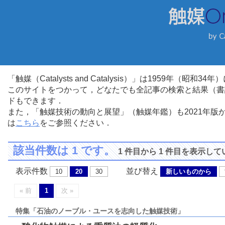
「触媒（Catalysts and Catalysis）」は1959年（昭
このサイトをつかって，どなたでも全記事の検索と結果（書
ドもできます．
また，「触媒技術の動向と展望」（触媒年鑑）も2021年
は
こちら
をご参照ください．
該当件数は 1 です。
1 件目から 1 件目を表示し
表示件数
並び替え
10
20
30
新しいものから
« 前
1
次 »
特集「石油のノーブル・ユースを志向した触媒技術」