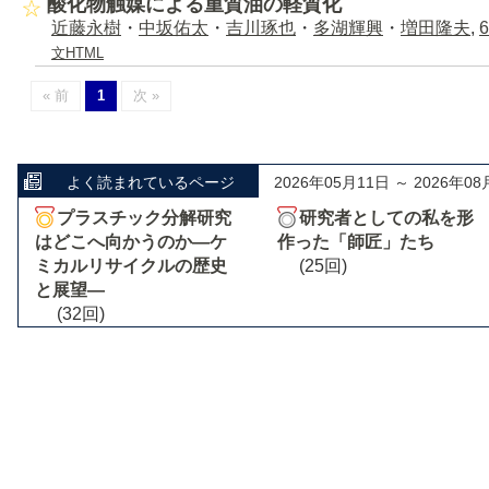
酸化物触媒による重質油の軽質化
近藤永樹
・
中坂佑太
・
吉川琢也
・
多湖輝興
・
増田隆夫
,
6
文HTML
« 前
1
次 »
よく読まれているページ
2026年05月11日 ～ 2026年08
プラスチック分解研究
研究者としての私を形
はどこへ向かうのか―ケ
作った「師匠」たち
ミカルリサイクルの歴史
(25回)
と展望―
(32回)