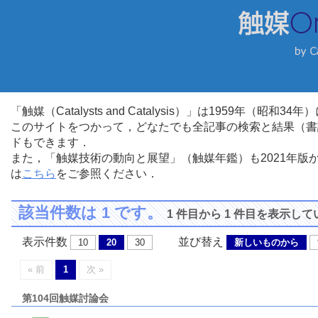
「触媒（Catalysts and Catalysis）」は1959年（昭
このサイトをつかって，どなたでも全記事の検索と結果（書
ドもできます．
また，「触媒技術の動向と展望」（触媒年鑑）も2021年
は
こちら
をご参照ください．
該当件数は 1 です。
1 件目から 1 件目を表示し
表示件数
並び替え
10
20
30
新しいものから
« 前
1
次 »
第104回触媒討論会