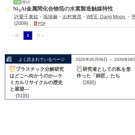
2B10
予稿
Ni
Al金属間化合物箔の水素製造触媒特性
3
許愛千東鉉
・
張埈赫
・
出村雅彦
・
WEE, Dang Moon
・
(2009)．
PDF
« 前
1
次 »
よく読まれているページ
2026年05月06日 ～ 2026年08
プラスチック分解研究
研究者としての私を形
はどこへ向かうのか―ケ
作った「師匠」たち
ミカルリサイクルの歴史
(26回)
と展望―
(31回)