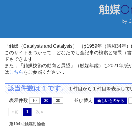
「触媒（Catalysts and Catalysis）」は1959年（昭
このサイトをつかって，どなたでも全記事の検索と結果（書
ドもできます．
また，「触媒技術の動向と展望」（触媒年鑑）も2021年
は
こちら
をご参照ください．
該当件数は 1 です。
1 件目から 1 件目を表示し
表示件数
並び替え
10
20
30
新しいものから
« 前
1
次 »
第104回触媒討論会