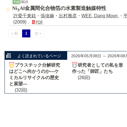
2B10
予稿
Ni
Al金属間化合物箔の水素製造触媒特性
3
許愛千東鉉
・
張埈赫
・
出村雅彦
・
WEE, Dang Moon
・
(2009)．
PDF
« 前
1
次 »
よく読まれているページ
2026年05月08日 ～ 2026年08
プラスチック分解研究
研究者としての私を形
はどこへ向かうのか―ケ
作った「師匠」たち
ミカルリサイクルの歴史
(26回)
と展望―
(32回)