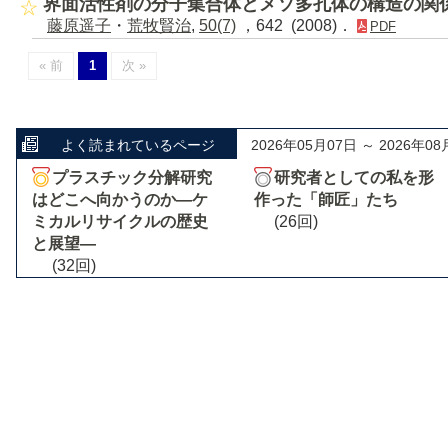
界面活性剤の分子集合体とメソ多孔体の構造の関
藤原遥子
・
荒牧賢治
,
50(7)
，642 (2008)．
PDF
« 前
1
次 »
よく読まれているページ
2026年05月07日 ～ 2026年08
プラスチック分解研究
研究者としての私を形
はどこへ向かうのか―ケ
作った「師匠」たち
ミカルリサイクルの歴史
(26回)
と展望―
(32回)