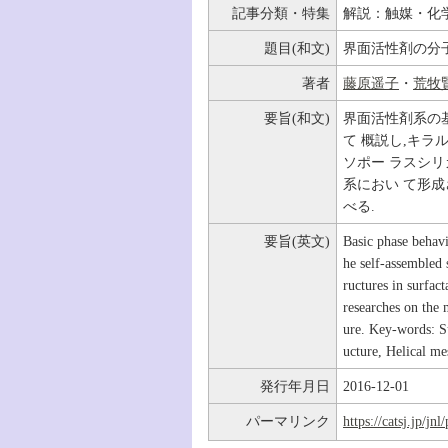
記事分類・特集
解説：触媒・化
題目(和文)
界面活性剤の分
著者
藤原遥子
・
荒牧
要旨(和文)
界面活性剤系の
て 概説し,キ
ソポー ラスシリカ
系におい て形
べる.
要旨(英文)
Basic phase behavi
he self-assembled 
ructures in surfac
researches on the 
ure. Key-words: S
ucture, Helical me
発行年月日
2016-12-01
パーマリンク
https://catsj.jp/j