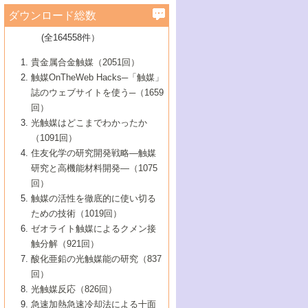
学）
7号 水素を利用する化成品合成の新潮流
6号 新しい固体酸触媒技術
5号 触媒を有効に使うための技術
ールホテル豊橋）
蔵技術の進歩
まで─
3号 メソポーラス物質の新展開
立大学）
3号 実用的ファインケミカル合成プロセス
ダウンロード総数
2号 第97回触媒討論会
1号 最近の触媒担体とその効果
▼46巻（2004年）
7号 ゼオライト合成における最近の進歩
6号 第106回触媒討論会
5号 CO
が関わる触媒・材料
B号 第111回触媒討論会（2013年・関西大
4号 錯体を利用したユニークな表面構造の
を実現する触媒
2
3号 リビング重合触媒の最近の展開
2号 第95回触媒討論会
(全164558件）
1号 部分酸化反応触媒の最前線
▼45巻（2003年）
学）
構築と機能
7号 有機分子触媒による精密有機合成
4号 バイオマス活用のための技術開発
6号 第104回触媒討論会
4号 今後の液体燃料を支える触媒技術
3号 化成品を合成するゼオライト触媒
2号 第93回触媒討論会
1号 なぜこの触媒が良いのか？
▼44巻（2002年）
貴金属合金触媒（2051回）
5号 若手会員による触媒研究の未来展望1：
8号 高機能化ポリオレフィンに向けた重合
5号 こんな物質，あんな物質―新たな触媒
7号 持続可能社会実現のための触媒および
5号 水素製造・貯蔵のための触媒技術の新
4号 水分解用光触媒材料
3号 特殊エネルギー場の触媒反応
触媒OnTheWeb Hacks─「触媒」
企業編
2号 第91回触媒討論会
触媒の最近の進展
1号 高次制御された触媒の化学
▼43巻（2001年）
の可能性―
触媒関連技術
しい展開
誌のウェブサイトを使う─（1659
5号 時間分解分光の進歩と応用
4号 生体内における金属の触媒作用
6号 第102回触媒討論会
3号 最近の自動車排ガス処理技術
2号 第89回触媒討論会
1号 グリーンケミストリーと触媒
▼42巻（2000年）
6号 第100回触媒討論会
8号 未来を拓く金属錯体
回）
6号 第98回触媒討論会
6号 第96回触媒討論会
5号 ファインケミカルズの展開に寄与する
7号 触媒・化学反応における計算化学の進
4号 触媒研究の現状と将来─第90回触媒討論
3号 触媒を利用した電気化学の新展開
2号 第87回触媒討論会特集号
1号 触媒反応工学の明日を拓く
▼41巻（1999年）
7号 『結晶の化学』を活かした触媒研究
光触媒はどこまでわかったか
7号 基礎化学品製造の触媒技術
触媒
歩
会Aから
7号 未来型金属錯体触媒開発への展望
4号 ナノ材料の調製と機能化
（1091回）
3号 生体触媒とバイオプロセス
2号 第85回触媒討論会
8号 イオン液体の応用
1号 孔、穴、あな?-特異な空間とその利用-
▼40巻（1998年）
8号 多機能型リアクター
6号 第94回触媒討論会
8号 若手研究者による触媒研究の未来展望
5号 基礎化学品製造の触媒技術
8号 超臨界流体を用いた化学プロセスの新
住友化学の研究開発戦略―触媒
5号 こんな触媒が欲しい
4号 水素製造・利用の触媒化学
3号 反応ダイナミクス
2号 第83回触媒討論会
1号 創立40周年記念・触媒化学この10年の
▼39巻（1997年）
2：大学・研究所編
展開
研究と高機能材料開発―（1075
7号 サブナノレベルでみた新しい表面現象
6号 第92回触媒討論会
6号 第90回触媒討論会
5号 触媒研究における新しい切り口：コン
進展と21世紀への提言/創立40周年記念・触
4号 超臨界流体の触媒反応への応用
3号 均一系触媒反応最前線
1号 均一系と不均一系触媒反応-その特徴と
回）
▼38巻（1996年）
8号 オレフィン重合触媒の新たな展
7号 基礎化学品製造の触媒技術
ビナトリアルケミストリー
媒学会この10年の歩みとこれから/創立40周
7号 触媒研究と学術雑誌/情報
5号 触媒のおもしろさをどのように伝える
接点
触媒の活性を徹底的に使い切る
4号 実用炭素材料の新展開
1号 触媒の構造と触媒作用/C1化学を中心と
▼37巻（1995年）
年記念・記録は語る
8号 資源の循環と触媒技術
6号 第88回触媒討論会特集号
か
ための技術（1019回）
8号 若い世代からみた触媒化学の現状と未
2号 第79回触媒討論会
5号 研究の方法論を考える
する21世紀への触媒
1号 ファインケミカルズと固体触媒
▼36巻（1994年）
2号 第81回触媒討論会
ゼオライト触媒によるクメン接
来
7号 企業における触媒研究のブレークスル
6号 第86回触媒討論会
3号 最新NO除去触媒の実用化研究
6号 第84回触媒討論会
2号 第77回触媒討論会
2号 第75回触媒討論会
触分解（921回）
1号 電気化学と触媒
▼35巻（1993年）
ー
3号 計算機触媒化学へのさそい
7号 水素化精製触媒の新しい展開
4号 新しい反応場を目指した触媒調製
7号 機能性金属材料と触媒
3号 オリンピックメダル:金・銀・銅はどん
酸化亜鉛の光触媒能の研究（837
3号 希土類を利用した触媒
2号 第73回触媒討論会
8号 この材料を触媒として使ってみません
4号 触媒劣化の制御と予測
1号 工業触媒開発マニュアル―探索から工
▼34巻（1992年）
8号 新しい反応性と機能性を目指した金属
な触媒作用を示すか
回）
5号 反応・分離技術の新しい展開
8号 触媒研究へのNMRの応用と展望
か？
業化まで
4号 触媒とリサイクル
3号 C4化学の展開
5号 最新の実用プロセスと触媒
クラスタ-化学
1号 インパクトを与えたこの研究
▼33巻（1991年）
光触媒反応（826回）
4号 触媒作用における機能の複合化
6号 第80回触媒討論会
2号 第71回触媒討論会
5号 エネルギー変換触媒
4号 《通常号》
6号 第82回触媒討論会
急速加熱急速冷却法による十面
2号 第69回触媒討論会
1号 触媒プロセス開発マニュアル―探索か
▼32巻（1990年）