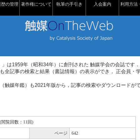
履歴の管理
著作権について
執筆の手引き
入会案内
利用方法・
talysis）」は1959年（昭和34年）に創刊された 触媒学会の会誌です．
も全記事の検索と結果（書誌情報）の表示ができ， 正会員・
（触媒年鑑）も2021年版から，記事の検索やダウンロードが
KB(閲覧回数：11回)
ページ
642