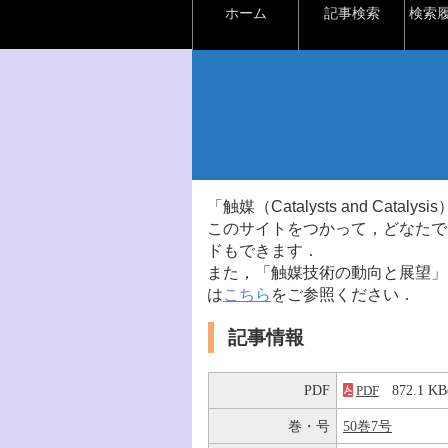
ホーム
記事検索
検索
「触媒（Catalysts and Ca
このサイトをつかって，どなたで
ドもできます．
また，「触媒技術の動向と展望」
は
こちら
をご参照ください．
記事情報
PDF
872.1 
PDF
巻・号
50巻7号