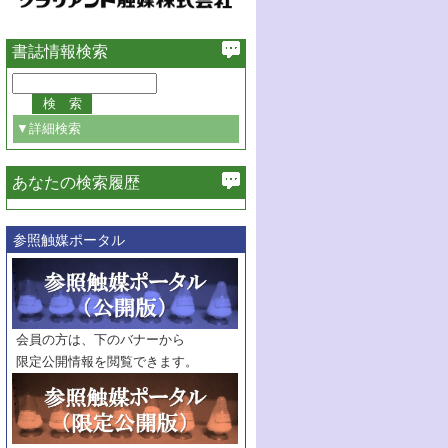
書誌情報検索
▼詳細検索
あなたの検索履歴
必ず含む
参照触媒ポータル
巻・号指定
巻
号
範囲指定
巻
号～
巻
会員の方は、下のバナーから
号
限定公開情報を閲覧できます。
触媒年鑑
年度
記事種別
マーク：
マークあり