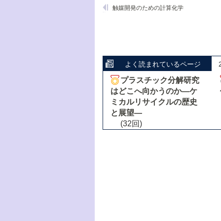
触媒開発のための計算化学
よく読まれているページ
プラスチック分解研究
はどこへ向かうのか―ケ
ミカルリサイクルの歴史
と展望―
(32回)