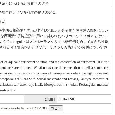
学反応における計算化学の進歩
子集合体とメソ多孔体の構造の関係
賢治
基本的な相挙動と界面活性剤の HLB と分子集合体構造の関係につい
ラルな界面活性剤を型剤に用いて得られたヘリカルなメソポアを持つメ
や Rectangular 型メソポーラスシリカの研究例を通じて界面活性剤
成される分子集合構造とメソポーラスシリカ構造との関係について述
or of aqueous surfactant solution and the correlation of surfactant HLB to t
structures are outlined. We also describe the correlation of self-assembled st
tant systems to the mesostructures of mesopo- rous silica through the recent
mesoporous sili- cas with helical mesopore and rectangular-type mesostruct
urfactant self-assembly, HLB, Mesoporous ma- terial, Rectangular mesostr
sostructure
公開日
2016-12-01
nl/pageview?articlecd=5007064200j