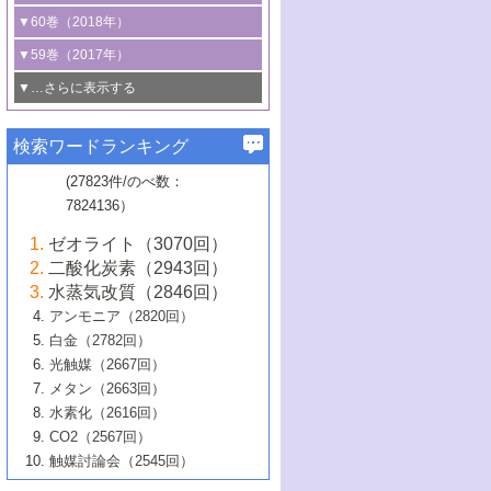
3号 CO
の排出削減および有効活用のた
タリゼーション
2
3号 特殊反応場を利用した触媒的分子変
る非貴金属触媒の研究動向
線を利用した触媒解析技術の最先端
1号 物質移動制御に着目した触媒プロセ
▼60巻（2018年）
4号 格子酸素・格子酸素欠陥を利用した
めの触媒技術
換反応
2号 機能化学品製造に資するクリーンな
ス開発
5号 ゼオライトの合成と応用における研
5号 単原子触媒
触媒反応
1号 固体酸触媒の最新の研究動向
▼59巻（2017年）
触媒的酸化反応
4号 若手による情報発信企画～とびたて
4号 多孔質材料を用いた触媒の新展開
究動向
2号 CO
フリー水素サプライチェーンに
2
6号 参照触媒委員会からのお知らせ
5号 生体触媒によるエネルギー変換反応
2号 二酸化炭素からの有用化学品合成
1号 いたるところに，触媒
▼…さらに表示する
若き触媒の研究者たち～（1）
3号 水処理のための触媒化学
5号 情報学的手法を用いた触媒開発
6号 ヘテロ接合界面
関わる触媒開発動向
B号 第133回触媒討論会（2023年）
6号 窒素とリンの循環のための触媒・機
3号 ナノ粒子・クラスター触媒の最前線
2号 機能性材料の局所構造解析のための
5号 若手による情報発信企画～とびたて
▼58巻（2016年）
4号 光触媒を用いた水分解の最新の研究
6号 カーボンニュートラルに向けた電解
B号 第135回触媒討論会（2025年）
3号 精密高分子合成に関する最近の研究
能性材料
最先端技術
検索ワードランキング
4号 60周年記念企画
若き触媒の研究者たち～（2）
動向
技術
1号 ユニークな構造の高分子を生み出す触
▼57巻（2015年）
動向
B号 第131回触媒討論会（2023年）
3号 無機分離膜材料の開発と触媒反応プ
5号 進化するゼオライト合成技術
6号 石油のノーブル・ユースを志向した
媒技術
(27823件/のべ数：
5号 次世代の触媒プロセスを支えるマイ
B号 第127回触媒討論会（2021年・オン
1号 水素キャリアにかかわる触媒技術の新
4号 バイオマス化成品製造のための触媒
▼56巻（2014年）
ロセスへの適用
触媒技術
7824136）
クロ波
6号 非貴金属系触媒における電気化学的
ライン開催(Zoom)のみ）
2号 リグニンからの化成品製造に向けた触
展開
技術
1号 特殊環境場を利用した材料合成
▼55巻（2013年）
4号 触媒研究における計算科学の利用
酸素還元反応
B号 第129回触媒討論会（2022年・京都
媒技術
6号 メタン転換技術の最新動向
ゼオライト（3070回）
2号 石油精製用触媒の最近の進展
5号 固体触媒による含窒素有機化合物変
2号 光触媒反応機構に関する最新の研究動
1号 高耐久性燃料電池システム用触媒にお
大学：オンライン・対面開催）
▼54巻（2012年）
5号 水素のふるまいを解き明かす最先端
B号 第121回触媒討論会（2018年・東京
3号 触媒研究の最先端～とびたて若き研究
二酸化炭素（2943回）
B号 第125回触媒討論会（2020年・工学
換の最前線
3号 固体酸化物形燃料電池（SOFC）におけ
向
ける新展開
研究
大学）
1号 規則性多孔体の利用技術における最近
▼53巻（2011年）
者たち～（1）
水蒸気改質（2846回）
院大学）
るアノード触媒上での燃料直接改質技術
6号 貴金属使用量低減に向けた自動車排
3号 固体高分子形燃料電池カソード触媒の
2号 リビングラジカル重合の最近の動向
6号 低級アルカンの有効利用のための触
の進歩
アンモニア（2820回）
4号 触媒研究の最先端～とびたて若き研究
1号 金属学から見る合金触媒の新展開
▼52巻（2010年）
ガス浄化触媒の開発
4号 コアシェル構造の制御による触媒機能
開発動向
媒技術
白金（2782回）
3号 天然ガスの化学工業的展開に関する触
2号 第109回触媒討論会
者たち～（2）
2号 第107回触媒討論会
の向上
1号 触媒の劣化対策と長寿命触媒開発
B号 第123回触媒討論会（2019年・大阪
▼51巻（2009年）
4号 人工光合成に向けた近年のアプローチ
光触媒（2667回）
媒技術
B号 第119回触媒討論会（2017年・首都
3号 貴金属低減技術の最新動向
5号 触媒研究の最先端～とびたて若き研究
市立大学）
3号 触媒のその場観察法の進歩（１）
5号 工業触媒およびその周辺技術の最近の
2号 第105回触媒討論会
1号 炭素材料－熱い注目を集める材料－
▼50巻（2008年）
メタン（2663回）
大学東京）
5号 未利用熱エネルギーの有効活用に貢献
4号 貴金属触媒の精密構造制御とその活用
者たち～（3）
4号 貴金属代替技術の最新動向
進歩
水素化（2616回）
4号 触媒のその場観察法の進歩（２）
3号 ナノ構造が拓く新機能
する触媒技術
2号 第103回触媒討論会
1号 触媒化学と学会のこの10年，半世紀，
▼49巻（2007年）
5号 バイオマス化成品製造のための固体触
6号 イオニクス材料と燃料電池・電解合成
5号 光触媒による物質変換反応の新展開
CO2（2567回）
6号 ナノシート
5号 不活性結合の触媒的活性化による有機
そして未来
4号 活性サイトおよびその環境の精密な設
6号 ポリオキソメタレート
3号 環境浄化用光触媒の現状と課題
媒の開発
1号 含フッ素化合物の合成と触媒
▼48巻（2006年）
の最新の研究動向
触媒討論会（2545回）
6号 グラフェン
合成
B号 第115回触媒討論会（2015年・成蹊大
計による触媒の高機能化
2号 第101回触媒討論会
B号 第113回触媒討論会（2014年・ロワジ
4号 水素社会の実現に向けた水素製造・貯
6号 ナノ空間─吸着状態解析から新機能開拓
2号 第99回触媒討論会
B号 第117回触媒討論会（2016年・大阪府
1号 固体酸触媒の最近の進歩
▼47巻（2005年）