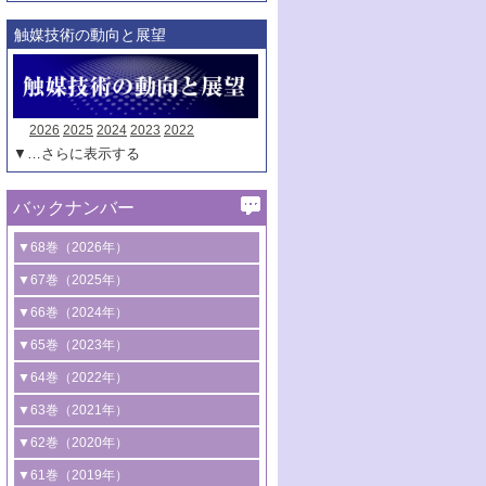
触媒技術の動向と展望
2026
2025
2024
2023
2022
▼…さらに表示する
バックナンバー
▼68巻（2026年）
1号 過酸化水素合成に関する研究動向
▼67巻（2025年）
2号 コンピューター技術により加速する
1号 CO
水素化によるグリーン燃料/グリ
▼66巻（2024年）
2
触媒開発
ーンケミカル製造
1号 低次元ナノ構造を有する触媒材料
▼65巻（2023年）
3号 有機分子変換やCO
資源化のための
2
2号 水素製造のための水分解技術に関す
2号 規制反応場を活用した固体触媒研究
1号 炭素が関わる触媒機能
▼64巻（2022年）
光触媒に関する最近の研究
る最近の研究
の新展開
2号 プラスチックケミカルリサイクルの
1号 合成ガス製造とCOを用いるケミカル
▼63巻（2021年）
B号 第137回触媒討論会（2026年）
3号 オレフィン系樹脂の精密合成に関す
3号 未踏分子変換を目指した酸化触媒プ
ための触媒技術
ズ合成の最新動向
1号 金触媒の新展開
▼62巻（2020年）
る最新技術
ロセスの最前線
3号 非酸化物系金属化合物を基盤とした
2号 化学品合成のための合金触媒開発
2号 ペロブスカイト
1号 触媒設計を拓く欠陥構造のキャラク
▼61巻（2019年）
4号 アルコール類の効率的変換を実現す
4号 シンクロトロン放射光および中性子
触媒材料の開発