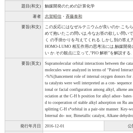
題目(和文)
触媒開発のための計算化学
著者
志賀昭信
・
斉藤泰和
要旨(和文)
この反応にはなぜルテニウムが良いのか.こちら
めて抱いたこの問いは,今なお答の欲しい問いで
く の手掛かりを与えてくれる.しかし別の答え
HOMO-LUMO 相互作用の思考法には,触媒
い か.その観点に立って,“PIO 解析”を解説する.
要旨(英文)
Supramolecular orbital interactions between the catal
molecules were analyzed in terms of “Paired Interac
-%%||hancement role of internal oxygen donors for 
ta catalysts were well interpreted as a con- sequence
ional or facial configuration among alkyl, alkene a
ociation at the C-H b position for alkyl adsor- bates
d to cooperation of stable alkyl adsorption on Ru an
splitting C-H s*orbital in a pair-site manner. Key-wo
Internal do- nor, Bimetallic catalyst, Alkane dehydr
発行年月日
2016-12-01
公