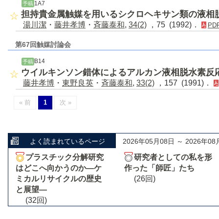
1A7
予稿
担持貴金属触媒を用いるシクロヘキサン類の液相
湯川潔
・
藤井孝博
・
斉藤泰和
,
34(2)
，75 (1992)．
PD
第67回触媒討論会
B14
予稿
ウイルキンソン錯体によるアルカン液相脱水素反
藤井孝博
・
東野良英
・
斉藤泰和
,
33(2)
，157 (1991)．
« 前
1
次 »
よく読まれているページ
2026年05月08日 ～ 2026年08
プラスチック分解研究
研究者としての私を形
はどこへ向かうのか―ケ
作った「師匠」たち
ミカルリサイクルの歴史
(26回)
と展望―
(32回)