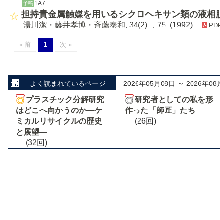
1A7
予稿
担持貴金属触媒を用いるシクロヘキサン類の液相
湯川潔
・
藤井孝博
・
斉藤泰和
,
34(2)
，75 (1992)．
PD
« 前
1
次 »
よく読まれているページ
2026年05月08日 ～ 2026年08
プラスチック分解研究
研究者としての私を形
はどこへ向かうのか―ケ
作った「師匠」たち
ミカルリサイクルの歴史
(26回)
と展望―
(32回)