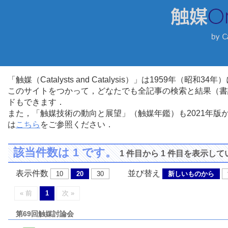
「触媒（Catalysts and Catalysis）」は1959年（昭
このサイトをつかって，どなたでも全記事の検索と結果（書
ドもできます．
また，「触媒技術の動向と展望」（触媒年鑑）も2021年
は
こちら
をご参照ください．
該当件数は 1 です。
1 件目から 1 件目を表示し
表示件数
並び替え
10
20
30
新しいものから
« 前
1
次 »
第69回触媒討論会