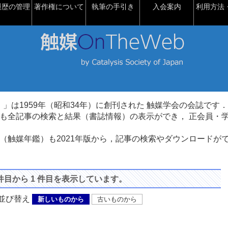
履歴の管理
著作権について
執筆の手引き
入会案内
利用方法・
talysis）」は1959年（昭和34年）に創刊された 触媒学会の会誌です．
も全記事の検索と結果（書誌情報）の表示ができ， 正会員・
（触媒年鑑）も2021年版から，記事の検索やダウンロードが
 件目から 1 件目を表示しています。
び替え
新しいものから
古いものから