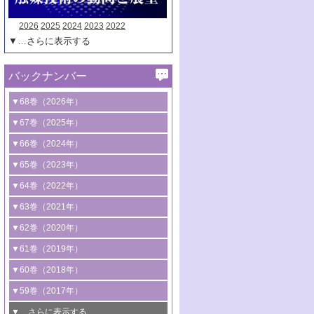
2026
2025
2024
2023
2022
▼…さらに表示する
バックナンバー
▼68巻（2026年）
1号 過酸化水素合成に関する研究動向
▼67巻（2025年）
2号 コンピューター技術により加速する
1号 CO
水素化によるグリーン燃料/グリ
▼66巻（2024年）
2
触媒開発
ーンケミカル製造
1号 低次元ナノ構造を有する触媒材料
▼65巻（2023年）
3号 有機分子変換やCO
資源化のための
2
2号 水素製造のための水分解技術に関す
2号 規制反応場を活用した固体触媒研究
1号 炭素が関わる触媒機能
▼64巻（2022年）
光触媒に関する最近の研究
る最近の研究
の新展開
2号 プラスチックケミカルリサイクルの
1号 合成ガス製造とCOを用いるケミカル
▼63巻（2021年）
B号 第137回触媒討論会（2026年）
3号 オレフィン系樹脂の精密合成に関す
3号 未踏分子変換を目指した酸化触媒プ
ための触媒技術
ズ合成の最新動向
1号 金触媒の新展開
▼62巻（2020年）
る最新技術
ロセスの最前線
3号 非酸化物系金属化合物を基盤とした
2号 化学品合成のための合金触媒開発
2号 ペロブスカイト
1号 触媒設計を拓く欠陥構造のキャラク
▼61巻（2019年）
4号 アルコール類の効率的変換を実現す
4号 シンクロトロン放射光および中性子
触媒材料の開発
3号 CO
の排出削減および有効活用のた
タリゼーション
2
3号 特殊反応場を利用した触媒的分子変
る非貴金属触媒の研究動向
線を利用した触媒解析技術の最先端
1号 物質移動制御に着目した触媒プロセ
▼60巻（2018年）
4号 格子酸素・格子酸素欠陥を利用した
めの触媒技術
換反応
2号 機能化学品製造に資するクリーンな
ス開発
5号 ゼオライトの合成と応用における研
5号 単原子触媒
触媒反応
1号 固体酸触媒の最新の研究動向
▼59巻（2017年）
触媒的酸化反応
4号 若手による情報発信企画～とびたて
4号 多孔質材料を用いた触媒の新展開
究動向
2号 CO
フリー水素サプライチェーンに
2
6号 参照触媒委員会からのお知らせ
5号 生体触媒によるエネルギー変換反応
2号 二酸化炭素からの有用化学品合成
1号 いたるところに，触媒
▼…さらに表示する