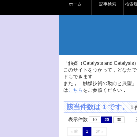
ホーム
記事検索
検索
「触媒（Catalysts and Ca
このサイトをつかって，どなたで
ドもできます．
また，「触媒技術の動向と展望」
は
こちら
をご参照ください．
該当件数は 1 です。
1
表示件数
並
10
20
30
« 前
1
次 »