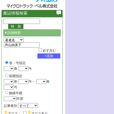
書誌情報検索
▼詳細検索
必ず含む
巻・号指定
巻
号
範囲指定
巻
号～
巻
号
触媒年鑑
年度
記事種別
マーク：
マークあり