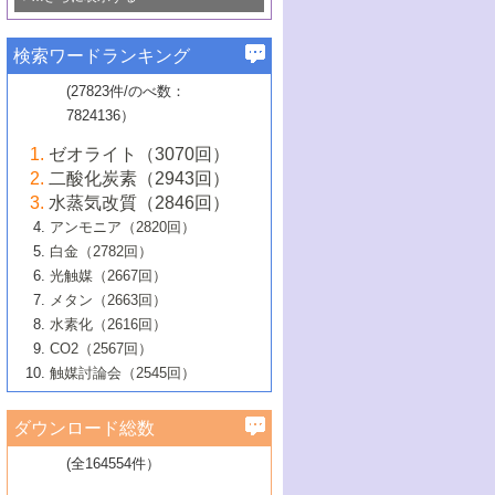
若き触媒の研究者たち～（1）
3号 水処理のための触媒化学
5号 情報学的手法を用いた触媒開発
6号 ヘテロ接合界面
関わる触媒開発動向
B号 第133回触媒討論会（2023年）
6号 窒素とリンの循環のための触媒・機
3号 ナノ粒子・クラスター触媒の最前線
2号 機能性材料の局所構造解析のための
5号 若手による情報発信企画～とびたて
▼58巻（2016年）
4号 光触媒を用いた水分解の最新の研究
6号 カーボンニュートラルに向けた電解
B号 第135回触媒討論会（2025年）
3号 精密高分子合成に関する最近の研究
能性材料
最先端技術
検索ワードランキング
4号 60周年記念企画
若き触媒の研究者たち～（2）
動向
技術
1号 ユニークな構造の高分子を生み出す触
▼57巻（2015年）
動向
B号 第131回触媒討論会（2023年）
3号 無機分離膜材料の開発と触媒反応プ
5号 進化するゼオライト合成技術
6号 石油のノーブル・ユースを志向した
媒技術
(27823件/のべ数：
5号 次世代の触媒プロセスを支えるマイ
B号 第127回触媒討論会（2021年・オン
1号 水素キャリアにかかわる触媒技術の新
4号 バイオマス化成品製造のための触媒
▼56巻（2014年）
ロセスへの適用
触媒技術
7824136）
クロ波
6号 非貴金属系触媒における電気化学的
ライン開催(Zoom)のみ）
2号 リグニンからの化成品製造に向けた触
展開
技術
1号 特殊環境場を利用した材料合成
▼55巻（2013年）
4号 触媒研究における計算科学の利用
酸素還元反応
B号 第129回触媒討論会（2022年・京都
媒技術
6号 メタン転換技術の最新動向
ゼオライト（3070回）
2号 石油精製用触媒の最近の進展
5号 固体触媒による含窒素有機化合物変
2号 光触媒反応機構に関する最新の研究動
1号 高耐久性燃料電池システム用触媒にお
大学：オンライン・対面開催）
▼54巻（2012年）
5号 水素のふるまいを解き明かす最先端
B号 第121回触媒討論会（2018年・東京
3号 触媒研究の最先端～とびたて若き研究
二酸化炭素（2943回）
B号 第125回触媒討論会（2020年・工学
換の最前線
3号 固体酸化物形燃料電池（SOFC）におけ
向
ける新展開
研究
大学）
1号 規則性多孔体の利用技術における最近
▼53巻（2011年）
者たち～（1）
水蒸気改質（2846回）
院大学）
るアノード触媒上での燃料直接改質技術
6号 貴金属使用量低減に向けた自動車排
3号 固体高分子形燃料電池カソード触媒の
2号 リビングラジカル重合の最近の動向
6号 低級アルカンの有効利用のための触
の進歩
アンモニア（2820回）
4号 触媒研究の最先端～とびたて若き研究
1号 金属学から見る合金触媒の新展開
▼52巻（2010年）
ガス浄化触媒の開発
4号 コアシェル構造の制御による触媒機能
開発動向
媒技術
白金（2782回）
3号 天然ガスの化学工業的展開に関する触
2号 第109回触媒討論会
者たち～（2）
2号 第107回触媒討論会
の向上
1号 触媒の劣化対策と長寿命触媒開発
B号 第123回触媒討論会（2019年・大阪
▼51巻（2009年）
4号 人工光合成に向けた近年のアプローチ
光触媒（2667回）
媒技術
B号 第119回触媒討論会（2017年・首都
3号 貴金属低減技術の最新動向
5号 触媒研究の最先端～とびたて若き研究
市立大学）
3号 触媒のその場観察法の進歩（１）
5号 工業触媒およびその周辺技術の最近の
2号 第105回触媒討論会
1号 炭素材料－熱い注目を集める材料－
▼50巻（2008年）
メタン（2663回）
大学東京）
5号 未利用熱エネルギーの有効活用に貢献
4号 貴金属触媒の精密構造制御とその活用
者たち～（3）
4号 貴金属代替技術の最新動向
進歩
水素化（2616回）
4号 触媒のその場観察法の進歩（２）
3号 ナノ構造が拓く新機能
する触媒技術
2号 第103回触媒討論会
1号 触媒化学と学会のこの10年，半世紀，
▼49巻（2007年）
5号 バイオマス化成品製造のための固体触
6号 イオニクス材料と燃料電池・電解合成
5号 光触媒による物質変換反応の新展開
CO2（2567回）
6号 ナノシート
5号 不活性結合の触媒的活性化による有機
そして未来
4号 活性サイトおよびその環境の精密な設
6号 ポリオキソメタレート
3号 環境浄化用光触媒の現状と課題
媒の開発
1号 含フッ素化合物の合成と触媒
▼48巻（2006年）
の最新の研究動向
触媒討論会（2545回）
6号 グラフェン
合成
B号 第115回触媒討論会（2015年・成蹊大
計による触媒の高機能化
2号 第101回触媒討論会
B号 第113回触媒討論会（2014年・ロワジ
4号 水素社会の実現に向けた水素製造・貯
6号 ナノ空間─吸着状態解析から新機能開拓
2号 第99回触媒討論会
B号 第117回触媒討論会（2016年・大阪府
1号 固体酸触媒の最近の進歩
▼47巻（2005年）
学）
7号 水素を利用する化成品合成の新潮流
6号 新しい固体酸触媒技術
5号 触媒を有効に使うための技術
ールホテル豊橋）
蔵技術の進歩
まで─
3号 メソポーラス物質の新展開
立大学）
3号 実用的ファインケミカル合成プロセス
ダウンロード総数
2号 第97回触媒討論会
1号 最近の触媒担体とその効果
▼46巻（2004年）
7号 ゼオライト合成における最近の進歩
6号 第106回触媒討論会
5号 CO
が関わる触媒・材料
B号 第111回触媒討論会（2013年・関西大
4号 錯体を利用したユニークな表面構造の
を実現する触媒
2
3号 リビング重合触媒の最近の展開
2号 第95回触媒討論会
(全164554件）
1号 部分酸化反応触媒の最前線
▼45巻（2003年）
学）
構築と機能
7号 有機分子触媒による精密有機合成
4号 バイオマス活用のための技術開発
6号 第104回触媒討論会
4号 今後の液体燃料を支える触媒技術
3号 化成品を合成するゼオライト触媒
2号 第93回触媒討論会