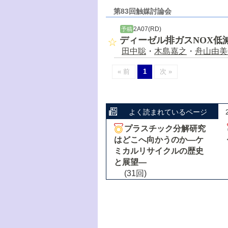
第83回触媒討論会
2A07(RD)
予稿
ディーゼル排ガスNOX低
田中聡
・
木島嘉之
・
舟山由美
« 前
1
次 »
よく読まれているページ
プラスチック分解研究
はどこへ向かうのか―ケ
ミカルリサイクルの歴史
と展望―
(31回)