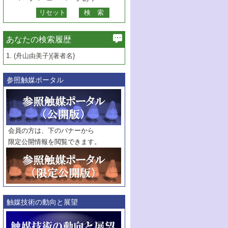
あなたの検索履歴
1.
(舟山由美子){著者名}
参照触媒ポータル
会員の方は、下のバナーから
限定公開情報を閲覧できます。
触媒技術の動向と展望