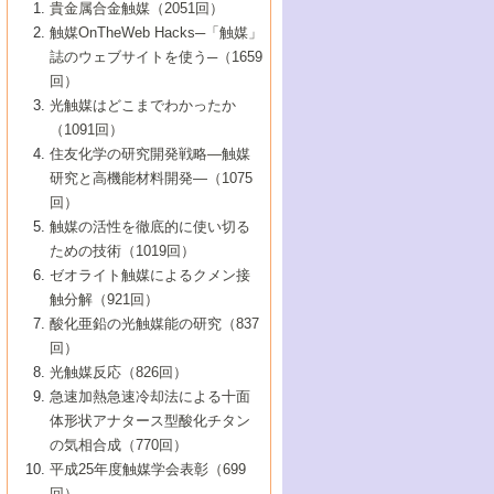
1号 なぜこの触媒が良いのか？
▼44巻（2002年）
貴金属合金触媒（2051回）
5号 若手会員による触媒研究の未来展望1：
8号 高機能化ポリオレフィンに向けた重合
5号 こんな物質，あんな物質―新たな触媒
7号 持続可能社会実現のための触媒および
5号 水素製造・貯蔵のための触媒技術の新
4号 水分解用光触媒材料
3号 特殊エネルギー場の触媒反応
触媒OnTheWeb Hacks─「触媒」
企業編
2号 第91回触媒討論会
触媒の最近の進展
1号 高次制御された触媒の化学
▼43巻（2001年）
の可能性―
触媒関連技術
しい展開
誌のウェブサイトを使う─（1659
5号 時間分解分光の進歩と応用
4号 生体内における金属の触媒作用
6号 第102回触媒討論会
3号 最近の自動車排ガス処理技術
2号 第89回触媒討論会
1号 グリーンケミストリーと触媒
▼42巻（2000年）
6号 第100回触媒討論会
8号 未来を拓く金属錯体
回）
6号 第98回触媒討論会
6号 第96回触媒討論会
5号 ファインケミカルズの展開に寄与する
7号 触媒・化学反応における計算化学の進
4号 触媒研究の現状と将来─第90回触媒討論
3号 触媒を利用した電気化学の新展開
2号 第87回触媒討論会特集号
1号 触媒反応工学の明日を拓く
▼41巻（1999年）
7号 『結晶の化学』を活かした触媒研究
光触媒はどこまでわかったか
7号 基礎化学品製造の触媒技術
触媒
歩
会Aから
7号 未来型金属錯体触媒開発への展望
4号 ナノ材料の調製と機能化
（1091回）
3号 生体触媒とバイオプロセス
2号 第85回触媒討論会
8号 イオン液体の応用
1号 孔、穴、あな?-特異な空間とその利用-
▼40巻（1998年）
8号 多機能型リアクター
6号 第94回触媒討論会
8号 若手研究者による触媒研究の未来展望
5号 基礎化学品製造の触媒技術
8号 超臨界流体を用いた化学プロセスの新
住友化学の研究開発戦略―触媒
5号 こんな触媒が欲しい
4号 水素製造・利用の触媒化学
3号 反応ダイナミクス
2号 第83回触媒討論会
1号 創立40周年記念・触媒化学この10年の
▼39巻（1997年）
2：大学・研究所編
展開
研究と高機能材料開発―（1075
7号 サブナノレベルでみた新しい表面現象
6号 第92回触媒討論会
6号 第90回触媒討論会
5号 触媒研究における新しい切り口：コン
進展と21世紀への提言/創立40周年記念・触
4号 超臨界流体の触媒反応への応用
3号 均一系触媒反応最前線
1号 均一系と不均一系触媒反応-その特徴と
回）
▼38巻（1996年）
8号 オレフィン重合触媒の新たな展
7号 基礎化学品製造の触媒技術
ビナトリアルケミストリー
媒学会この10年の歩みとこれから/創立40周
7号 触媒研究と学術雑誌/情報
5号 触媒のおもしろさをどのように伝える
接点
触媒の活性を徹底的に使い切る
4号 実用炭素材料の新展開
1号 触媒の構造と触媒作用/C1化学を中心と
▼37巻（1995年）
年記念・記録は語る
8号 資源の循環と触媒技術
6号 第88回触媒討論会特集号
か
ための技術（1019回）
8号 若い世代からみた触媒化学の現状と未
2号 第79回触媒討論会
5号 研究の方法論を考える
する21世紀への触媒
1号 ファインケミカルズと固体触媒
▼36巻（1994年）
2号 第81回触媒討論会
ゼオライト触媒によるクメン接
来
7号 企業における触媒研究のブレークスル
6号 第86回触媒討論会
3号 最新NO除去触媒の実用化研究
6号 第84回触媒討論会
2号 第77回触媒討論会
2号 第75回触媒討論会
触分解（921回）
1号 電気化学と触媒
▼35巻（1993年）
ー
3号 計算機触媒化学へのさそい
7号 水素化精製触媒の新しい展開
4号 新しい反応場を目指した触媒調製
7号 機能性金属材料と触媒
3号 オリンピックメダル:金・銀・銅はどん
酸化亜鉛の光触媒能の研究（837
3号 希土類を利用した触媒
2号 第73回触媒討論会
8号 この材料を触媒として使ってみません
4号 触媒劣化の制御と予測
1号 工業触媒開発マニュアル―探索から工
▼34巻（1992年）
8号 新しい反応性と機能性を目指した金属
な触媒作用を示すか
回）
5号 反応・分離技術の新しい展開
8号 触媒研究へのNMRの応用と展望
か？
業化まで
4号 触媒とリサイクル
3号 C4化学の展開
5号 最新の実用プロセスと触媒
クラスタ-化学
1号 インパクトを与えたこの研究
▼33巻（1991年）
光触媒反応（826回）
4号 触媒作用における機能の複合化
6号 第80回触媒討論会
2号 第71回触媒討論会
5号 エネルギー変換触媒
4号 《通常号》
6号 第82回触媒討論会
急速加熱急速冷却法による十面
2号 第69回触媒討論会
1号 触媒プロセス開発マニュアル―探索か
▼32巻（1990年）
5号 未来を拓け！若手研究者
7号 無機―有機ハイブリッド材料の新展開
3号 研究開発のうらおもて―着想と展開
体形状アナタース型酸化チタン
6号 第76回触媒討論会
5号 《通常号》
ら工業化まで，知っておきたいこと PartII
7号 ナノ構造体の化学
3号 ケミカルズ合成触媒―新しい展開と応
1号 21世紀に向けて触媒研究の飛躍をめざ
▼31巻（1989年）
6号 第78回触媒討論会
8号 AFMでみる世界
の気相合成（770回）
4号 触媒劣化と寿命の予測
7号 表面吸着相の新しい展開
用
6号 第74回触媒討論会
2号 第67回触媒討論会
8号 あの反応は今
す―触媒化学の裾野を広げよう
1号 情報科学と反応設計・材料設計
▼30巻（1988年）
7号 ダイナミックな領域への触媒研究の展
平成25年度触媒学会表彰（699
5号 環境に優しい触媒
8号 マイクロポーラス・クリスタル触媒の
4号 触媒調製の科学と技術の最前線
7号 半導体光触媒の基礎と広がり
3号 光触媒
2号 第65回触媒討論会
開/C1化学を中心とする21世紀への触媒
回）