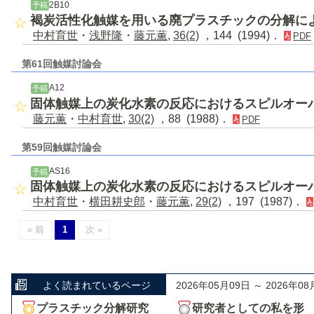
2B10
予稿
褐炭活性化触媒を用いる廃プラスチックの分解に
中村育世
・
浅野隆
・
藤元薫
,
36(2)
，144 (1994)．
PDF
第61回触媒討論会
A12
予稿
固体触媒上の炭化水素の反応におけるスピルオー
藤元薫
・
中村育世
,
30(2)
，88 (1988)．
PDF
第59回触媒討論会
AS16
予稿
固体触媒上の炭化水素の反応におけるスピルオー
中村育世
・
横田耕史郎
・
藤元薫
,
29(2)
，197 (1987)．
« 前
1
次 »
よく読まれているページ
2026年05月09日 ～ 2026年08
プラスチック分解研究
研究者としての私を形