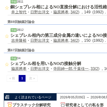
2B11
予稿
銅シェブレル相によるNO直接分解における活性
井上智代
・
日野出洋文
・
脇原將孝
,
34(2)
，149 (1992)
第69回触媒討論会
2B12
予稿
シェブレル相内の第三成分金属の違いによるNO
吉井隆裕
・
日野出洋文
・
脇原將孝
,
34(2)
，150 (1992)
第67回触媒討論会
D4
予稿
シェブレル相を用いるNOの接触分解
脇原將孝
・
日野出洋文
・
寺田紳一郎.千葉佳一
,
33(2)
，16
« 前
1
次 »
よく読まれているページ
2026年05月09日 ～ 2026年08
プラスチック分解研究
研究者としての私を形