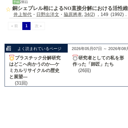
2B11
予稿
銅シェブレル相によるNO直接分解における活性
井上智代
・
日野出洋文
・
脇原將孝
,
34(2)
，149 (1992)
« 前
1
次 »
よく読まれているページ
2026年05月07日 ～ 2026年08
プラスチック分解研究
研究者としての私を形
はどこへ向かうのか―ケ
作った「師匠」たち
ミカルリサイクルの歴史
(26回)
と展望―
(31回)