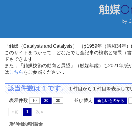
「触媒（Catalysts and Catalysis）」は1959年（昭
このサイトをつかって，どなたでも全記事の検索と結果（書
ドもできます．
また，「触媒技術の動向と展望」（触媒年鑑）も2021年
は
こちら
をご参照ください．
該当件数は 1 です。
1 件目から 1 件目を表示し
表示件数
並び替え
10
20
30
新しいものから
« 前
1
次 »
第69回触媒討論会