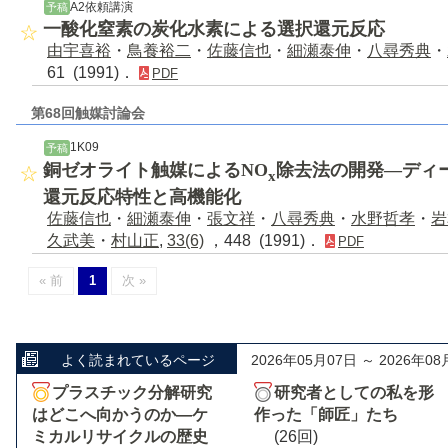
A2依頼講演
予稿
一酸化窒素の炭化水素による選択還元反応
由宇喜裕
・
鳥養裕二
・
佐藤信也
・
細瀬泰伸
・
八尋秀典
・
61 (1991)．
PDF
第68回触媒討論会
1K09
予稿
銅ゼオライト触媒によるNO
除去法の開発―ディ
x
還元反応特性と高機能化
佐藤信也
・
細瀬泰伸
・
張文祥
・
八尋秀典
・
水野哲孝
・
岩
久武美
・
村山正
,
33(6)
，448 (1991)．
PDF
« 前
1
次 »
よく読まれているページ
2026年05月07日 ～ 2026年08
プラスチック分解研究
研究者としての私を形
はどこへ向かうのか―ケ
作った「師匠」たち
ミカルリサイクルの歴史
(26回)