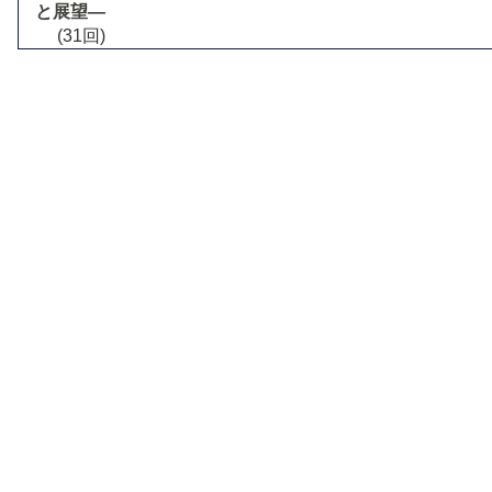
と展望―
(31回)