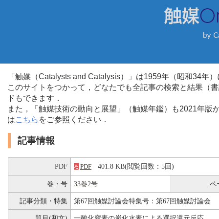
「触媒（Catalysts and Catalysis）」は1959年（昭
このサイトをつかって，どなたでも全記事の検索と結果（書
ドもできます．
また，「触媒技術の動向と展望」（触媒年鑑）も2021年
は
こちら
をご参照ください．
記事情報
PDF
401.8 KB(閲覧回数：5回)
PDF
巻・号
33巻2号
ペ
記事分類・特集
第67回触媒討論会特集号：第67回触媒討論会
題目(和文)
一酸化窒素の炭化水素による選択還元反応