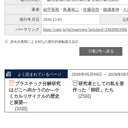
著者
由宇喜裕
・
鳥養裕二
・
佐藤信也
・
細瀬泰伸
・
八
発行年月日
2016-12-01
公
パーマリンク
https://catsj.jp/jnl/pageview?articlecd=3302006100k
炭化水素類によるNO
の選択的接触還元反応
x
33巻2号へ戻る
よく読まれているページ
2026年05月09日 ～ 2026年08
プラスチック分解研究
研究者としての私を形
はどこへ向かうのか―ケ
作った「師匠」たち
ミカルリサイクルの歴史
(25回)
と展望―
(32回)