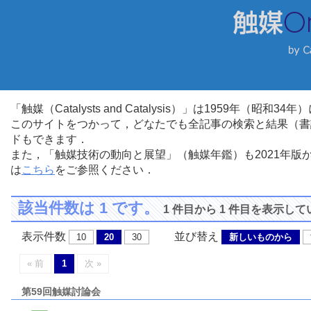
「触媒（Catalysts and Catalysis）」は1959年（昭
このサイトをつかって，どなたでも全記事の検索と結果（書
ドもできます．
また，「触媒技術の動向と展望」（触媒年鑑）も2021年
は
こちら
をご参照ください．
該当件数は 1 です。
1 件目から 1 件目を表示し
表示件数
並び替え
10
20
30
新しいものから
« 前
1
次 »
第59回触媒討論会