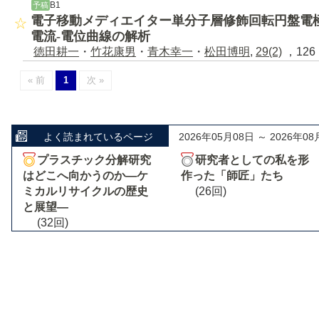
B1
予稿
電子移動メディエイター単分子層修飾回転円盤電
電流‐電位曲線の解析
徳田耕一
・
竹花康男
・
青木幸一
・
松田博明
,
29(2)
，126 
« 前
1
次 »
よく読まれているページ
2026年05月08日 ～ 2026年08
プラスチック分解研究
研究者としての私を形
はどこへ向かうのか―ケ
作った「師匠」たち
ミカルリサイクルの歴史
(26回)
と展望―
(32回)