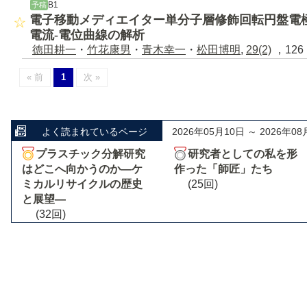
B1
予稿
電子移動メディエイター単分子層修飾回転円盤電
電流‐電位曲線の解析
徳田耕一
・
竹花康男
・
青木幸一
・
松田博明
,
29(2)
，126 
« 前
1
次 »
よく読まれているページ
2026年05月10日 ～ 2026年08
プラスチック分解研究
研究者としての私を形
はどこへ向かうのか―ケ
作った「師匠」たち
ミカルリサイクルの歴史
(25回)
と展望―
(32回)