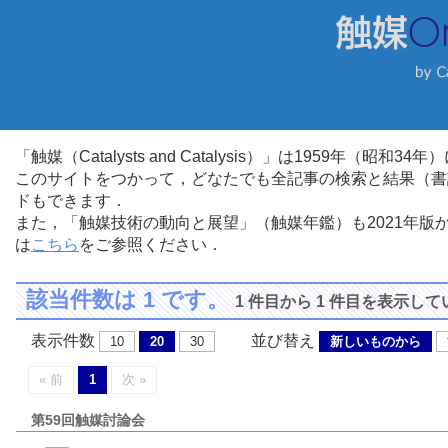
「触媒（Catalysts and Catalysis）」は1959年（昭
このサイトをつかって，どなたでも全記事の検索と結果（書
ドもできます．
また，「触媒技術の動向と展望」（触媒年鑑）も2021年
は
こちら
をご参照ください．
該当件数は 1 です。
1 件目から 1 件目を表示し
表示件数
並び替え
10
20
30
新しいものから
« 前
1
次 »
第59回触媒討論会