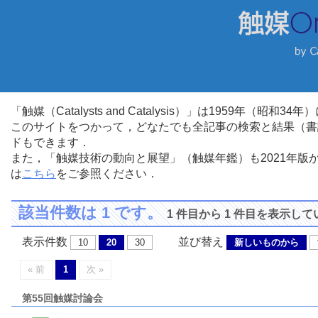
「触媒（Catalysts and Catalysis）」は1959年（昭
このサイトをつかって，どなたでも全記事の検索と結果（書
ドもできます．
また，「触媒技術の動向と展望」（触媒年鑑）も2021年
は
こちら
をご参照ください．
該当件数は 1 です。
1 件目から 1 件目を表示し
表示件数
並び替え
10
20
30
新しいものから
« 前
1
次 »
第55回触媒討論会