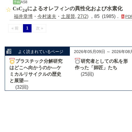
AS8
予稿
CsC
によるオレフィンの異性化および水素化
24
福井章博
・
今村速夫
・
土屋晉
,
27(2)
，85 (1985)．
PD
« 前
1
次 »
よく読まれているページ
2026年05月09日 ～ 2026年08
プラスチック分解研究
研究者としての私を形
はどこへ向かうのか―ケ
作った「師匠」たち
ミカルリサイクルの歴史
(25回)
と展望―
(32回)