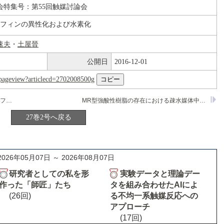
会特集号：第55回触媒討論会
フィンの異性化および水素化
速夫
・
土屋晉
公開日
2016-12-01
nl/pageview?articlecd=2702008500g
粘度鉱物-金属錯体層間化合物によるオレフィンの水素化反応
MR型強酸性樹脂の存在における疎水媒体中のケタジン-ヒドラジン変換
27巻2号へ戻る
2026年05月07日 ～ 2026年08月07日
研究者としての私を形
実験データと理論デー
作った「師匠」たち
タを組み合わせたAIによ
(26回)
る不均一系触媒反応への
アプローチ
(17回)