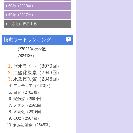
3号 CO
の排出削減および有効活用のた
タリゼーション
2
3号 特殊反応場を利用した触媒的分子変
る非貴金属触媒の研究動向
線を利用した触媒解析技術の最先端
1号 物質移動制御に着目した触媒プロセ
▼60巻（2018年）
4号 格子酸素・格子酸素欠陥を利用した
めの触媒技術
換反応
2号 機能化学品製造に資するクリーンな
ス開発
5号 ゼオライトの合成と応用における研
5号 単原子触媒
触媒反応
1号 固体酸触媒の最新の研究動向
▼59巻（2017年）
触媒的酸化反応
4号 若手による情報発信企画～とびたて
4号 多孔質材料を用いた触媒の新展開
究動向
2号 CO
フリー水素サプライチェーンに
2
6号 参照触媒委員会からのお知らせ
5号 生体触媒によるエネルギー変換反応
2号 二酸化炭素からの有用化学品合成
1号 いたるところに，触媒
▼…さらに表示する
若き触媒の研究者たち～（1）
3号 水処理のための触媒化学
5号 情報学的手法を用いた触媒開発
6号 ヘテロ接合界面
関わる触媒開発動向
B号 第133回触媒討論会（2023年）
6号 窒素とリンの循環のための触媒・機
3号 ナノ粒子・クラスター触媒の最前線
2号 機能性材料の局所構造解析のための
5号 若手による情報発信企画～とびたて
▼58巻（2016年）
4号 光触媒を用いた水分解の最新の研究
6号 カーボンニュートラルに向けた電解
B号 第135回触媒討論会（2025年）
3号 精密高分子合成に関する最近の研究
能性材料
最先端技術
検索ワードランキング
4号 60周年記念企画
若き触媒の研究者たち～（2）
動向
技術
1号 ユニークな構造の高分子を生み出す触
▼57巻（2015年）
動向
B号 第131回触媒討論会（2023年）
3号 無機分離膜材料の開発と触媒反応プ
5号 進化するゼオライト合成技術
6号 石油のノーブル・ユースを志向した
媒技術
(27823件/のべ数：
5号 次世代の触媒プロセスを支えるマイ
B号 第127回触媒討論会（2021年・オン
1号 水素キャリアにかかわる触媒技術の新
4号 バイオマス化成品製造のための触媒
▼56巻（2014年）
ロセスへの適用
触媒技術
7824136）
クロ波
6号 非貴金属系触媒における電気化学的
ライン開催(Zoom)のみ）
2号 リグニンからの化成品製造に向けた触
展開
技術
1号 特殊環境場を利用した材料合成
▼55巻（2013年）
4号 触媒研究における計算科学の利用
酸素還元反応
B号 第129回触媒討論会（2022年・京都
媒技術
6号 メタン転換技術の最新動向
ゼオライト（3070回）
2号 石油精製用触媒の最近の進展
5号 固体触媒による含窒素有機化合物変
2号 光触媒反応機構に関する最新の研究動
1号 高耐久性燃料電池システム用触媒にお
大学：オンライン・対面開催）
▼54巻（2012年）
5号 水素のふるまいを解き明かす最先端
B号 第121回触媒討論会（2018年・東京
3号 触媒研究の最先端～とびたて若き研究
二酸化炭素（2943回）
B号 第125回触媒討論会（2020年・工学
換の最前線
3号 固体酸化物形燃料電池（SOFC）におけ
向
ける新展開
研究
大学）
1号 規則性多孔体の利用技術における最近
▼53巻（2011年）
者たち～（1）
水蒸気改質（2846回）
院大学）
るアノード触媒上での燃料直接改質技術
6号 貴金属使用量低減に向けた自動車排
3号 固体高分子形燃料電池カソード触媒の
2号 リビングラジカル重合の最近の動向
6号 低級アルカンの有効利用のための触
の進歩
アンモニア（2820回）
4号 触媒研究の最先端～とびたて若き研究
1号 金属学から見る合金触媒の新展開
▼52巻（2010年）
ガス浄化触媒の開発
4号 コアシェル構造の制御による触媒機能
開発動向
媒技術
白金（2782回）
3号 天然ガスの化学工業的展開に関する触
2号 第109回触媒討論会
者たち～（2）
2号 第107回触媒討論会
の向上
1号 触媒の劣化対策と長寿命触媒開発
B号 第123回触媒討論会（2019年・大阪
▼51巻（2009年）
4号 人工光合成に向けた近年のアプローチ
光触媒（2667回）
媒技術
B号 第119回触媒討論会（2017年・首都
3号 貴金属低減技術の最新動向
5号 触媒研究の最先端～とびたて若き研究
市立大学）
3号 触媒のその場観察法の進歩（１）
5号 工業触媒およびその周辺技術の最近の
2号 第105回触媒討論会
1号 炭素材料－熱い注目を集める材料－
▼50巻（2008年）
メタン（2663回）
大学東京）
5号 未利用熱エネルギーの有効活用に貢献
4号 貴金属触媒の精密構造制御とその活用
者たち～（3）
4号 貴金属代替技術の最新動向
進歩
水素化（2616回）
4号 触媒のその場観察法の進歩（２）
3号 ナノ構造が拓く新機能
する触媒技術
2号 第103回触媒討論会
1号 触媒化学と学会のこの10年，半世紀，
▼49巻（2007年）
5号 バイオマス化成品製造のための固体触
6号 イオニクス材料と燃料電池・電解合成
5号 光触媒による物質変換反応の新展開
CO2（2567回）
6号 ナノシート
5号 不活性結合の触媒的活性化による有機
そして未来
4号 活性サイトおよびその環境の精密な設
6号 ポリオキソメタレート
3号 環境浄化用光触媒の現状と課題
媒の開発
1号 含フッ素化合物の合成と触媒
▼48巻（2006年）
の最新の研究動向
触媒討論会（2545回）
6号 グラフェン
合成
B号 第115回触媒討論会（2015年・成蹊大
計による触媒の高機能化
2号 第101回触媒討論会
B号 第113回触媒討論会（2014年・ロワジ
4号 水素社会の実現に向けた水素製造・貯
6号 ナノ空間─吸着状態解析から新機能開拓
2号 第99回触媒討論会
B号 第117回触媒討論会（2016年・大阪府
1号 固体酸触媒の最近の進歩
▼47巻（2005年）