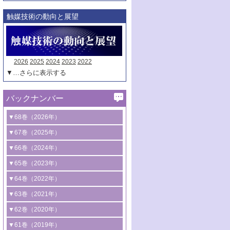
触媒技術の動向と展望
2026
2025
2024
2023
2022
▼…さらに表示する
バックナンバー
▼68巻（2026年）
1号 過酸化水素合成に関する研究動向
▼67巻（2025年）
2号 コンピューター技術により加速する
1号 CO
水素化によるグリーン燃料/グリ
▼66巻（2024年）
2
触媒開発
ーンケミカル製造
1号 低次元ナノ構造を有する触媒材料
▼65巻（2023年）
3号 有機分子変換やCO
資源化のための
2
2号 水素製造のための水分解技術に関す
2号 規制反応場を活用した固体触媒研究
1号 炭素が関わる触媒機能
▼64巻（2022年）
光触媒に関する最近の研究
る最近の研究
の新展開
2号 プラスチックケミカルリサイクルの
1号 合成ガス製造とCOを用いるケミカル
▼63巻（2021年）
B号 第137回触媒討論会（2026年）
3号 オレフィン系樹脂の精密合成に関す
3号 未踏分子変換を目指した酸化触媒プ
ための触媒技術
ズ合成の最新動向
1号 金触媒の新展開
▼62巻（2020年）
る最新技術
ロセスの最前線
3号 非酸化物系金属化合物を基盤とした
2号 化学品合成のための合金触媒開発
2号 ペロブスカイト
1号 触媒設計を拓く欠陥構造のキャラク
▼61巻（2019年）
4号 アルコール類の効率的変換を実現す
4号 シンクロトロン放射光および中性子
触媒材料の開発