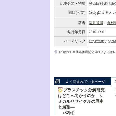
記事分類・特集
第55回触媒討論
題目(和文)
CsC
によるオレ
24
著者
福井章博
・
今村
発行年月日
2016-12-01
パーマリンク
https://catsj.jp/j
よく読まれているページ
プラスチック分解研究
はどこへ向かうのか―ケ
ミカルリサイクルの歴史
と展望―
(32回)