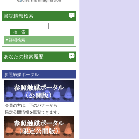
書誌情報検索
▼詳細検索
あなたの検索履歴
必ず含む
参照触媒ポータル
巻・号指定
巻
号
範囲指定
巻
号～
巻
会員の方は、下のバナーから
号
限定公開情報を閲覧できます。
触媒年鑑
年度
記事種別
マーク：
マークあり