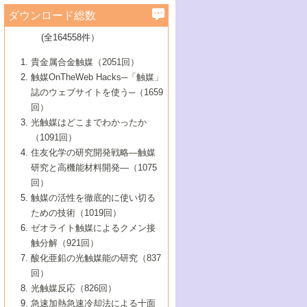
学）
7号 水素を利用する化成品合成の新潮流
6号 新しい固体酸触媒技術
5号 触媒を有効に使うための技術
ールホテル豊橋）
蔵技術の進歩
まで─
3号 メソポーラス物質の新展開
立大学）
3号 実用的ファインケミカル合成プロセス
ダウンロード総数
2号 第97回触媒討論会
1号 最近の触媒担体とその効果
▼46巻（2004年）
7号 ゼオライト合成における最近の進歩
6号 第106回触媒討論会
5号 CO
が関わる触媒・材料
B号 第111回触媒討論会（2013年・関西大
4号 錯体を利用したユニークな表面構造の
を実現する触媒
2
3号 リビング重合触媒の最近の展開
2号 第95回触媒討論会
(全164558件）
1号 部分酸化反応触媒の最前線
▼45巻（2003年）
学）
構築と機能
7号 有機分子触媒による精密有機合成
4号 バイオマス活用のための技術開発
6号 第104回触媒討論会
4号 今後の液体燃料を支える触媒技術
3号 化成品を合成するゼオライト触媒
2号 第93回触媒討論会
1号 なぜこの触媒が良いのか？
▼44巻（2002年）
貴金属合金触媒（2051回）
5号 若手会員による触媒研究の未来展望1：
8号 高機能化ポリオレフィンに向けた重合
5号 こんな物質，あんな物質―新たな触媒
7号 持続可能社会実現のための触媒および
5号 水素製造・貯蔵のための触媒技術の新
4号 水分解用光触媒材料
3号 特殊エネルギー場の触媒反応
触媒OnTheWeb Hacks─「触媒」
企業編
2号 第91回触媒討論会
触媒の最近の進展
1号 高次制御された触媒の化学
▼43巻（2001年）
の可能性―
触媒関連技術
しい展開
誌のウェブサイトを使う─（1659
5号 時間分解分光の進歩と応用
4号 生体内における金属の触媒作用
6号 第102回触媒討論会
3号 最近の自動車排ガス処理技術
2号 第89回触媒討論会
1号 グリーンケミストリーと触媒
▼42巻（2000年）
6号 第100回触媒討論会
8号 未来を拓く金属錯体
回）
6号 第98回触媒討論会
6号 第96回触媒討論会
5号 ファインケミカルズの展開に寄与する
7号 触媒・化学反応における計算化学の進
4号 触媒研究の現状と将来─第90回触媒討論
3号 触媒を利用した電気化学の新展開
2号 第87回触媒討論会特集号
1号 触媒反応工学の明日を拓く
▼41巻（1999年）
7号 『結晶の化学』を活かした触媒研究
光触媒はどこまでわかったか
7号 基礎化学品製造の触媒技術
触媒
歩
会Aから
7号 未来型金属錯体触媒開発への展望
4号 ナノ材料の調製と機能化
（1091回）
3号 生体触媒とバイオプロセス
2号 第85回触媒討論会
8号 イオン液体の応用
1号 孔、穴、あな?-特異な空間とその利用-
▼40巻（1998年）
8号 多機能型リアクター
6号 第94回触媒討論会
8号 若手研究者による触媒研究の未来展望
5号 基礎化学品製造の触媒技術
8号 超臨界流体を用いた化学プロセスの新
住友化学の研究開発戦略―触媒
5号 こんな触媒が欲しい
4号 水素製造・利用の触媒化学
3号 反応ダイナミクス
2号 第83回触媒討論会
1号 創立40周年記念・触媒化学この10年の
▼39巻（1997年）
2：大学・研究所編
展開
研究と高機能材料開発―（1075
7号 サブナノレベルでみた新しい表面現象
6号 第92回触媒討論会
6号 第90回触媒討論会
5号 触媒研究における新しい切り口：コン
進展と21世紀への提言/創立40周年記念・触
4号 超臨界流体の触媒反応への応用
3号 均一系触媒反応最前線
1号 均一系と不均一系触媒反応-その特徴と
回）
▼38巻（1996年）
8号 オレフィン重合触媒の新たな展
7号 基礎化学品製造の触媒技術
ビナトリアルケミストリー
媒学会この10年の歩みとこれから/創立40周
7号 触媒研究と学術雑誌/情報
5号 触媒のおもしろさをどのように伝える
接点
触媒の活性を徹底的に使い切る
4号 実用炭素材料の新展開
1号 触媒の構造と触媒作用/C1化学を中心と
▼37巻（1995年）
年記念・記録は語る
8号 資源の循環と触媒技術
6号 第88回触媒討論会特集号
か
ための技術（1019回）
8号 若い世代からみた触媒化学の現状と未
2号 第79回触媒討論会
5号 研究の方法論を考える
する21世紀への触媒
1号 ファインケミカルズと固体触媒
▼36巻（1994年）
2号 第81回触媒討論会
ゼオライト触媒によるクメン接
来
7号 企業における触媒研究のブレークスル
6号 第86回触媒討論会
3号 最新NO除去触媒の実用化研究
6号 第84回触媒討論会
2号 第77回触媒討論会
2号 第75回触媒討論会
触分解（921回）
1号 電気化学と触媒
▼35巻（1993年）
ー
3号 計算機触媒化学へのさそい
7号 水素化精製触媒の新しい展開
4号 新しい反応場を目指した触媒調製
7号 機能性金属材料と触媒
3号 オリンピックメダル:金・銀・銅はどん
酸化亜鉛の光触媒能の研究（837
3号 希土類を利用した触媒
2号 第73回触媒討論会
8号 この材料を触媒として使ってみません
4号 触媒劣化の制御と予測
1号 工業触媒開発マニュアル―探索から工
▼34巻（1992年）
8号 新しい反応性と機能性を目指した金属
な触媒作用を示すか
回）
5号 反応・分離技術の新しい展開
8号 触媒研究へのNMRの応用と展望
か？
業化まで
4号 触媒とリサイクル
3号 C4化学の展開
5号 最新の実用プロセスと触媒
クラスタ-化学
1号 インパクトを与えたこの研究
▼33巻（1991年）
光触媒反応（826回）
4号 触媒作用における機能の複合化
6号 第80回触媒討論会
2号 第71回触媒討論会
5号 エネルギー変換触媒
4号 《通常号》
6号 第82回触媒討論会
急速加熱急速冷却法による十面
2号 第69回触媒討論会
1号 触媒プロセス開発マニュアル―探索か
▼32巻（1990年）