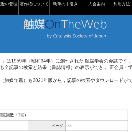
履歴の管理
著作権について
執筆の手引き
入会案内
利用方法・
talysis）」は1959年（昭和34年）に創刊された 触媒学会の会誌です．
も全記事の検索と結果（書誌情報）の表示ができ， 正会員・
（触媒年鑑）も2021年版から，記事の検索やダウンロードが
B(閲覧回数：2回)
ページ
85