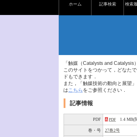
ホーム
記事検索
検索
「触媒（Catalysts and Ca
このサイトをつかって，どなたで
ドもできます．
また，「触媒技術の動向と展望」
は
こちら
をご参照ください．
記事情報
PDF
1.4 M
PDF
巻・号
27巻2号