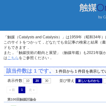
「触媒（Catalysts and Catalysis）」は1959年（昭
このサイトをつかって，どなたでも全記事の検索と結果（書
ドもできます．
また，「触媒技術の動向と展望」（触媒年鑑）も2021年
は
こちら
をご参照ください．
該当件数は 1 です。
1 件目から 1 件目を表示し
表示件数
並び替え
10
20
30
新しいものから
« 前
1
次 »
第100回触媒討論会