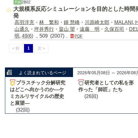
2B02
予稿
大規模系反応シミュレーションを目的とした時間
発
高羽洋充
・
林 繁和
・
鐘 慧峰
・
川原崎太郎
・
MALANI, 
山通久
・
坪井秀行
・
畠山 望
・
遠藤 明
・
久保百司
・
DEL
明
,
49(6)
，509 (2007)．
PDF
« 前
1
次 »
よく読まれているページ
2026年05月08日 ～ 2026年08
プラスチック分解研究
研究者としての私を形
はどこへ向かうのか―ケ
作った「師匠」たち
ミカルリサイクルの歴史
(26回)
と展望―
(32回)