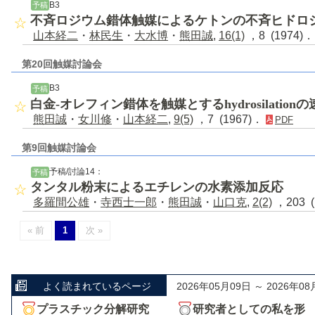
B3
予稿
不斉ロジウム錯体触媒によるケトンの不斉ヒドロ
山本経二
・
林民生
・
大水博
・
熊田誠
,
16(1)
，8 (1974)
第20回触媒討論会
B3
予稿
白金-オレフィン錯体を触媒とするhydrosilation
熊田誠
・
女川修
・
山本経二
,
9(5)
，7 (1967)．
PDF
第9回触媒討論会
予稿/討論14：
予稿
タンタル粉末によるエチレンの水素添加反応
多羅間公雄
・
寺西士一郎
・
熊田誠
・
山口克
,
2(2)
，203 (
« 前
1
次 »
よく読まれているページ
2026年05月09日 ～ 2026年08
プラスチック分解研究
研究者としての私を形