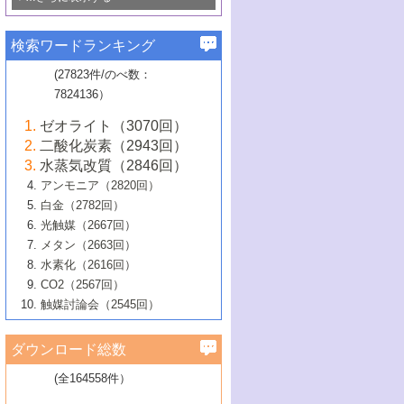
若き触媒の研究者たち～（1）
3号 水処理のための触媒化学
5号 情報学的手法を用いた触媒開発
6号 ヘテロ接合界面
関わる触媒開発動向
B号 第133回触媒討論会（2023年）
6号 窒素とリンの循環のための触媒・機
3号 ナノ粒子・クラスター触媒の最前線
2号 機能性材料の局所構造解析のための
5号 若手による情報発信企画～とびたて
▼58巻（2016年）
4号 光触媒を用いた水分解の最新の研究
6号 カーボンニュートラルに向けた電解
B号 第135回触媒討論会（2025年）
3号 精密高分子合成に関する最近の研究
能性材料
最先端技術
検索ワードランキング
4号 60周年記念企画
若き触媒の研究者たち～（2）
動向
技術
1号 ユニークな構造の高分子を生み出す触
▼57巻（2015年）
動向
B号 第131回触媒討論会（2023年）
3号 無機分離膜材料の開発と触媒反応プ
5号 進化するゼオライト合成技術
6号 石油のノーブル・ユースを志向した
媒技術
(27823件/のべ数：
5号 次世代の触媒プロセスを支えるマイ
B号 第127回触媒討論会（2021年・オン
1号 水素キャリアにかかわる触媒技術の新
4号 バイオマス化成品製造のための触媒
▼56巻（2014年）
ロセスへの適用
触媒技術
7824136）
クロ波
6号 非貴金属系触媒における電気化学的
ライン開催(Zoom)のみ）
2号 リグニンからの化成品製造に向けた触
展開
技術
1号 特殊環境場を利用した材料合成
▼55巻（2013年）
4号 触媒研究における計算科学の利用
酸素還元反応
B号 第129回触媒討論会（2022年・京都
媒技術
6号 メタン転換技術の最新動向
ゼオライト（3070回）
2号 石油精製用触媒の最近の進展
5号 固体触媒による含窒素有機化合物変
2号 光触媒反応機構に関する最新の研究動
1号 高耐久性燃料電池システム用触媒にお
大学：オンライン・対面開催）
▼54巻（2012年）
5号 水素のふるまいを解き明かす最先端
B号 第121回触媒討論会（2018年・東京
3号 触媒研究の最先端～とびたて若き研究
二酸化炭素（2943回）
B号 第125回触媒討論会（2020年・工学
換の最前線
3号 固体酸化物形燃料電池（SOFC）におけ
向
ける新展開
研究
大学）
1号 規則性多孔体の利用技術における最近
▼53巻（2011年）
者たち～（1）
水蒸気改質（2846回）
院大学）
るアノード触媒上での燃料直接改質技術
6号 貴金属使用量低減に向けた自動車排
3号 固体高分子形燃料電池カソード触媒の
2号 リビングラジカル重合の最近の動向
6号 低級アルカンの有効利用のための触
の進歩
アンモニア（2820回）
4号 触媒研究の最先端～とびたて若き研究
1号 金属学から見る合金触媒の新展開
▼52巻（2010年）
ガス浄化触媒の開発
4号 コアシェル構造の制御による触媒機能
開発動向
媒技術
白金（2782回）
3号 天然ガスの化学工業的展開に関する触
2号 第109回触媒討論会
者たち～（2）
2号 第107回触媒討論会
の向上
1号 触媒の劣化対策と長寿命触媒開発
B号 第123回触媒討論会（2019年・大阪
▼51巻（2009年）
4号 人工光合成に向けた近年のアプローチ
光触媒（2667回）
媒技術
B号 第119回触媒討論会（2017年・首都
3号 貴金属低減技術の最新動向
5号 触媒研究の最先端～とびたて若き研究
市立大学）
3号 触媒のその場観察法の進歩（１）
5号 工業触媒およびその周辺技術の最近の
2号 第105回触媒討論会
1号 炭素材料－熱い注目を集める材料－
▼50巻（2008年）
メタン（2663回）
大学東京）
5号 未利用熱エネルギーの有効活用に貢献
4号 貴金属触媒の精密構造制御とその活用
者たち～（3）
4号 貴金属代替技術の最新動向
進歩
水素化（2616回）
4号 触媒のその場観察法の進歩（２）
3号 ナノ構造が拓く新機能
する触媒技術
2号 第103回触媒討論会
1号 触媒化学と学会のこの10年，半世紀，
▼49巻（2007年）
5号 バイオマス化成品製造のための固体触
6号 イオニクス材料と燃料電池・電解合成
5号 光触媒による物質変換反応の新展開
CO2（2567回）
6号 ナノシート
5号 不活性結合の触媒的活性化による有機
そして未来
4号 活性サイトおよびその環境の精密な設
6号 ポリオキソメタレート
3号 環境浄化用光触媒の現状と課題
媒の開発
1号 含フッ素化合物の合成と触媒
▼48巻（2006年）
の最新の研究動向
触媒討論会（2545回）
6号 グラフェン
合成
B号 第115回触媒討論会（2015年・成蹊大
計による触媒の高機能化
2号 第101回触媒討論会
B号 第113回触媒討論会（2014年・ロワジ
4号 水素社会の実現に向けた水素製造・貯
6号 ナノ空間─吸着状態解析から新機能開拓
2号 第99回触媒討論会
B号 第117回触媒討論会（2016年・大阪府
1号 固体酸触媒の最近の進歩
▼47巻（2005年）
学）
7号 水素を利用する化成品合成の新潮流
6号 新しい固体酸触媒技術
5号 触媒を有効に使うための技術
ールホテル豊橋）
蔵技術の進歩
まで─
3号 メソポーラス物質の新展開
立大学）
3号 実用的ファインケミカル合成プロセス
ダウンロード総数
2号 第97回触媒討論会
1号 最近の触媒担体とその効果
▼46巻（2004年）
7号 ゼオライト合成における最近の進歩
6号 第106回触媒討論会
5号 CO
が関わる触媒・材料
B号 第111回触媒討論会（2013年・関西大
4号 錯体を利用したユニークな表面構造の
を実現する触媒
2
3号 リビング重合触媒の最近の展開
2号 第95回触媒討論会
(全164558件）
1号 部分酸化反応触媒の最前線
▼45巻（2003年）
学）
構築と機能
7号 有機分子触媒による精密有機合成
4号 バイオマス活用のための技術開発
6号 第104回触媒討論会
4号 今後の液体燃料を支える触媒技術
3号 化成品を合成するゼオライト触媒
2号 第93回触媒討論会