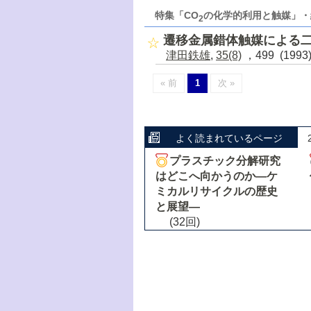
特集「CO
の化学的利用と触媒」・
2
遷移金属錯体触媒による
津田鉄雄
,
35(8)
，499 (199
« 前
1
次 »
よく読まれているページ
プラスチック分解研究
はどこへ向かうのか―ケ
ミカルリサイクルの歴史
と展望―
(32回)