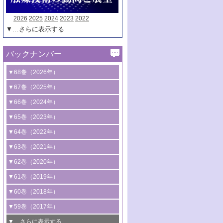
2026
2025
2024
2023
2022
▼…さらに表示する
バックナンバー
▼68巻（2026年）
1号 過酸化水素合成に関する研究動向
▼67巻（2025年）
2号 コンピューター技術により加速する
1号 CO
水素化によるグリーン燃料/グリ
▼66巻（2024年）
2
触媒開発
ーンケミカル製造
1号 低次元ナノ構造を有する触媒材料
▼65巻（2023年）
3号 有機分子変換やCO
資源化のための
2
2号 水素製造のための水分解技術に関す
2号 規制反応場を活用した固体触媒研究
1号 炭素が関わる触媒機能
▼64巻（2022年）
光触媒に関する最近の研究
る最近の研究
の新展開
2号 プラスチックケミカルリサイクルの
1号 合成ガス製造とCOを用いるケミカル
▼63巻（2021年）
B号 第137回触媒討論会（2026年）
3号 オレフィン系樹脂の精密合成に関す
3号 未踏分子変換を目指した酸化触媒プ
ための触媒技術
ズ合成の最新動向
1号 金触媒の新展開
▼62巻（2020年）
る最新技術
ロセスの最前線
3号 非酸化物系金属化合物を基盤とした
2号 化学品合成のための合金触媒開発
2号 ペロブスカイト
1号 触媒設計を拓く欠陥構造のキャラク
▼61巻（2019年）
4号 アルコール類の効率的変換を実現す
4号 シンクロトロン放射光および中性子
触媒材料の開発
3号 CO
の排出削減および有効活用のた
タリゼーション
2
3号 特殊反応場を利用した触媒的分子変
る非貴金属触媒の研究動向
線を利用した触媒解析技術の最先端
1号 物質移動制御に着目した触媒プロセ
▼60巻（2018年）
4号 格子酸素・格子酸素欠陥を利用した
めの触媒技術
換反応
2号 機能化学品製造に資するクリーンな
ス開発
5号 ゼオライトの合成と応用における研
5号 単原子触媒
触媒反応
1号 固体酸触媒の最新の研究動向
▼59巻（2017年）
触媒的酸化反応
4号 若手による情報発信企画～とびたて
4号 多孔質材料を用いた触媒の新展開
究動向
2号 CO
フリー水素サプライチェーンに
2
6号 参照触媒委員会からのお知らせ
5号 生体触媒によるエネルギー変換反応
2号 二酸化炭素からの有用化学品合成
1号 いたるところに，触媒
▼…さらに表示する