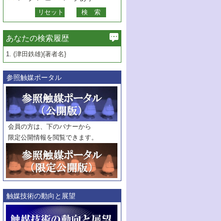
あなたの検索履歴
1.
(津田鉄雄){著者名}
参照触媒ポータル
会員の方は、下のバナーから
限定公開情報を閲覧できます。
触媒技術の動向と展望