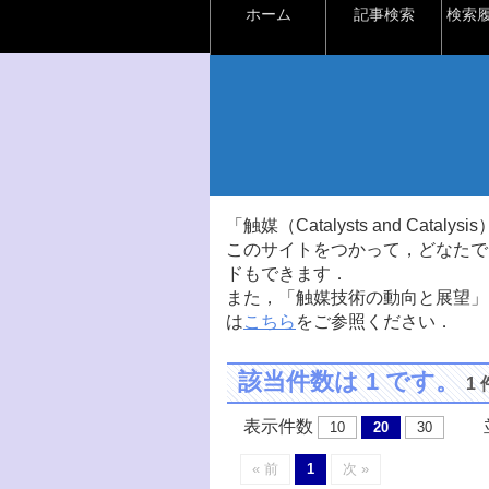
ホーム
記事検索
検索
「触媒（Catalysts and Ca
このサイトをつかって，どなたで
ドもできます．
また，「触媒技術の動向と展望」
は
こちら
をご参照ください．
該当件数は 1 です。
1
表示件数
並
10
20
30
« 前
1
次 »