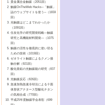
1号 なぜこの触媒が良いのか？
▼44巻（2002年）
貴金属合金触媒（2051回）
5号 若手会員による触媒研究の未来展望1：
8号 高機能化ポリオレフィンに向けた重合
5号 こんな物質，あんな物質―新たな触媒
7号 持続可能社会実現のための触媒および
5号 水素製造・貯蔵のための触媒技術の新
4号 水分解用光触媒材料
3号 特殊エネルギー場の触媒反応
触媒OnTheWeb Hacks─「触媒」
企業編
2号 第91回触媒討論会
触媒の最近の進展
1号 高次制御された触媒の化学
▼43巻（2001年）
の可能性―
触媒関連技術
しい展開
誌のウェブサイトを使う─（1659
5号 時間分解分光の進歩と応用
4号 生体内における金属の触媒作用
6号 第102回触媒討論会
3号 最近の自動車排ガス処理技術
2号 第89回触媒討論会
1号 グリーンケミストリーと触媒
▼42巻（2000年）
6号 第100回触媒討論会
8号 未来を拓く金属錯体
回）
6号 第98回触媒討論会
6号 第96回触媒討論会
5号 ファインケミカルズの展開に寄与する
7号 触媒・化学反応における計算化学の進
4号 触媒研究の現状と将来─第90回触媒討論
3号 触媒を利用した電気化学の新展開
2号 第87回触媒討論会特集号
1号 触媒反応工学の明日を拓く
▼41巻（1999年）
7号 『結晶の化学』を活かした触媒研究
光触媒はどこまでわかったか
7号 基礎化学品製造の触媒技術
触媒
歩
会Aから
7号 未来型金属錯体触媒開発への展望
4号 ナノ材料の調製と機能化
（1091回）
3号 生体触媒とバイオプロセス
2号 第85回触媒討論会
8号 イオン液体の応用
1号 孔、穴、あな?-特異な空間とその利用-
▼40巻（1998年）
8号 多機能型リアクター
6号 第94回触媒討論会
8号 若手研究者による触媒研究の未来展望
5号 基礎化学品製造の触媒技術
8号 超臨界流体を用いた化学プロセスの新
住友化学の研究開発戦略―触媒
5号 こんな触媒が欲しい
4号 水素製造・利用の触媒化学
3号 反応ダイナミクス
2号 第83回触媒討論会
1号 創立40周年記念・触媒化学この10年の
▼39巻（1997年）
2：大学・研究所編
展開
研究と高機能材料開発―（1075
7号 サブナノレベルでみた新しい表面現象
6号 第92回触媒討論会
6号 第90回触媒討論会
5号 触媒研究における新しい切り口：コン
進展と21世紀への提言/創立40周年記念・触
4号 超臨界流体の触媒反応への応用
3号 均一系触媒反応最前線
1号 均一系と不均一系触媒反応-その特徴と
回）
▼38巻（1996年）
8号 オレフィン重合触媒の新たな展
7号 基礎化学品製造の触媒技術
ビナトリアルケミストリー
媒学会この10年の歩みとこれから/創立40周
7号 触媒研究と学術雑誌/情報
5号 触媒のおもしろさをどのように伝える
接点
触媒の活性を徹底的に使い切る
4号 実用炭素材料の新展開
1号 触媒の構造と触媒作用/C1化学を中心と
▼37巻（1995年）
年記念・記録は語る
8号 資源の循環と触媒技術
6号 第88回触媒討論会特集号
か
ための技術（1019回）
8号 若い世代からみた触媒化学の現状と未
2号 第79回触媒討論会
5号 研究の方法論を考える
する21世紀への触媒
1号 ファインケミカルズと固体触媒
▼36巻（1994年）
2号 第81回触媒討論会
ゼオライト触媒によるクメン接
来
7号 企業における触媒研究のブレークスル
6号 第86回触媒討論会
3号 最新NO除去触媒の実用化研究
6号 第84回触媒討論会
2号 第77回触媒討論会
2号 第75回触媒討論会
触分解（921回）
1号 電気化学と触媒
▼35巻（1993年）
ー
3号 計算機触媒化学へのさそい
7号 水素化精製触媒の新しい展開
4号 新しい反応場を目指した触媒調製
7号 機能性金属材料と触媒
3号 オリンピックメダル:金・銀・銅はどん
酸化亜鉛の光触媒能の研究（837
3号 希土類を利用した触媒
2号 第73回触媒討論会
8号 この材料を触媒として使ってみません
4号 触媒劣化の制御と予測
1号 工業触媒開発マニュアル―探索から工
▼34巻（1992年）
8号 新しい反応性と機能性を目指した金属
な触媒作用を示すか
回）
5号 反応・分離技術の新しい展開
8号 触媒研究へのNMRの応用と展望
か？
業化まで
4号 触媒とリサイクル
3号 C4化学の展開
5号 最新の実用プロセスと触媒
クラスタ-化学
1号 インパクトを与えたこの研究
▼33巻（1991年）
光触媒反応（826回）
4号 触媒作用における機能の複合化
6号 第80回触媒討論会
2号 第71回触媒討論会
5号 エネルギー変換触媒
4号 《通常号》
6号 第82回触媒討論会
急速加熱急速冷却法による十面
2号 第69回触媒討論会
1号 触媒プロセス開発マニュアル―探索か
▼32巻（1990年）
5号 未来を拓け！若手研究者
7号 無機―有機ハイブリッド材料の新展開
3号 研究開発のうらおもて―着想と展開
体形状アナタース型酸化チタン
6号 第76回触媒討論会
5号 《通常号》
ら工業化まで，知っておきたいこと PartII
7号 ナノ構造体の化学
3号 ケミカルズ合成触媒―新しい展開と応
1号 21世紀に向けて触媒研究の飛躍をめざ
▼31巻（1989年）
6号 第78回触媒討論会
8号 AFMでみる世界
の気相合成（770回）
4号 触媒劣化と寿命の予測
7号 表面吸着相の新しい展開
用
6号 第74回触媒討論会
2号 第67回触媒討論会
8号 あの反応は今
す―触媒化学の裾野を広げよう
1号 情報科学と反応設計・材料設計
▼30巻（1988年）
7号 ダイナミックな領域への触媒研究の展
平成25年度触媒学会表彰（699
5号 環境に優しい触媒
8号 マイクロポーラス・クリスタル触媒の
4号 触媒調製の科学と技術の最前線
7号 半導体光触媒の基礎と広がり
3号 光触媒
2号 第65回触媒討論会
開/C1化学を中心とする21世紀への触媒
回）