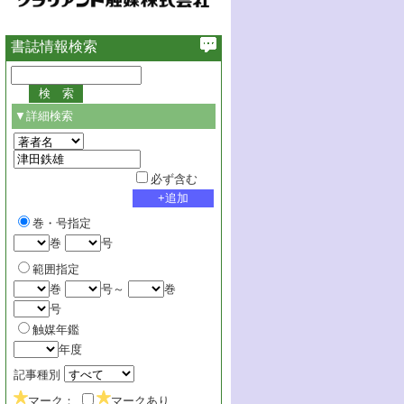
書誌情報検索
▼詳細検索
必ず含む
巻・号指定
巻
号
範囲指定
巻
号～
巻
号
触媒年鑑
年度
記事種別
マーク：
マークあり