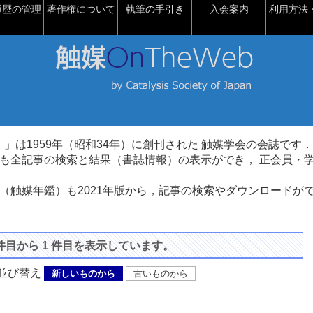
履歴の管理
著作権について
執筆の手引き
入会案内
利用方法・
talysis）」は1959年（昭和34年）に創刊された 触媒学会の会誌です．
も全記事の検索と結果（書誌情報）の表示ができ， 正会員・
（触媒年鑑）も2021年版から，記事の検索やダウンロードが
 件目から 1 件目を表示しています。
び替え
新しいものから
古いものから