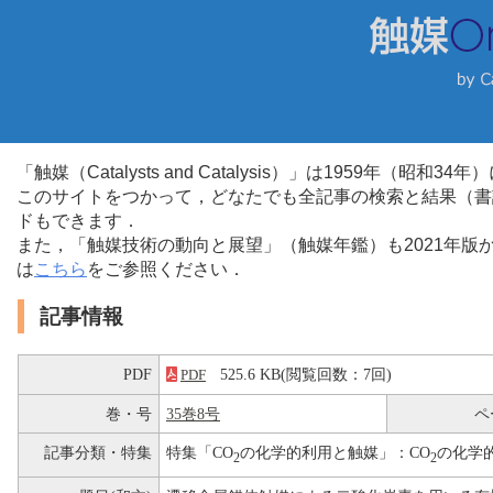
「触媒（Catalysts and Catalysis）」は1959年（昭
このサイトをつかって，どなたでも全記事の検索と結果（書
ドもできます．
また，「触媒技術の動向と展望」（触媒年鑑）も2021年
は
こちら
をご参照ください．
記事情報
PDF
525.6 KB(閲覧回数：7回)
PDF
巻・号
35巻8号
ペ
記事分類・特集
特集「CO
の化学的利用と触媒」：CO
の化学
2
2