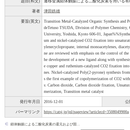
題目(和文)
遷移金属錯体触媒による二酸化炭素を用いる有
著者
津田鉄雄
要旨(英文)
Transition Metal-Catalyzed Organic Synthesis and P
deTetuso TSUDA, Division of Polymer Chemistry, 
University, Yoshida, Kyoto 606-01, Japan%%Synthesi
um and nickel-catalyzed CO2 fixation into unsatura
ylenecyclopropane, internal monoacetylenes, diacety
ne are reviewed with emphasis on the control of the
he development of a new ligand along with synthesis
e copper and ruthenium-catalyzed CO2 fixation into 
nes. Nickel-catalyzed Poly(2-pyrone) synthesis from
s the first example of copolymerization of CO2 wit
s: Carbon dioxide, Carbon dioxide fixation, Unsatu
merization, Transition metal catalyst
発行年月日
2016-12-01
公
パーマリンク
https://catsj.jp/jnl/pageview?articlecd=3508049900a
錯体触媒による二酸化炭素の還元および固定反応