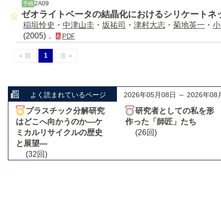
2A09
予稿
ゼオライトベータの結晶化におけるシリケートネ
稲垣怜史
・
中津山圭
・
坂祐司
・
津村大志
・
菊地英一
・
小
(2005)．
PDF
« 前
1
次 »
よく読まれているページ
2026年05月08日 ～ 2026年08
プラスチック分解研究
研究者としての私を形
はどこへ向かうのか―ケ
作った「師匠」たち
ミカルリサイクルの歴史
(26回)
と展望―
(32回)