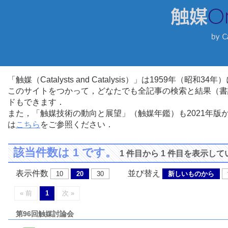
「触媒（Catalysts and Catalysis）」は1959年（昭
このサイトをつかって，どなたでも全記事の検索と結果（書
ドもできます．
また，「触媒技術の動向と展望」（触媒年鑑）も2021年
は
こちら
をご参照ください．
該当件数は 1 です。
1 件目から 1 件目を表示し
表示件数
並び替え
10
20
30
新しいものから
« 前
1
次 »
第96回触媒討論会