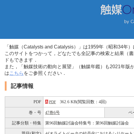
「触媒（Catalysts and Catalysis）」は1959年（昭
このサイトをつかって，どなたでも全記事の検索と結果（書
ドもできます．
また，「触媒技術の動向と展望」（触媒年鑑）も2021年
は
こちら
をご参照ください．
記事情報
PDF
362.6 KB(閲覧回数：4回)
PDF
巻・号
47巻6号
ペ
記事分類・特集
第96回触媒討論会特集号：第96回触媒討論会
題目(和文)
ゼオライトベータの結晶化におけるシリケート