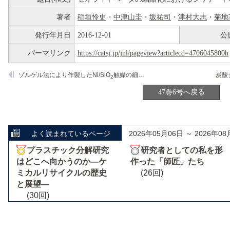
著者
稲垣怜史
・
中津山圭
・
坂祐司
・
津村大志
・
菊地
発行年月日
2016-12-01
公
パーマリンク
https://catsj.jp/jnl/pageview?articlecd=4706045800h
ゾルゲル法により作製したNi/SiO
触媒の細孔構造とNi分散性
2
47巻6号へ戻る
よく読まれているページ
2026年05月06日 ～ 2026年08
プラスチック分解研究
研究者としての私を形
はどこへ向かうのか―ケ
作った「師匠」たち
ミカルリサイクルの歴史
(26回)
と展望―
(30回)